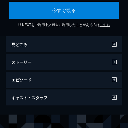
今すぐ観る
U-NEXTをご利用中／過去に利用したことがある方は
こちら
見どころ
ストーリー
エピソード
金持を喰いちぎれ
キャスト・スタッフ
89分
出演
ラナー・ペレー
ロナルド・アレン