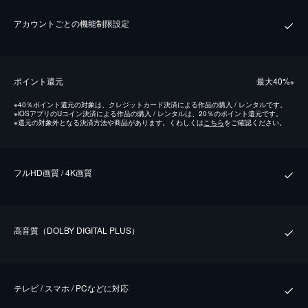
アカウントごとの機能制限設定
ポイント還元
最⼤40%
※
※
40％ポイント還元の対象は、クレジットカード決済による作品の購入 / レンタルです。
※
iOSアプリのUコイン決済による作品の購入 / レンタルは、20％のポイント還元です。
※
還元の対象外となる決済方法や商品があります。くわしくは
こちら
をご確認ください。
フルHD画質 / 4K画質
⾼⾳質（DOLBY DIGITAL PLUS）
テレビ / スマホ / PCなどに対応