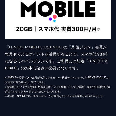
「U-NEXT MOBILE」はU-NEXTの「月額プラン」会員が
毎月もらえるポイントを活用することで、スマホ代がお得
になるモバイルプランです。ご利用には別途「U-NEXT M
OBILE」のお申し込みが必要となります。
※U-NEXTの月額プラン会員が毎月もらえる1,200円分のポイントを、U-NEXT MOBILEの
月額基本料の支払いに充てた場合。
※決済時において支払金額に相当するポイントを保有していない場合、差額分の料金はご登
録のクレジットカードでのお支払いとなります。
※通話料、SMS通信料、オプション（かけ放題など）の月額利用料は別途発生します。