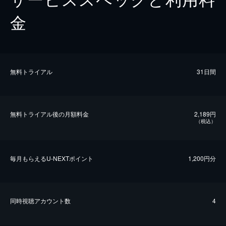
金
無料トライアル
31日間
無料トライアル後の⽉額料金
2,189円
（税込）
毎⽉もらえるU-NEXTポイント
1,200円分
同時視聴アカウント数
4