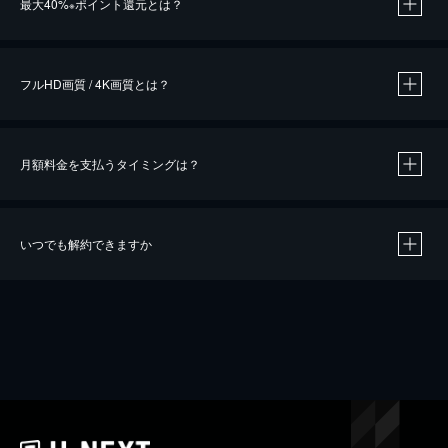
最大40%
ポイント還元とは？
※
※
作品によって必要なポイントが異なります。
フルHD画質 / 4K画質とは？
月額料金を支払うタイミングは？
※
40％ポイント還元の対象は、クレジットカード決済による作品の購入 / レンタルです。
※
iOSアプリのUコイン決済による作品の購入 / レンタルは、20％のポイント還元です。
※
還元の対象外となる決済方法や商品があります。くわしくは
こちら
をご確認ください。
いつでも解約できますか
こちら