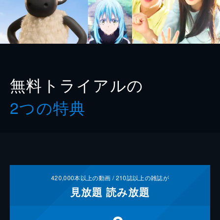
無料トライアルの
2つの特典
420,000
本以上の動画 /
210
誌以上の雑誌が
見放題
読み放題