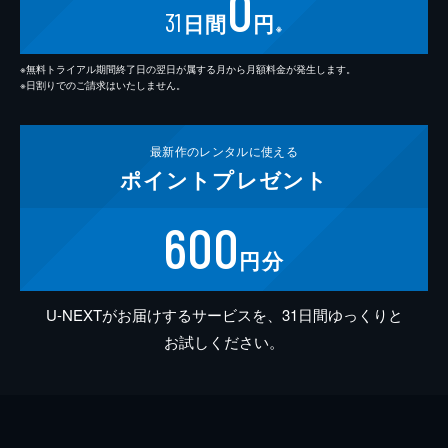
0
31
日間
円
※
※無料トライアル期間終了日の翌日が属する月から月額料金が発生します。
※日割りでのご請求はいたしません。
最新作の
レンタルに使える
ポイント
プレゼント
600
円分
U-NEXTがお届けするサービスを、31日間ゆっくりと
お試しください。