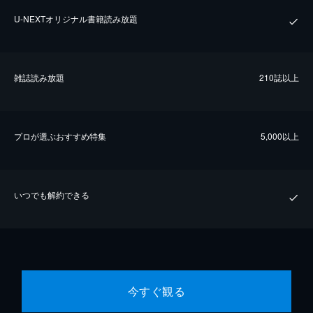
U-NEXTオリジナル書籍読み放題
雑誌読み放題
210誌以上
プロが選ぶおすすめ特集
5,000以上
いつでも解約できる
今すぐ観る