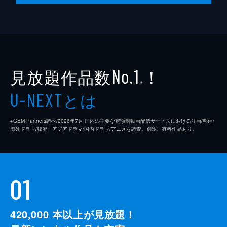
見放題作品数
！
No.1
※
とは
U-NEXT
※GEM Partners調べ/2026年7⽉ 国内の主要な定額制動画配信サービスにおける洋画/邦画/
海外ドラマ/韓流・アジアドラマ/国内ドラマ/アニメを調査。別途、有料作品あり。
01
420,000
本以上が見放題！