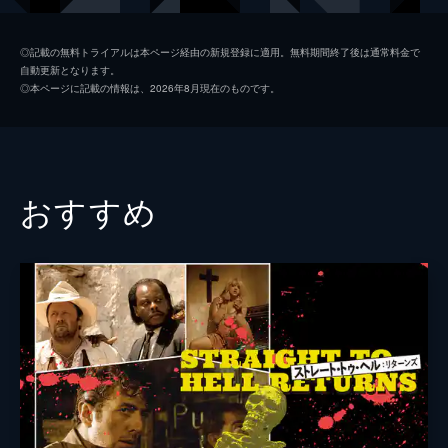
サンドラ・ドーン
◎記載の無料トライアルは本ページ経由の新規登録に適用。無料期間終了後は通常料金で
自動更新となります。
ミランダ・リチャードソン
◎本ページに記載の情報は、2026年8月現在のものです。
ノシャー・パウエル
ロビー・コルトレーン
監督
ピーター・リチャードソン
おすすめ
脚本
ピーター・リチャードソン
ピート・リッチェンス
音楽
モーターヘッド
製作
マイケル・ホワイト