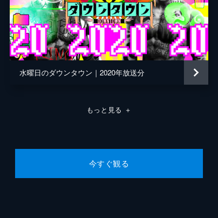
ら早8年…年々説のタイトルが長くなってき
ているが、今回はその文字数でランキングを
作成！番組史上最も長い「説」とは？
45分
2022/3/23放送 #285 2代目関根勤選手権
ほか
水曜日のダウンタウン｜2020年放送分
素人を紹介する際にピッタリの一言を添える
関根勤のあの芸、後継者いない説。リアルに
「へぇ」と言わせるの難しい説。Tシャツた
もっと見る
＋
たみのあの裏ワザ、起源謎説。
45分
2022/4/6放送 #286 本物のハチ公を見たこ
とがある人､まだギリこの世にいる説 ほか
「本物のハチ公見たことがある人まだギリこ
今すぐ観る
の世にいる説」で意外な事実が続々。先輩芸
人がキャラ被りに難癖をつけてきたら？ほん
こんの本名フルで答えられる若手いない説。
45分