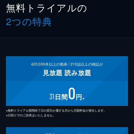
無料トライアルの
2つの特典
420,000
本以上の動画 /
210
誌以上の雑誌が
見放題
読み放題
0
31
日間
円
※
※無料トライアル期間終了日の翌日が属する月から月額料金が発生します。
※日割りでのご請求はいたしません。