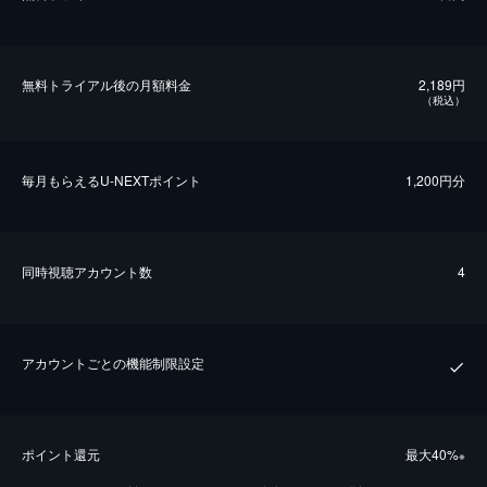
無料トライアル後の⽉額料金
2,189円
（税込）
毎⽉もらえるU-NEXTポイント
1,200円分
同時視聴アカウント数
4
アカウントごとの機能制限設定
ポイント還元
最⼤40%
※