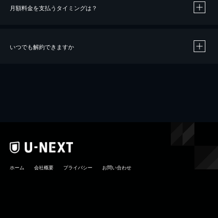
月額料金を支払うタイミングは？
※
40％ポイント還元の対象は、クレジットカード決済による作品の購入 / レンタルです。
※
iOSアプリのUコイン決済による作品の購入 / レンタルは、20％のポイント還元です。
※
還元の対象外となる決済方法や商品があります。くわしくは
こちら
をご確認ください。
いつでも解約できますか
こちら
ホーム
会社概要
プライバシー
お問い合わせ