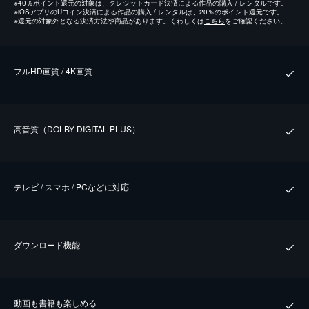
※
40％ポイント還元の対象は、クレジットカード決済による作品の購入 / レンタルです。
※
iOSアプリのUコイン決済による作品の購入 / レンタルは、20％のポイント還元です。
※
還元の対象外となる決済方法や商品があります。くわしくは
こちら
をご確認ください。
フルHD画質 / 4K画質
⾼⾳質（DOLBY DIGITAL PLUS）
テレビ / スマホ / PCなどに対応
ダウンロード機能
動画も書籍も楽しめる