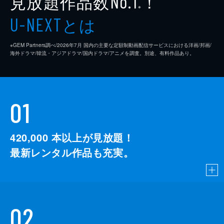
見放題作品数
！
No.1
※
とは
U-NEXT
※GEM Partners調べ/2026年7⽉ 国内の主要な定額制動画配信サービスにおける洋画/邦画/
海外ドラマ/韓流・アジアドラマ/国内ドラマ/アニメを調査。別途、有料作品あり。
01
420,000
本以上が見放題！
最新レンタル作品も充実。
02