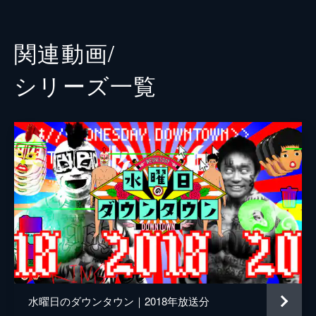
からずに何時間隠れられる？日本一学校から
志賀大士
遠い家に住んでる子供、毎朝5時起き説。
46分
高柳健人
関連動画/
2022/1/26放送 #279 不仲芸人対抗！スピ
演出
藤井健太郎
ード解散選手権 ほか
シリーズ⼀覧
女子中高生の人気芸人ランキング、なんぼな
んでもNON STYLEもうランク外説。解散ド
ッキリ成立までのタイムを競う「不仲芸人対
抗！スピード解散選手権」を開催。
46分
2022/2/9放送 #280 雪山風船太郎レース
ほか
2021年最もドッキリにかけられたダマされ
王に、一週間で7つの「予告ドッキリ」。芸
人8人が風船に入った“風船太郎スタイル”の
まま雪山を下る「雪山風船太郎レース」
46分
2022/2/16放送 #281 チョウチンアンコウ
の罠、人間にも通用する説 ほか
水曜日のダウンタウン｜2018年放送分
チョウチンアンコウの罠、人間にも通用する