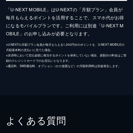
「U-NEXT MOBILE」はU-NEXTの「月額プラン」会員が
毎月もらえるポイントを活用することで、スマホ代がお得
になるモバイルプランです。ご利用には別途「U-NEXT M
OBILE」のお申し込みが必要となります。
※U-NEXTの月額プラン会員が毎月もらえる1,200円分のポイントを、U-NEXT MOBILEの
月額基本料の支払いに充てた場合。
※決済時において支払金額に相当するポイントを保有していない場合、差額分の料金はご登
録のクレジットカードでのお支払いとなります。
※通話料、SMS通信料、オプション（かけ放題など）の月額利用料は別途発生します。
よくある質問