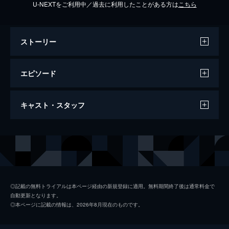
U-NEXTをご利用中／過去に利用したことがある方は
こちら
ストーリー
エピソード
2022/1/12放送 #277 令和最強ボロ実家決
キャスト・スタッフ
定戦 ほか
令和最強ボロ実家決定戦。おにぎりを1個食
べるごとに1球投げられる…大食い×ストラッ
出演
浜田雅功
クアウト。歩きながら電話してる人相手から
衝撃的なこと伝えられたら立ち止まる説。
松本人志
46分
プロデューサー
坂本義幸
2022/1/19放送 #278 クロちゃん宅に潜伏
◎記載の無料トライアルは本ページ経由の新規登録に適用。無料期間終了後は通常料金で
自動更新となります。
中 ほか
田邊哲平
◎本ページに記載の情報は、2026年8月現在のものです。
「クロちゃん宅に潜伏中」小柄芸能人10人が
大畑合
賞金獲得を目指して家主の留守中潜伏！見つ