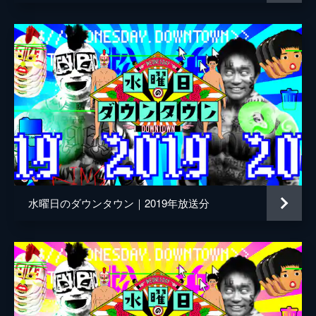
説。輪ゴムが10本あれば誰でも正体不明に出
来る説。ハッピーサプライズを仕掛けた相手
がウレションしたら？ 2段ベッド夫婦。
46分
2022/2/23放送 #282 芸人なら誰しも自分
なりの浅草キッドある説 ほか
芸人なら誰しも自分なりの浅草キッドある説
で…芸歴20年以上のくすぶり芸人たちが自身
の芸人人生を歌詞にして熱唱。自分の私物を
他人が身に付けてても意外と気付かない説
45分
2022/3/2放送 #283 芸人が今までで一番ス
水曜日のダウンタウン｜2019年放送分
ゴいと思ったコメント調査 第2弾 ほか
芸人が今までで一番スゴいと思ったコメント
調査 第2弾。どれだけ苦手な食べ物でもその
最高峰を食べたら旨いと感じる説。
45分
2022/3/9放送 #284 "長い"説タイトルラン
キングSP
“長い”説タイトルランキングSP！番組開始か