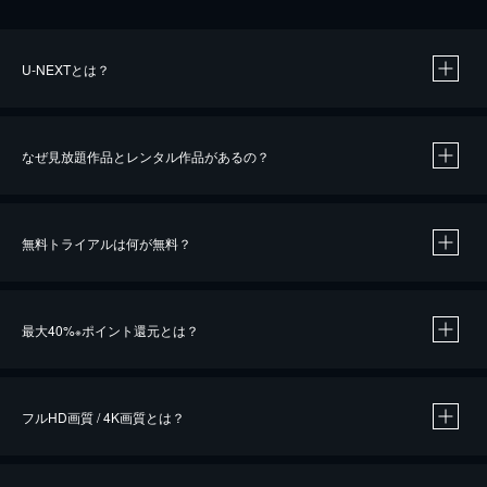
U-NEXTとは？
なぜ見放題作品とレンタル作品があるの？
無料トライアルは何が無料？
※
最大40%
ポイント還元とは？
※
※
作品によって必要なポイントが異なります。
フルHD画質 / 4K画質とは？