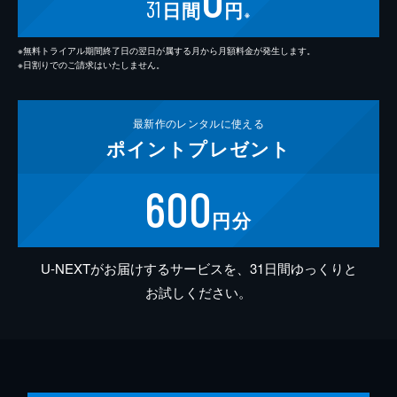
31
日間
円
※
※無料トライアル期間終了日の翌日が属する月から月額料金が発生します。
※日割りでのご請求はいたしません。
最新作の
レンタルに使える
ポイント
プレゼント
600
円分
U-NEXTがお届けするサービスを、31日間ゆっくりと
お試しください。