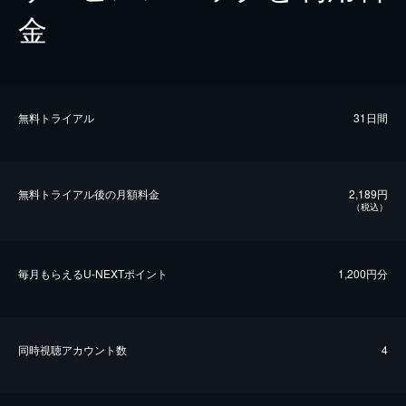
金
無料トライアル
31日間
無料トライアル後の⽉額料金
2,189円
（税込）
毎⽉もらえるU-NEXTポイント
1,200円分
同時視聴アカウント数
4