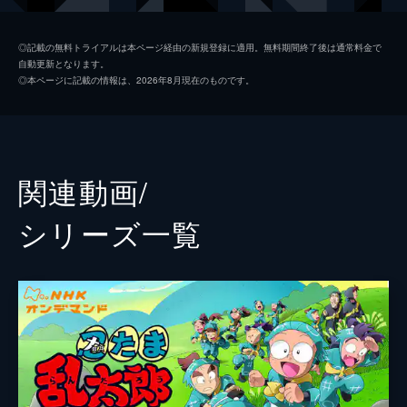
新井雄也
◎記載の無料トライアルは本ページ経由の新規登録に適用。無料期間終了後は通常料金で
自動更新となります。
木村優良
◎本ページに記載の情報は、2026年8月現在のものです。
鈴木祐大
反橋宗一郎
佐藤智広
関連動画/
龍人
シリーズ⼀覧
渡邉嘉寿人
三井淳平
高畑岬
坂下陽春
脚本
竹本敏彰