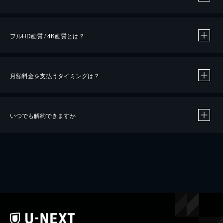
※
作品によって必要なポイントが異なります。
フルHD画質 / 4K画質とは？
月額料金を支払うタイミングは？
※
40％ポイント還元の対象は、クレジットカード決済による作品の購入 / レンタルです。
※
iOSアプリのUコイン決済による作品の購入 / レンタルは、20％のポイント還元です。
※
還元の対象外となる決済方法や商品があります。くわしくは
こちら
をご確認ください。
いつでも解約できますか
こちら