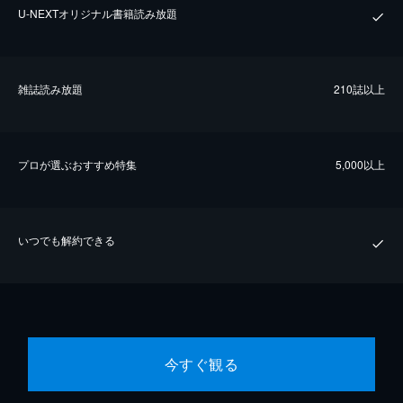
U-NEXTオリジナル書籍読み放題
雑誌読み放題
210誌以上
プロが選ぶおすすめ特集
5,000以上
いつでも解約できる
今すぐ観る