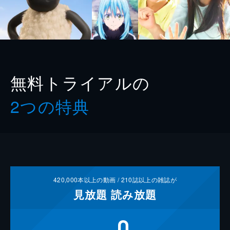
無料トライアルの
2つの特典
420,000
本以上の動画 /
210
誌以上の雑誌が
見放題
読み放題
0