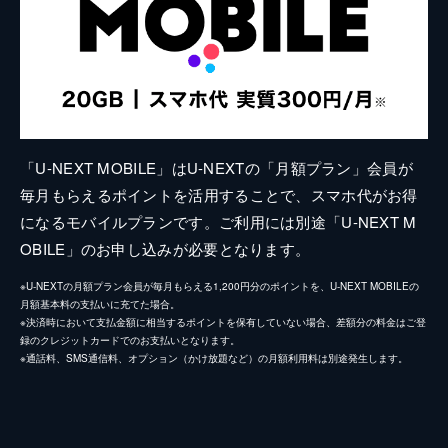
「U-NEXT MOBILE」はU-NEXTの「月額プラン」会員が
毎月もらえるポイントを活用することで、スマホ代がお得
になるモバイルプランです。ご利用には別途「U-NEXT M
OBILE」のお申し込みが必要となります。
※U-NEXTの月額プラン会員が毎月もらえる1,200円分のポイントを、U-NEXT MOBILEの
月額基本料の支払いに充てた場合。
※決済時において支払金額に相当するポイントを保有していない場合、差額分の料金はご登
録のクレジットカードでのお支払いとなります。
※通話料、SMS通信料、オプション（かけ放題など）の月額利用料は別途発生します。