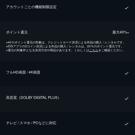
アカウントごとの機能制限設定
ポイント還元
最⼤40%
※
※
40％ポイント還元の対象は、クレジットカード決済による作品の購入 / レンタルです。
※
iOSアプリのUコイン決済による作品の購入 / レンタルは、20％のポイント還元です。
※
還元の対象外となる決済方法や商品があります。くわしくは
こちら
をご確認ください。
フルHD画質 / 4K画質
⾼⾳質（DOLBY DIGITAL PLUS）
テレビ / スマホ / PCなどに対応