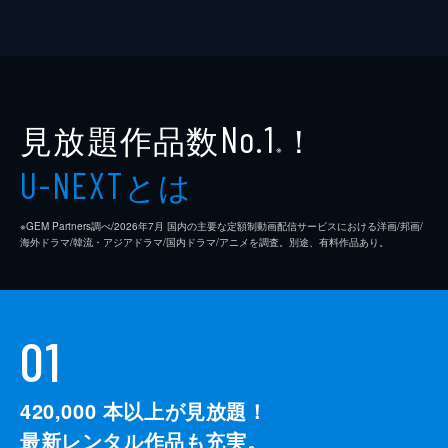
見放題作品数
！
No.1
※
とは
U-NEXT
※GEM Partners調べ/2026年7⽉ 国内の主要な定額制動画配信サービスにおける洋画/邦画/
海外ドラマ/韓流・アジアドラマ/国内ドラマ/アニメを調査。別途、有料作品あり。
01
420,000
本以上が見放題！
最新レンタル作品も充実。