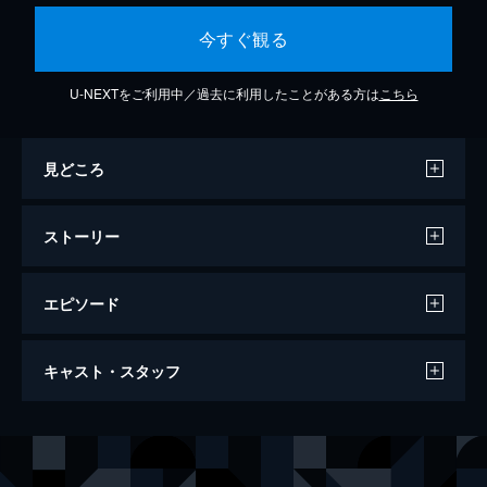
今すぐ観る
U-NEXTをご利用中／過去に利用したことがある方は
こちら
見どころ
ストーリー
エピソード
ミュージカル「忍たま乱太郎」第11弾 再
キャスト・スタッフ
演 2020～忍たま 恐怖のきもだめし～
139分
出演
湯本健一
渡辺和貴