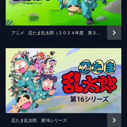
原作
尼子騒兵衛
音楽
玉麻尚一
演出
竹本敏彰
アニメ 忍たま乱太郎（２０２４年度 第３２シリーズ）
忍たま乱太郎 第16シリーズ