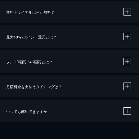
無料トライアルは何が無料？
※
最大40%
ポイント還元とは？
※
※
作品によって必要なポイントが異なります。
フルHD画質 / 4K画質とは？
月額料金を支払うタイミングは？
※
40％ポイント還元の対象は、クレジットカード決済による作品の購入 / レンタルです。
※
iOSアプリのUコイン決済による作品の購入 / レンタルは、20％のポイント還元です。
※
還元の対象外となる決済方法や商品があります。くわしくは
こちら
をご確認ください。
いつでも解約できますか