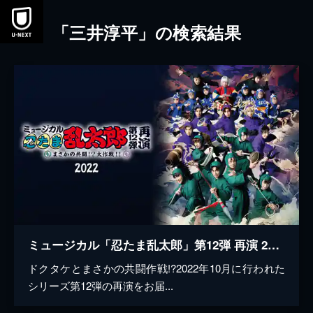
本文へスキップ
「三井淳平」の検索結果
ミュージカル「忍たま乱太郎」第12弾 再演 2022～まさかの共闘！？大作戦！！～
ドクタケとまさかの共闘作戦!?2022年10月に行われた
シリーズ第12弾の再演をお届...