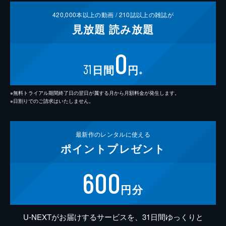
420,000
本以上の動画 /
210
誌以上の雑誌が
見放題
読み放題
0
31
日間
円
※
※無料トライアル期間終了日の翌日が属する月から月額料金が発生します。
※日割りでのご請求はいたしません。
最新作の
レンタルに使える
ポイント
プレゼント
600
円分
U-NEXTがお届けするサービスを、31日間ゆっくりと