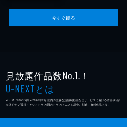
今すぐ観る
見放題作品数
！
No.1
※
とは
U-NEXT
※GEM Partners調べ/2026年7⽉ 国内の主要な定額制動画配信サービスにおける洋画/邦画/
海外ドラマ/韓流・アジアドラマ/国内ドラマ/アニメを調査。別途、有料作品あり。