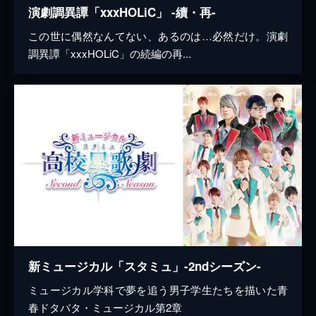
演劇調異譚「xxxHOLiC」 -續・再-
この世に偶然なんてない、あるのは…必然だけ。演劇
調異譚「xxxHOLiC」の続編の再...
新ミュージカル「スタミュ」-2ndシーズン-
ミュージカル学科で夢を追う男子学生たちを描いた青
春ドタバタ・ミュージカル第2章