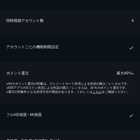
同時視聴アカウント数
4
アカウントごとの機能制限設定
ポイント還元
最⼤40%
※
※
40％ポイント還元の対象は、クレジットカード決済による作品の購入 / レンタルです。
※
iOSアプリのUコイン決済による作品の購入 / レンタルは、20％のポイント還元です。
※
還元の対象外となる決済方法や商品があります。くわしくは
こちら
をご確認ください。
フルHD画質 / 4K画質