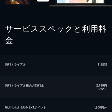
サービススペックと利用料
金
無料トライアル
31日間
無料トライアル後の⽉額料金
2,189円
（税込）
毎⽉もらえるU-NEXTポイント
1,200円分