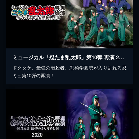
ミュージカル「忍たま乱太郎」第10弾 再演 2019～これぞ忍者の大運動会だ！～
ドクタケ、最強の暗殺者、忍術学園勢が入り乱れる忍
ミュ第10弾の再演！