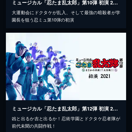
ミュージカル「忍たま乱太郎」第10弾 初演 2019～これぞ忍者の大運動会だ！～
大運動会にドクタケが乱入、そして最強の暗殺者が学
園長を狙う忍ミュ第10弾の初演
ミュージカル「忍たま乱太郎」第12弾 初演 2021～まさかの共闘！？大作戦！！～
凶と出るか吉と出るか！忍術学園とドクタケ忍者隊が
前代未聞の共闘作戦！