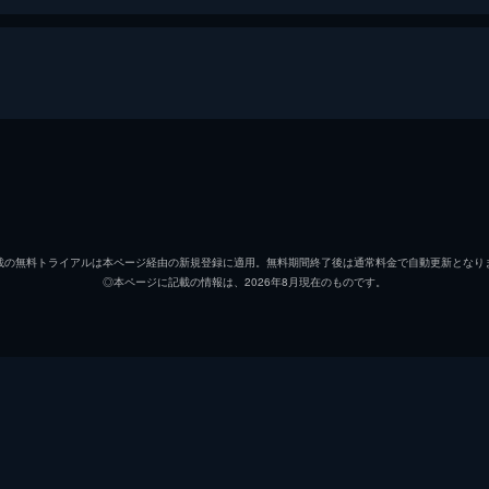
大竹しのぶ
永瀬正敏
載の無料トライアルは本ページ経由の新規登録に適用。無料期間終了後は通常料金で自動更新となり
◎本ページに記載の情報は、2026年8月現在のものです。
室田日出男
奥村公延
田中忍
賀田裕子