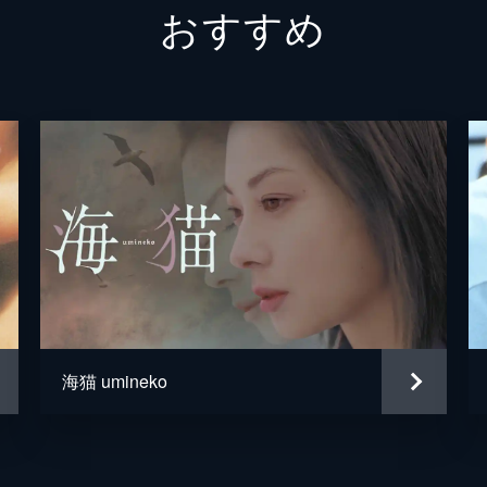
おすすめ
小形雄二
清水美子
竹中直人
石井隆
石井隆
西村望
安川午朗
海猫 umineko
伊地智啓