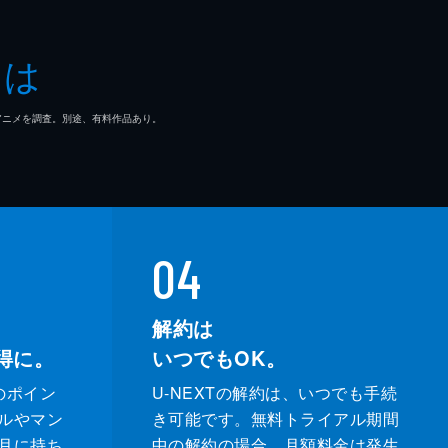
とは
マ/アニメを調査。別途、有料作品あり。
04
解約は
得に。
いつでもOK。
のポイン
U-NEXTの解約は、いつでも手続
ルやマン
き可能です。無料トライアル期間
月に持ち
中の解約の場合、月額料金は発生