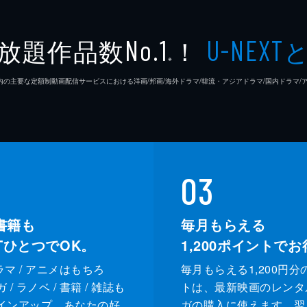
放題作品数
！
No.1
U-NEXT
※
26年7⽉ 国内の主要な定額制動画配信サービスにおける洋画/邦画/海外ドラマ/韓流・アジアドラマ/国内ドラ
03
書籍も
毎月もらえる
XTひとつでOK。
1,200
ポイントでお
ドラマ / アニメはもちろ
毎月もらえる1,200円分
/ ラノベ / 書籍 / 雑誌も
トは、最新映画のレンタ
インアップ。あなたの好
ガの購入に使えます。翌