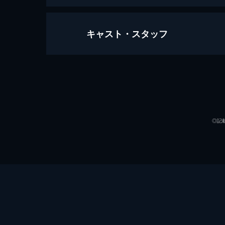
キャスト・スタッフ
死んでもいい
117分
出演
◎記