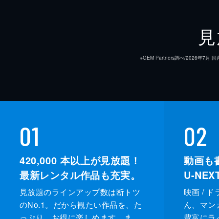
見
※GEM Partners調べ/20
01
02
420,000
本以上が見放題！
動画も
最新レンタル作品も充実。
U-NE
見放題のラインアップ数は断トツ
映画 / 
のNo.1。だから観たい作品を、た
ん、マンガ 
っぷり、お得に楽しめます。ま
豊富にラ