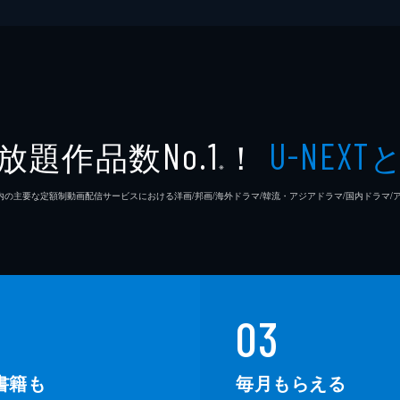
放題作品数
！
No.1
U-NEXT
※
26年7⽉ 国内の主要な定額制動画配信サービスにおける洋画/邦画/海外ドラマ/韓流・アジアドラマ/国内ドラ
03
書籍も
毎月もらえる