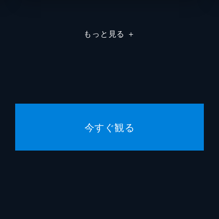
リチャーズ
チャー
もっと見る
＋
アングストロム
マーク
ウィリアム・ダンロー
ロルフ
タペッサ
ルーシ
エリカ・スローン
アンジ
今すぐ観る
コディアク
ケイテ
ピルズ
スティ
コリストフ大尉
パシャ
エリカの息子
クワベ