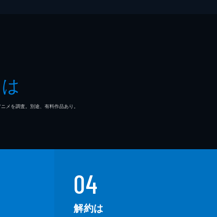
とは
マ/アニメを調査。別途、有料作品あり。
04
解約は