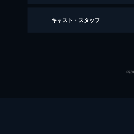
キャスト・スタッフ
ミッション：インポッシブル／ファ
170分
出演
◎記