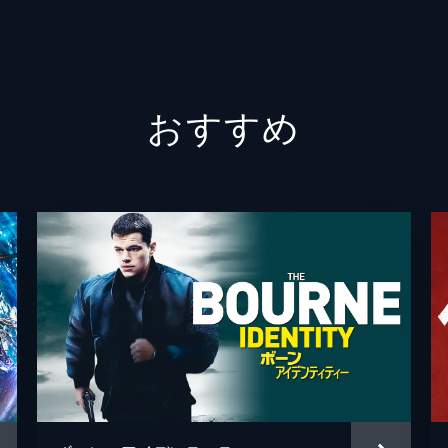
ボールディング捜査官
ロス・
クリス
おすすめ
クリス
エリッ
マック
アルフ
トム・
クリス