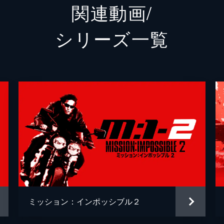
関連動画/
ユージーン・キトリッジ
ヘンリ
シリーズ⼀覧
マリー
マリエ
サーリング
ホルト
ウォルターズ
ジャネ
シドニー
ニック
ニーリー
ハンナ
ブレッドソー大尉
トラメ
ジャスパー・ブリッグス
シェー
ミッション：インポッシブル２
ドガ
グレッ