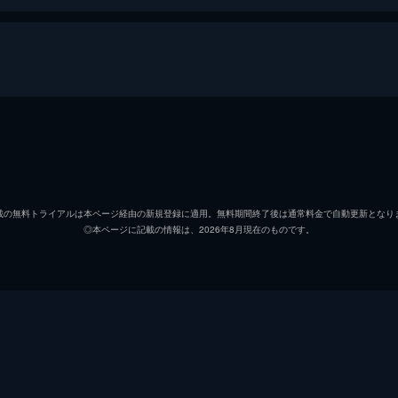
イナル・レコニング
イーサン・ハント
トム・
グレース
ヘイリ
載の無料トライアルは本ページ経由の新規登録に適用。無料期間終了後は通常料金で自動更新となり
◎本ページに記載の情報は、2026年8月現在のものです。
ルーサー・スティッケル
ヴィン
ベンジー・ダン
サイモ
ガブリエル
イーサ
パリス
ポム・