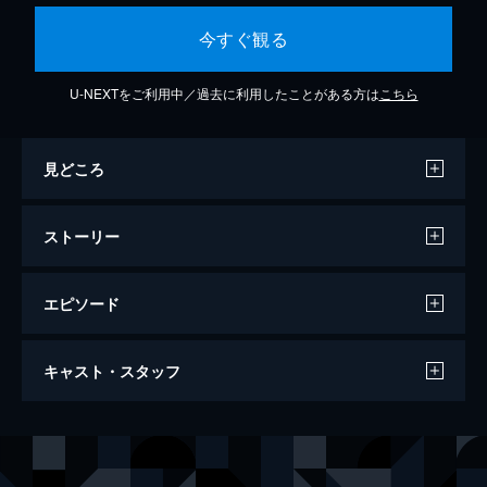
今すぐ観る
U-NEXTをご利用中／過去に利用したことがある方は
こちら
見どころ
ストーリー
エピソード
リベンジ・オブ・ウォー
キャスト・スタッフ
94分
出演
ライダー・ウォード
フランク・グリロ
ハート大佐
ロバート・パトリック