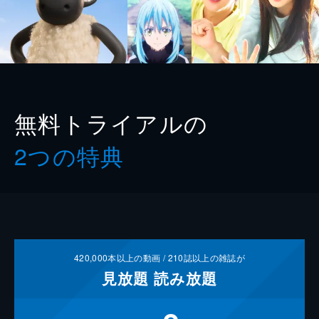
無料トライアルの
2つの特典
420,000
本以上の動画 /
210
誌以上の雑誌が
見放題
読み放題