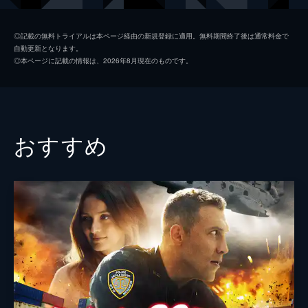
セリーナ
ローナ・ミトラ
◎記載の無料トライアルは本ページ経由の新規登録に適用。無料期間終了後は通常料金で
自動更新となります。
ハリウッド
ユルス・レチン
◎本ページに記載の情報は、2026年8月現在のものです。
監督
アイザック・フロレンティーン
脚本
ジャン・ピエール・マグロ
製作
アーロン・ブリッファ
おすすめ
ヴラディーミル・チスティアコフ
ヴァディム・フォルトゥニン
ジャン・ピエール・マグロ
アレクセイ・ミーツ
アンドレ・レリス