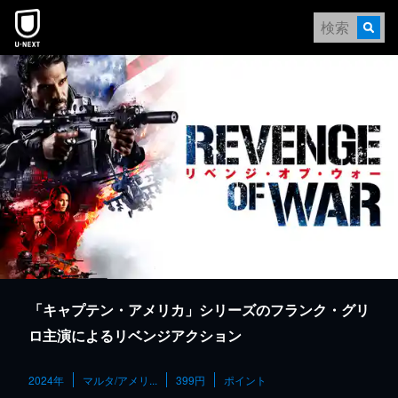
本文へスキップ
「キャプテン・アメリカ」シリーズのフランク・グリ
ロ主演によるリベンジアクション
2024年
マルタ/アメリ...
399円
ポイント