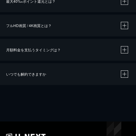
最大40%
ポイント還元とは？
※
※
作品によって必要なポイントが異なります。
フルHD画質 / 4K画質とは？
月額料金を支払うタイミングは？
※
40％ポイント還元の対象は、クレジットカード決済による作品の購入 / レンタルです。
※
iOSアプリのUコイン決済による作品の購入 / レンタルは、20％のポイント還元です。
※
還元の対象外となる決済方法や商品があります。くわしくは
こちら
をご確認ください。
いつでも解約できますか
こちら