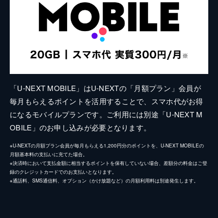
「U-NEXT MOBILE」はU-NEXTの「月額プラン」会員が
毎月もらえるポイントを活用することで、スマホ代がお得
になるモバイルプランです。ご利用には別途「U-NEXT M
OBILE」のお申し込みが必要となります。
※U-NEXTの月額プラン会員が毎月もらえる1,200円分のポイントを、U-NEXT MOBILEの
月額基本料の支払いに充てた場合。
※決済時において支払金額に相当するポイントを保有していない場合、差額分の料金はご登
録のクレジットカードでのお支払いとなります。
※通話料、SMS通信料、オプション（かけ放題など）の月額利用料は別途発生します。