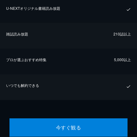
U-NEXTオリジナル書籍読み放題
雑誌読み放題
210誌以上
プロが選ぶおすすめ特集
5,000以上
いつでも解約できる
今すぐ観る