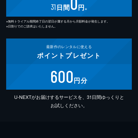
0
31
日間
円
※
※無料トライアル期間終了日の翌日が属する月から月額料金が発生します。
※日割りでのご請求はいたしません。
最新作の
レンタルに使える
ポイント
プレゼント
600
円分
U-NEXTがお届けするサービスを、31日間ゆっくりと
お試しください。