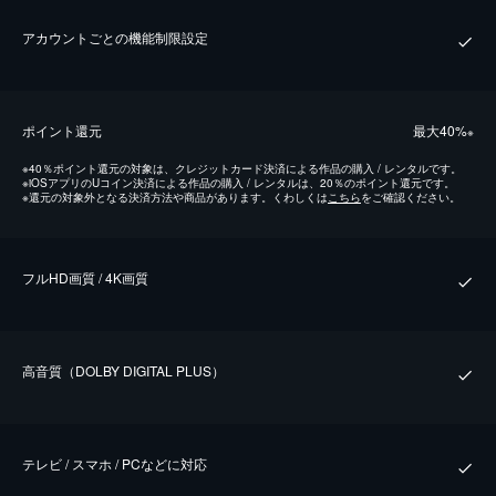
アカウントごとの機能制限設定
ポイント還元
最⼤40%
※
※
40％ポイント還元の対象は、クレジットカード決済による作品の購入 / レンタルです。
※
iOSアプリのUコイン決済による作品の購入 / レンタルは、20％のポイント還元です。
※
還元の対象外となる決済方法や商品があります。くわしくは
こちら
をご確認ください。
フルHD画質 / 4K画質
⾼⾳質（DOLBY DIGITAL PLUS）
テレビ / スマホ / PCなどに対応