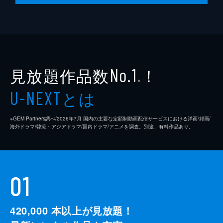
見放題作品数
！
No.1
※
とは
U-NEXT
※GEM Partners調べ/2026年7⽉ 国内の主要な定額制動画配信サービスにおける洋画/邦画/
海外ドラマ/韓流・アジアドラマ/国内ドラマ/アニメを調査。別途、有料作品あり。
01
420,000
本以上が見放題！