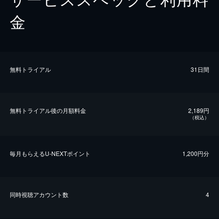
金
無料トライアル
31日間
無料トライアル後の⽉額料金
2,189円
（税込）
毎⽉もらえるU-NEXTポイント
1,200円分
同時視聴アカウント数
4