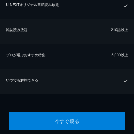
U-NEXTオリジナル書籍読み放題
雑誌読み放題
210誌以上
プロが選ぶおすすめ特集
5,000以上
いつでも解約できる
今すぐ観る