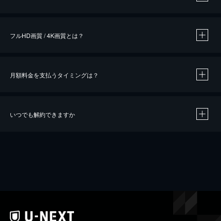
※
作品によって必要なポイントが異なります。
フルHD画質 / 4K画質とは？
月額料金を支払うタイミングは？
※
40％ポイント還元の対象は、クレジットカード決済による作品の購入 / レンタルです。
※
iOSアプリのUコイン決済による作品の購入 / レンタルは、20％のポイント還元です。
※
還元の対象外となる決済方法や商品があります。くわしくは
こちら
をご確認ください。
いつでも解約できますか
こちら