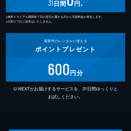
31
日間
円
※
※無料トライアル期間終了日の翌日が属する月から月額料金が発生します。
※日割りでのご請求はいたしません。
最新作の
レンタルに使える
ポイント
プレゼント
600
円分
U-NEXTがお届けするサービスを、31日間ゆっくりと
お試しください。