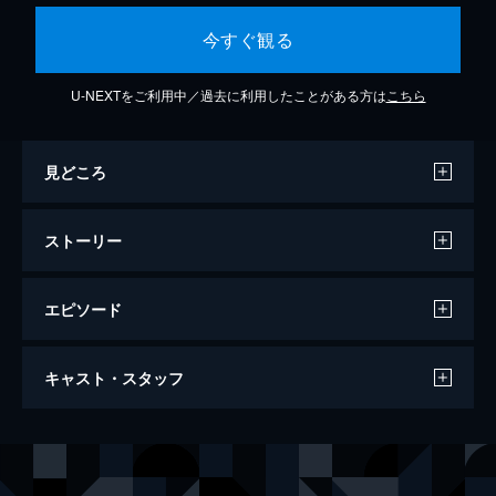
今すぐ観る
U-NEXTをご利用中／過去に利用したことがある方は
こちら
見どころ
ストーリー
エピソード
Sai－すべては運まかせ－#2「鳳月杏・風
キャスト・スタッフ
間柚乃・礼華はる」Part 2
30分
MC
樹里咲穂
出演
鳳月杏