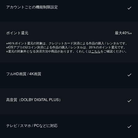
アカウントごとの機能制限設定
ポイント還元
最⼤40%
※
※
40％ポイント還元の対象は、クレジットカード決済による作品の購入 / レンタルです。
※
iOSアプリのUコイン決済による作品の購入 / レンタルは、20％のポイント還元です。
※
還元の対象外となる決済方法や商品があります。くわしくは
こちら
をご確認ください。
フルHD画質 / 4K画質
⾼⾳質（DOLBY DIGITAL PLUS）
テレビ / スマホ / PCなどに対応