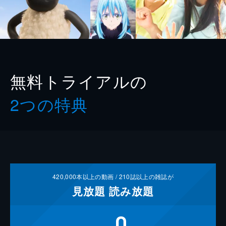
無料トライアルの
2つの特典
420,000
本以上の動画 /
210
誌以上の雑誌が
見放題
読み放題
0