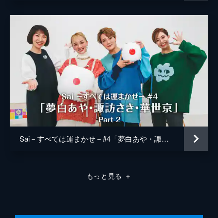
Sai－すべては運まかせ－#4「夢白あや・諏訪さき・華世京」Part 2
もっと見る
＋