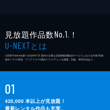
見放題作品数
！
No.1
※
とは
U-NEXT
※GEM Partners調べ/2026年7⽉ 国内の主要な定額制動画配信サービスにおける洋画/邦画/
海外ドラマ/韓流・アジアドラマ/国内ドラマ/アニメを調査。別途、有料作品あり。
01
420,000
本以上が見放題！
最新レンタル作品も充実。