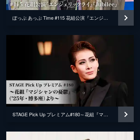
ぽっぷ あっぷ Time #115 花組公演『エンジェリックライ』『Jubilee』
STAGE Pick Up プレミアム#180～花組『マジシャンの憂鬱』（'25年・博多座）より～