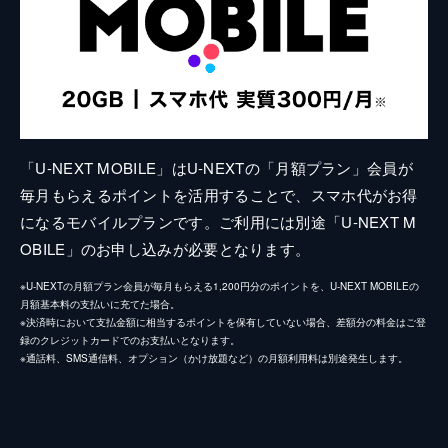
「U-NEXT MOBILE」はU-NEXTの「月額プラン」会員が
毎月もらえるポイントを活用することで、スマホ代がお得
になるモバイルプランです。ご利用には別途「U-NEXT M
OBILE」のお申し込みが必要となります。
※U-NEXTの月額プラン会員が毎月もらえる1,200円分のポイントを、U-NEXT MOBILEの
月額基本料の支払いに充てた場合。
※決済時において支払金額に相当するポイントを保有していない場合、差額分の料金はご登
録のクレジットカードでのお支払いとなります。
※通話料、SMS通信料、オプション（かけ放題など）の月額利用料は別途発生します。