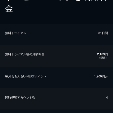
金
無料トライアル
31日間
無料トライアル後の⽉額料金
2,189円
（税込）
毎⽉もらえるU-NEXTポイント
1,200円分
同時視聴アカウント数
4