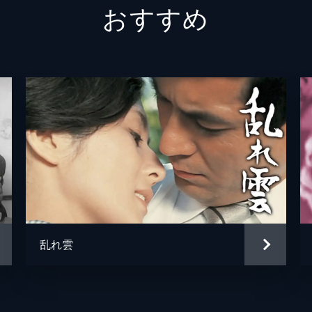
おすすめ
女中・ふみ江
賀原夏
兼松久子
浦辺粂
取調官
稲葉義
取調官
加藤武
黒金周一
土屋嘉
菅井清
佐田豊
巡査
柳谷寛
乱れ雲
国子の夫・隆一
小川安
刑事部長
田島義