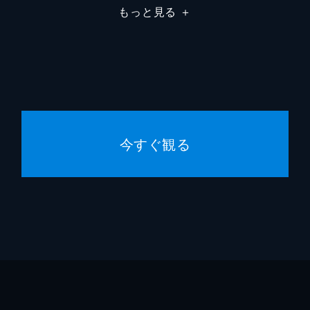
もっと見る
＋
相良
中北千
弁護士・今西
清水元
取調官
向井淳
楓林の女
浦山珠
今すぐ観る
楓林の女
出雲八
国子の長男・武
小宮康
絹子の長男・健一
平田郁
連れの女
小野松
高木はつ子
記平佳