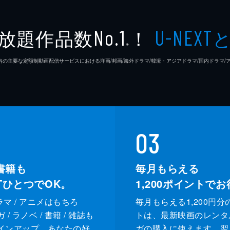
成瀬巳
放題作品数
！
No.1
U-NEXT
※
松山善
26年7⽉ 国内の主要な定額制動画配信サービスにおける洋画/邦画/海外ドラマ/韓流・アジアドラマ/国内ドラ
佐藤勝
藤本真
03
書籍も
毎月もらえる
XTひとつでOK。
1,200
ポイントでお
ドラマ / アニメはもちろ
毎月もらえる1,200円分
/ ラノベ / 書籍 / 雑誌も
トは、最新映画のレンタ
インアップ。あなたの好
ガの購入に使えます。翌