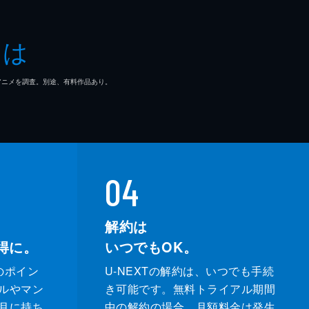
喜男
とは
三
マ/アニメを調査。別途、有料作品あり。
澄
04
解約は
得に。
いつでもOK。
のポイン
U-NEXTの解約は、いつでも手続
ルやマン
き可能です。無料トライアル期間
月に持ち
中の解約の場合、月額料金は発生