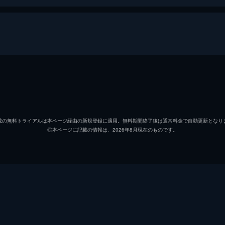
伴内国子
高峰秀
柿沼久七郎
小沢栄
載の無料トライアルは本ページ経由の新規登録に適用。無料期間終了後は通常料金で自動更新となり
◎本ページに記載の情報は、2026年8月現在のものです。
妻・絹子
司葉子
川島友敬
加東大
小笠原進
中山仁
国子の弟・林弘二
黒沢年