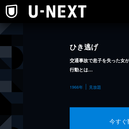
本文へスキップ
ひき逃げ
交通事故で息子を失った女
行動とは…
1966年
見放題
今すぐ