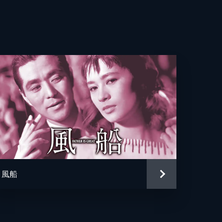
子
子
男
男
風船
三
文