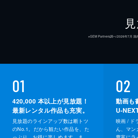
監督
見
脚本
※GEM Partners調べ/20
音楽
製作
01
02
420,000
本以上が見放題！
動画も
最新レンタル作品も充実。
U-NE
見放題のラインアップ数は断トツ
映画 / 
のNo.1。だから観たい作品を、た
ん、マンガ 
っぷり、お得に楽しめます。ま
豊富にラ