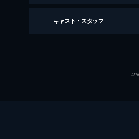
キャスト・スタッフ
ひき逃げ
95分
出演
◎記