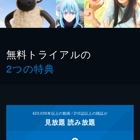
無料トライアルの
2つの特典
420,000
本以上の動画 /
210
誌以上の雑誌が
見放題
読み放題