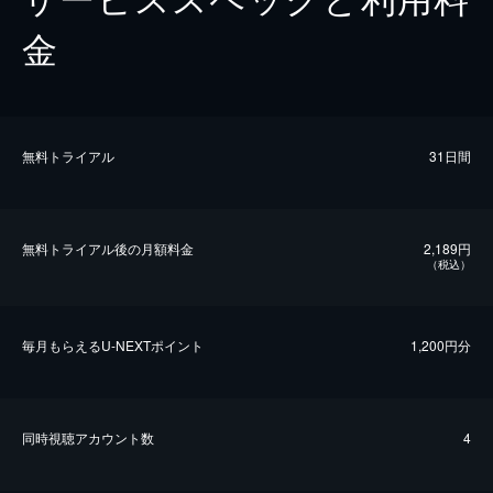
金
無料トライアル
31日間
無料トライアル後の⽉額料金
2,189円
（税込）
毎⽉もらえるU-NEXTポイント
1,200円分
同時視聴アカウント数
4