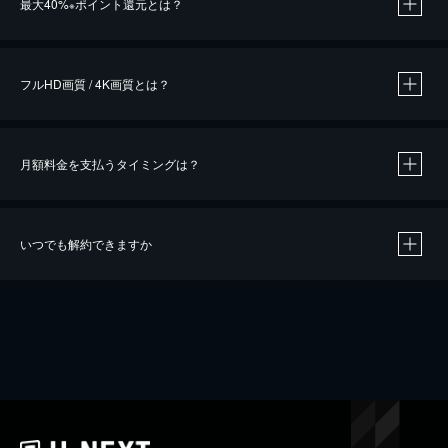
最大40%
ポイント還元とは？
※
※
作品によって必要なポイントが異なります。
フルHD画質 / 4K画質とは？
月額料金を支払うタイミングは？
※
40％ポイント還元の対象は、クレジットカード決済による作品の購入 / レンタルです。
※
iOSアプリのUコイン決済による作品の購入 / レンタルは、20％のポイント還元です。
※
還元の対象外となる決済方法や商品があります。くわしくは
こちら
をご確認ください。
いつでも解約できますか
こちら