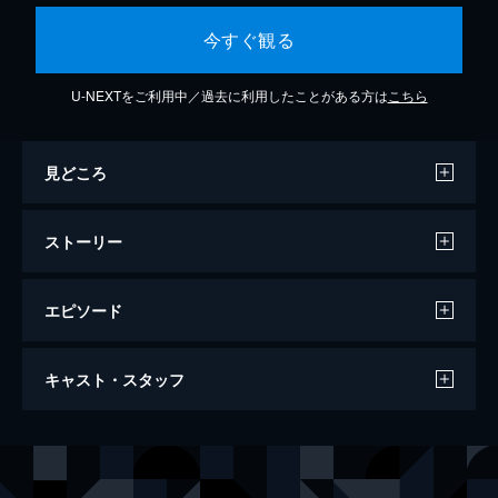
今すぐ観る
U-NEXTをご利用中／過去に利用したことがある方は
こちら
見どころ
ストーリー
エピソード
お父ちゃんは大学生
キャスト・スタッフ
59分
出演
小沢昭一
南田洋子