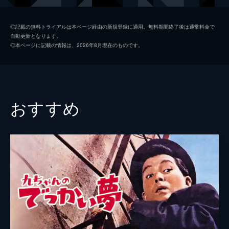
松尾嘉代
◎記載の無料トライアルは本ページ経由の新規登録に適用。無料期間終了後は通常料金で
自動更新となります。
左卜全
◎本ページに記載の情報は、2026年8月現在のものです。
新沢輝一
藤村有弘
田中筆子
おすすめ
監督
吉村廉
脚本
滝口速太
大下業史
山内亮一
音楽
斎藤高順