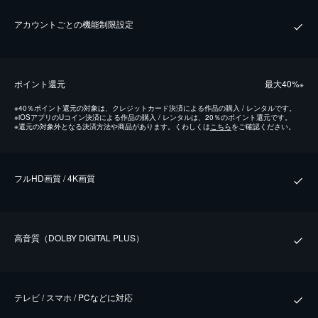
アカウントごとの機能制限設定
ポイント還元
最⼤40%
※
※
40％ポイント還元の対象は、クレジットカード決済による作品の購入 / レンタルです。
※
iOSアプリのUコイン決済による作品の購入 / レンタルは、20％のポイント還元です。
※
還元の対象外となる決済方法や商品があります。くわしくは
こちら
をご確認ください。
フルHD画質 / 4K画質
⾼⾳質（DOLBY DIGITAL PLUS）
テレビ / スマホ / PCなどに対応