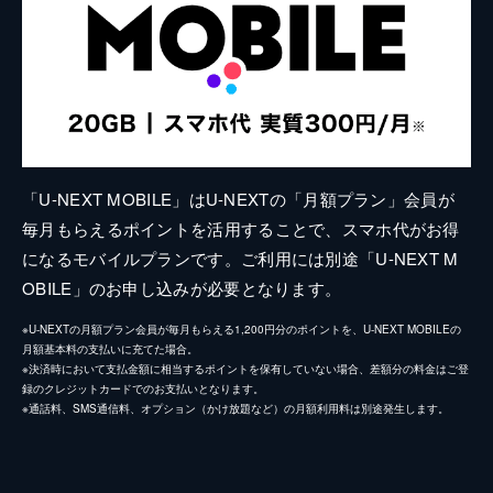
「U-NEXT MOBILE」はU-NEXTの「月額プラン」会員が
毎月もらえるポイントを活用することで、スマホ代がお得
になるモバイルプランです。ご利用には別途「U-NEXT M
OBILE」のお申し込みが必要となります。
※U-NEXTの月額プラン会員が毎月もらえる1,200円分のポイントを、U-NEXT MOBILEの
月額基本料の支払いに充てた場合。
※決済時において支払金額に相当するポイントを保有していない場合、差額分の料金はご登
録のクレジットカードでのお支払いとなります。
※通話料、SMS通信料、オプション（かけ放題など）の月額利用料は別途発生します。