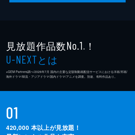
見放題作品数
！
No.1
※
とは
U-NEXT
※GEM Partners調べ/2026年7⽉ 国内の主要な定額制動画配信サービスにおける洋画/邦画/
海外ドラマ/韓流・アジアドラマ/国内ドラマ/アニメを調査。別途、有料作品あり。
01
420,000
本以上が見放題！