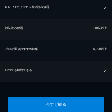
U-NEXTオリジナル書籍読み放題
雑誌読み放題
210誌以上
プロが選ぶおすすめ特集
5,000以上
いつでも解約できる
今すぐ観る