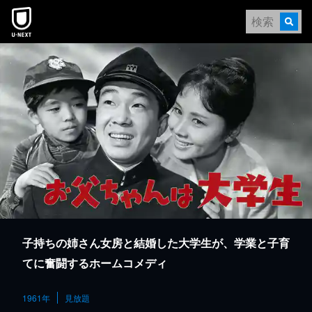
本文へスキップ
子持ちの姉さん女房と結婚した大学生が、学業と子育
てに奮闘するホームコメディ
1961年
見放題