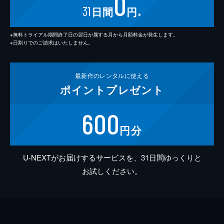
0
31
日間
円
※
※無料トライアル期間終了日の翌日が属する月から月額料金が発生します。
※日割りでのご請求はいたしません。
最新作の
レンタルに使える
ポイント
プレゼント
600
円分
U-NEXTがお届けするサービスを、31日間ゆっくりと
お試しください。