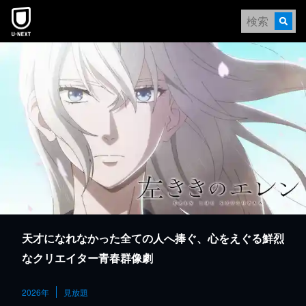
本文へスキップ
天才になれなかった全ての人へ捧ぐ、心をえぐる鮮烈
なクリエイター青春群像劇
2026年
見放題