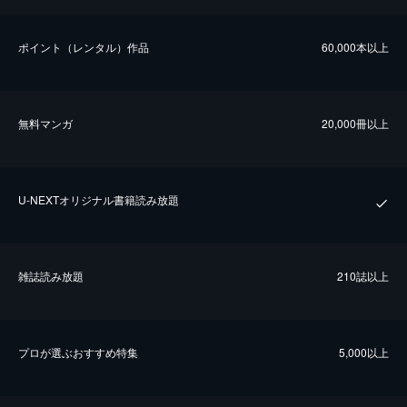
ポイント（レンタル）作品
60,000本以上
無料マンガ
20,000冊以上
U-NEXTオリジナル書籍読み放題
雑誌読み放題
210誌以上
プロが選ぶおすすめ特集
5,000以上