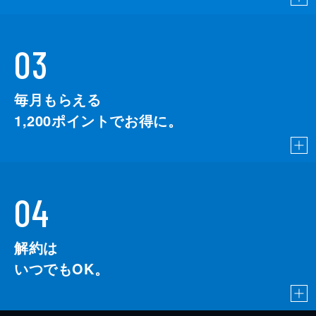
03
毎月もらえる
1,200
ポイントでお得に。
04
解約は
いつでもOK。