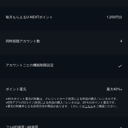
毎⽉もらえるU-NEXTポイント
1,200円分
同時視聴アカウント数
4
アカウントごとの機能制限設定
ポイント還元
最⼤40%
※
※
40％ポイント還元の対象は、クレジットカード決済による作品の購入 / レンタルです。
※
iOSアプリのUコイン決済による作品の購入 / レンタルは、20％のポイント還元です。
※
還元の対象外となる決済方法や商品があります。くわしくは
こちら
をご確認ください。
フルHD画質 / 4K画質