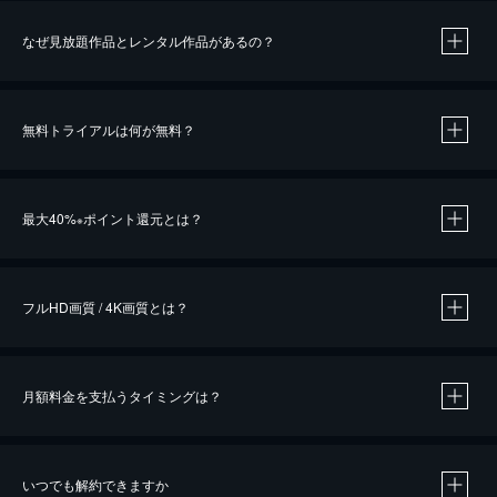
なぜ見放題作品とレンタル作品があるの？
無料トライアルは何が無料？
※
最大40%
ポイント還元とは？
※
※
作品によって必要なポイントが異なります。
フルHD画質 / 4K画質とは？
月額料金を支払うタイミングは？
※
40％ポイント還元の対象は、クレジットカード決済による作品の購入 / レンタルです。
※
iOSアプリのUコイン決済による作品の購入 / レンタルは、20％のポイント還元です。
※
還元の対象外となる決済方法や商品があります。くわしくは
こちら
をご確認ください。
いつでも解約できますか