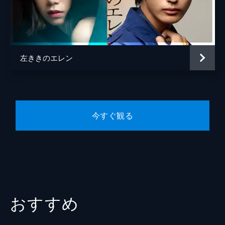
園宮千晶
白石晴香
が、思うような案が出せず行き詰まってい
た。
トニー・ジェイコブス
神尾晋一郎
24分
ジャック・ウィンスロップ
小野大輔
第5話 照らす側の人生
営業から神谷チームに、P社の新商品「ギガ
左ききのエレン
アンディ・トンプソン
青山穣
カラチップス」のCM企画依頼が舞い込む。
ティーン向けの商品だが、P社宣伝部長の意
監督
鈴木利正
向は渋い演歌歌手の起用。しかも、10日で2
つの案を制作しなければならなかった。
キャラクターデザイン
福地祐香
24分
今すぐ観る
玉井あかね
第6話 対岸の二人
エレンが卒業制作に取りかかる頃、1年生の
原作
かっぴー
岸あかりは日本画科教授・真城からエレンの
音楽
パソコン音楽クラブ
話を聞き、自身が出演するファッションショ
ーにエレンを強引に誘う。そこでエレンは初
総作画監督
福地祐香
めてあかりのウォーキングを目にして...。
24分
玉井あかね
おすすめ
第7話 あの人を幸せにしないで
アニメーション制作
シグナル・エムディ
自身が企画する美大生向けフリーペーパーの