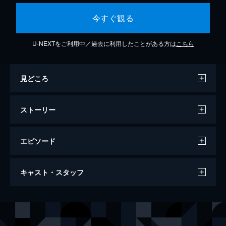
今すぐ観る
U-NEXTをご利用中／過去に利用したことがある方は
こちら
見どころ
ストーリー
エピソード
第1話 横浜のバスキア
キャスト・スタッフ
高校生活も半分が過ぎ、誰もが本格的に進路
を考え始める頃。美大を目指す朝倉光一は、
美術館の壁に殴り描きされたグラフィティに
声の出演
朝倉光一
千葉翔也
衝撃を受ける。光一は描いた人物を捜し出そ
山岸エレン
内山夕実