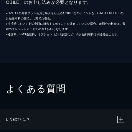
OBILE」のお申し込みが必要となります。
※U-NEXTの月額プラン会員が毎月もらえる1,200円分のポイントを、U-NEXT MOBILEの
月額基本料の支払いに充てた場合。
※決済時において支払金額に相当するポイントを保有していない場合、差額分の料金はご登
録のクレジットカードでのお支払いとなります。
※通話料、SMS通信料、オプション（かけ放題など）の月額利用料は別途発生します。
よくある質問
U-NEXTとは？