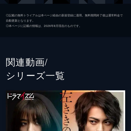
うと倉庫の壁に絵を描き始めるが...。
25分
加藤さゆり
石川由依
第2話 この先があるんだよ
◎記載の無料トライアルは本ページ経由の新規登録に適用。無料期間終了後は通常料金で
自動更新となります。
光一とさゆりは、美大受験のため通い始めた
岸あかり
関根明良
◎本ページに記載の情報は、2026年8月現在のものです。
アトリエで偶然エレンと再会する。一向にデ
神谷雄介
興津和幸
ッサンの実力が上がらない光一は、海堂から
の課題で写真を撮りに出かけて...。
三橋由利奈
天海由梨奈
24分
柳一
遊佐浩二
第3話 俺、ガッツしかないんで
関連動画/
大手広告代理店「目黒広告社」に入社した光
流川俊
新垣樽助
一は即戦力になりたいと意気込むが、同期の
シリーズ⼀覧
優子との差に焦るばかり。数年後、光一は憧
朱音優子
結川あさき
れのクリエイティブディレクター・神谷雄介
のもとでロゴデザインを任されるが...。
佐久間威風
松田健一郎
24分
斎藤咲千代
藤原夏海
第4話 最高のチームと出会った時
2007年、神谷を最年少クリエーティブディ
岸アンナ
勝生真沙子
レクターに据えた神谷チームが発足した。光
一とマーケティング局から異動してきた三橋
ナタリー・ルッソ
潘めぐみ
は、神谷チームの一員として案件に当たる