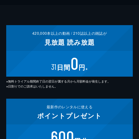
420,000
本以上の動画 /
210
誌以上の雑誌が
見放題
読み放題
0
31
日間
円
※
※無料トライアル期間終了日の翌日が属する月から月額料金が発生します。
※日割りでのご請求はいたしません。
最新作の
レンタルに使える
ポイント
プレゼント
600