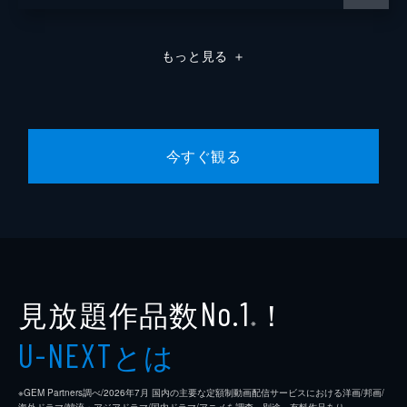
もっと見る
＋
今すぐ観る
見放題作品数
！
No.1
※
とは
U-NEXT
※GEM Partners調べ/2026年7⽉ 国内の主要な定額制動画配信サービスにおける洋画/邦画/
海外ドラマ/韓流・アジアドラマ/国内ドラマ/アニメを調査。別途、有料作品あり。