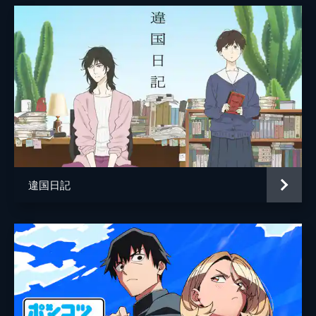
取材を申し込むため、さゆりは3年ぶりにエ
Production I.G
レンのもとを訪れる。早速企画のプレゼンを
始めるさゆりだが、エレンに取材を断られ、
秘めていた自身の思いを語りだす。
24分
第8話 この仕事をなめるな
神谷が退職し、柳チームに異動した光一はこ
れまでとは違う上司・柳の言動に戸惑いなが
ら、猛烈な仕事量と締め切りに追われる日々
を送っていた。そんななか、上海から帰国し
た神谷は、2年ぶりに光一と再会する。
24分
違国日記
第9話 私は光を放って消え去る
あかりの母・岸アンナがクリエイティブディ
レクターを務めるブランド“ANNA KISHI”の
オーディションが行われた。メインモデルを
あかりに決めるか迷っていたアンナは、スー
パーモデルのナタリーと競わせることに。
24分
第10話 俺の人生は始まらなかったな