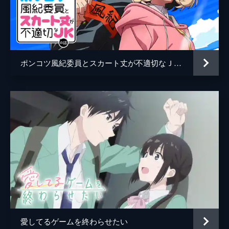
エレンやあかりのような才能が自分にないと
気づきながらも、なお諦めきれない光一。そ
んな折、営業部の流川のもとに園宮製薬の宣
伝部長・千晶から、化粧品事業のリブランデ
ィングの案件が持ち込まれる。
ポンコツ風紀委員とスカート丈が不適切なＪＫの話
24分
愛してるゲームを終わらせたい