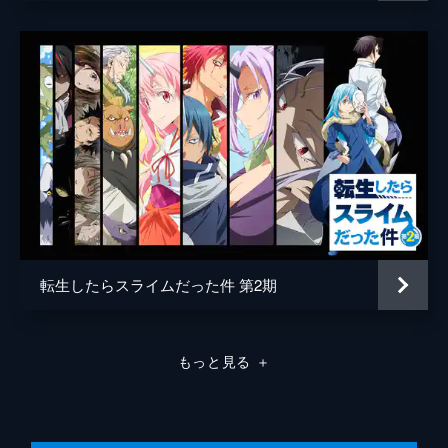
議会は無事に終わる。魔国連邦(テンペスト)
みっつばー
へ戻ったリムルたちは、暗殺の実行犯である
グレンダの尋問を始める。
音楽
R・O・N
24分
総作画監督
小峰正頼
第80話 強欲の布石
ユウキはマリアベルに支配されている。グレ
山崎秀樹
ンダから情報を受け、リムルは自由組合(ギ
ルド)との交流を避けようと決める。しか
伊藤智子
し、予定していた自由組合(ギルド)との遺跡
アニメーション制作
エイトビット
調査の日が迫っていた。
24分
第81話 遺跡調査
古代遺跡・アムリタへとやってきたリムルた
転生したらスライムだった件 第2期
ち。順調に調査を進める一行だったが、突
如、遺跡の防衛機構が作動し、調査隊に襲い
かかる。さらにはマリアベルが姿を見せ
もっと見る
＋
て...。
24分
第82話 強欲の主人
“強欲者(グリード)”のユニークスキルを持つ