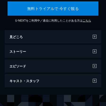
無料トライアルで 今すぐ観る
U-NEXTをご利用中／過去に利用したことがある方は
こちら
見どころ
ストーリー
エピソード
第73話 新しい日々
キャスト・スタッフ
開国祭が終わってからも、さらなる活気を見
せる魔国連邦(テンペスト)。街には冒険者が
集まり、地下迷宮(ダンジョン)も大盛況!...の
声の出演
リムル
岡咲美保
はずが、その地下迷宮に思わぬ問題があるよ
智慧之王
豊口めぐみ