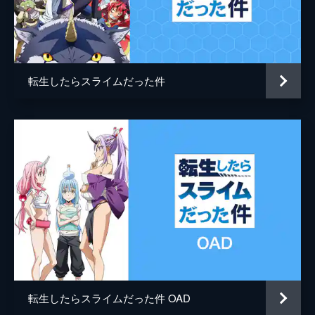
ディアブロ
櫻井孝宏
ブ・ウエスト)では魔国連邦(テンペスト)に関
するある議論が交わされていた。
ミョルマイル
青山穣
24分
ルミナス
Lynn
第77話 最初の一歩
西方諸国評議会(カウンシル・オブ・ウエス
転生したらスライムだった件
ヒナタ
沼倉愛美
ト)からの招集を受けて、イングラシア王国
へとやってきたリムルたち。評議会への参加
マサユキ
松岡禎丞
を希望する魔国連邦(テンペスト)に、議員た
ちは欲にまみれた条件を提示する。
グランベル
小野大輔
24分
マリアベル
水瀬いのり
第78話 西方諸国評議会
評議会からの理不尽な要望にリムルは激怒す
ユウキ
花江夏樹
る。さらには魔王リムルを討伐せんとイング
監督
津田尚克
ラシア王国のエルリック王子が現れ、議会は
一触即発の事態に陥る。
キャラクターデザイン
江畑諒真
24分
第79話 黒幕の正体
原作
川上泰樹
混乱に乗じたエルリック暗殺の阻止に成功
転生したらスライムだった件 OAD
伏瀬
し、魔国連邦(テンペスト)の加盟をもって評