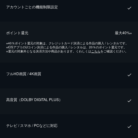
アカウントごとの機能制限設定
ポイント還元
最⼤40%
※
※
40％ポイント還元の対象は、クレジットカード決済による作品の購入 / レンタルです。
※
iOSアプリのUコイン決済による作品の購入 / レンタルは、20％のポイント還元です。
※
還元の対象外となる決済方法や商品があります。くわしくは
こちら
をご確認ください。
フルHD画質 / 4K画質
⾼⾳質（DOLBY DIGITAL PLUS）
テレビ / スマホ / PCなどに対応