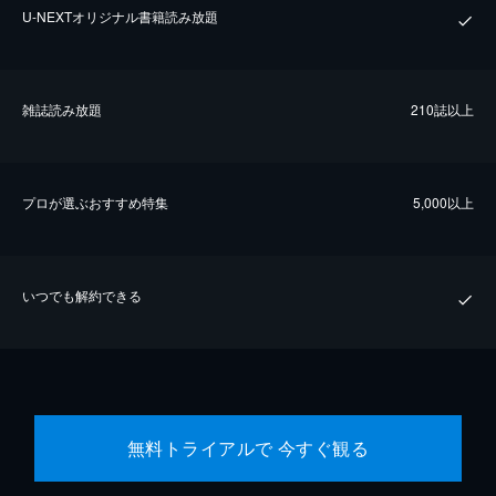
U-NEXTオリジナル書籍読み放題
雑誌読み放題
210誌以上
プロが選ぶおすすめ特集
5,000以上
いつでも解約できる
無料トライアルで 今すぐ観る