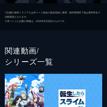
うで...。
24分
ヴェルドラ
前野智昭
第74話 進化する迷宮
◎記載の無料トライアルは本ページ経由の新規登録に適用。無料期間終了後は通常料金で
自動更新となります。
地下迷宮(ダンジョン)の改善と高額賞金によ
ベニマル
古川慎
◎本ページに記載の情報は、2026年8月現在のものです。
る宣伝効果で、テコ入れは大成功。運営も軌
シュナ
千本木彩花
道に乗り、リムルも一安心。しかし今度はル
ールの穴を突いて攻略するチーム緑乱が現れ
シオン
M・A・O
て...。
24分
ソウエイ
江口拓也
関連動画/
第75話 仮魔体チーム結成
ハクロウ
大塚芳忠
地下迷宮(ダンジョン)用の仮魔体(アバター)
シリーズ⼀覧
を手にしたリムルたち。しかしレベルの低い
リグルド
山本兼平
仮魔体と連携の取れない戦い方ではチーム緑
乱に太刀打ちできない。そこでリムルは仲間
ゴブタ
泊明日菜
と特訓を始める。
ランガ
小林親弘
24分
第76話 招待状
ミリム
日高里菜
チーム緑乱を撃退してからも地下迷宮で特訓
を続けていたリムルたち。一方、イングラシ
ラミリス
春野杏
ア王国の西方諸国評議会(カウンシル・オ