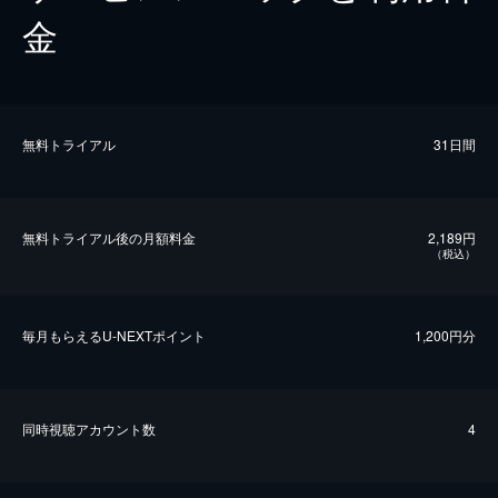
金
無料トライアル
31日間
無料トライアル後の⽉額料金
2,189円
（税込）
毎⽉もらえるU-NEXTポイント
1,200円分
同時視聴アカウント数
4