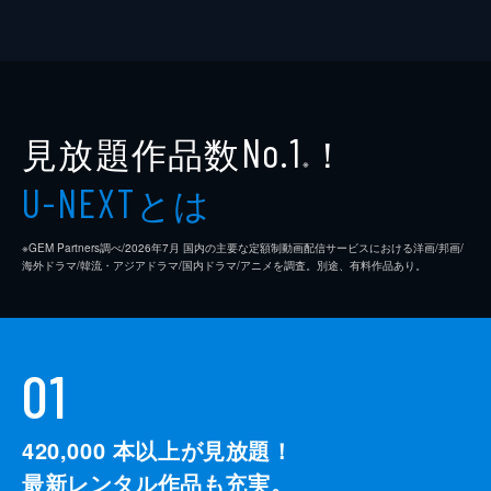
見放題作品数
！
No.1
※
とは
U-NEXT
※GEM Partners調べ/2026年7⽉ 国内の主要な定額制動画配信サービスにおける洋画/邦画/
海外ドラマ/韓流・アジアドラマ/国内ドラマ/アニメを調査。別途、有料作品あり。
01
420,000
本以上が見放題！
最新レンタル作品も充実。