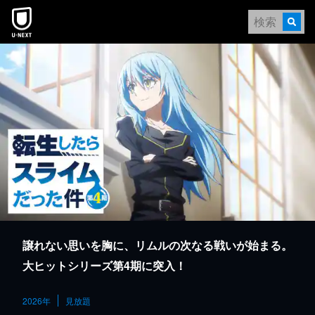
本文へスキップ
譲れない思いを胸に、リムルの次なる戦いが始まる。
大ヒットシリーズ第4期に突入！
2026年
見放題