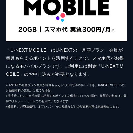
「U-NEXT MOBILE」はU-NEXTの「月額プラン」会員が
毎月もらえるポイントを活用することで、スマホ代がお得
になるモバイルプランです。ご利用には別途「U-NEXT M
OBILE」のお申し込みが必要となります。
※U-NEXTの月額プラン会員が毎月もらえる1,200円分のポイントを、U-NEXT MOBILEの
月額基本料の支払いに充てた場合。
※決済時において支払金額に相当するポイントを保有していない場合、差額分の料金はご登
録のクレジットカードでのお支払いとなります。
※通話料、SMS通信料、オプション（かけ放題など）の月額利用料は別途発生します。