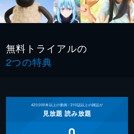
無料トライアルの
2つの特典
420,000
本以上の動画 /
210
誌以上の雑誌が
見放題
読み放題
0