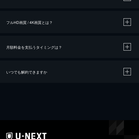
※
作品によって必要なポイントが異なります。
フルHD画質 / 4K画質とは？
月額料金を支払うタイミングは？
※
40％ポイント還元の対象は、クレジットカード決済による作品の購入 / レンタルです。
※
iOSアプリのUコイン決済による作品の購入 / レンタルは、20％のポイント還元です。
※
還元の対象外となる決済方法や商品があります。くわしくは
こちら
をご確認ください。
いつでも解約できますか
こちら