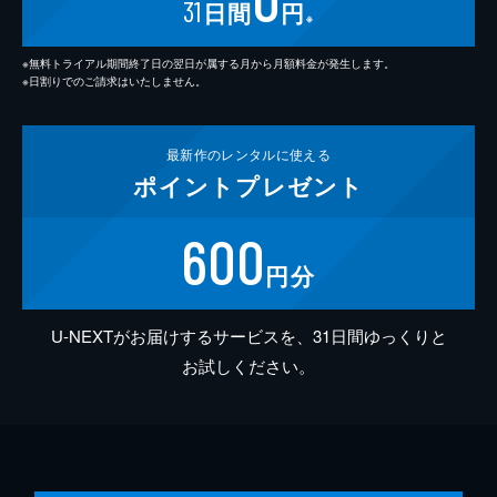
31
日間
円
※
※無料トライアル期間終了日の翌日が属する月から月額料金が発生します。
※日割りでのご請求はいたしません。
最新作の
レンタルに使える
ポイント
プレゼント
600
円分
U-NEXTがお届けするサービスを、31日間ゆっくりと
お試しください。