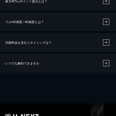
最大40%
ポイント還元とは？
※
※
作品によって必要なポイントが異なります。
フルHD画質 / 4K画質とは？
月額料金を支払うタイミングは？
※
40％ポイント還元の対象は、クレジットカード決済による作品の購入 / レンタルです。
※
iOSアプリのUコイン決済による作品の購入 / レンタルは、20％のポイント還元です。
※
還元の対象外となる決済方法や商品があります。くわしくは
こちら
をご確認ください。
いつでも解約できますか
こちら