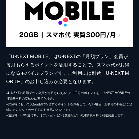
「U-NEXT MOBILE」はU-NEXTの「月額プラン」会員が
毎月もらえるポイントを活用することで、スマホ代がお得
になるモバイルプランです。ご利用には別途「U-NEXT M
OBILE」のお申し込みが必要となります。
※U-NEXTの月額プラン会員が毎月もらえる1,200円分のポイントを、U-NEXT MOBILEの
月額基本料の支払いに充てた場合。
※決済時において支払金額に相当するポイントを保有していない場合、差額分の料金はご登
録のクレジットカードでのお支払いとなります。
※通話料、SMS通信料、オプション（かけ放題など）の月額利用料は別途発生します。