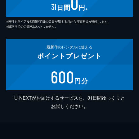
0
31
日間
円
※
※無料トライアル期間終了日の翌日が属する月から月額料金が発生します。
※日割りでのご請求はいたしません。
最新作の
レンタルに使える
ポイント
プレゼント
600
円分
U-NEXTがお届けするサービスを、31日間ゆっくりと
お試しください。