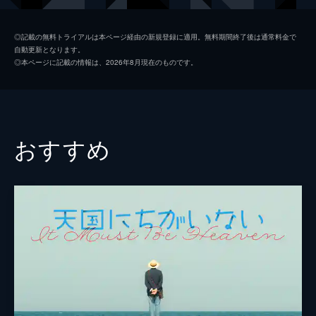
フランシス
ベルナール・フレッソン
◎記載の無料トライアルは本ページ経由の新規登録に適用。無料期間終了後は通常料金で
自動更新となります。
マリー＝ピエール
マリー・デュボワ
◎本ページに記載の情報は、2026年8月現在のものです。
ジルベール
ジャック・ヴィルレ
コリーヌ
ドミニク・ラファン
シモン
イヴ・ロベール
おすすめ
アルマン
ユベール・デシャン
アンリ・ジュネ
監督
クロード・ソーテ
脚本
ジャン＝ルー・ダバディ
クロード・ソーテ
音楽
フィリップ・サルド