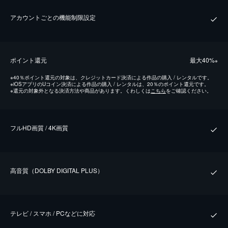
アカウントごとの機能制限設定
ポイント還元
最⼤40%
※
※
40％ポイント還元の対象は、クレジットカード決済による作品の購入 / レンタルです。
※
iOSアプリのUコイン決済による作品の購入 / レンタルは、20％のポイント還元です。
※
還元の対象外となる決済方法や商品があります。くわしくは
こちら
をご確認ください。
フルHD画質 / 4K画質
⾼⾳質（DOLBY DIGITAL PLUS）
テレビ / スマホ / PCなどに対応