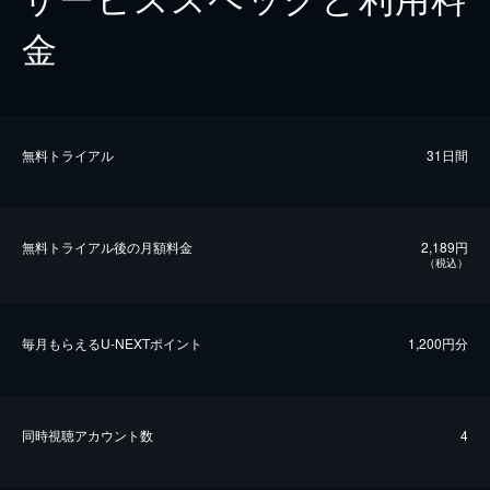
金
無料トライアル
31日間
無料トライアル後の⽉額料金
2,189円
（税込）
毎⽉もらえるU-NEXTポイント
1,200円分
同時視聴アカウント数
4