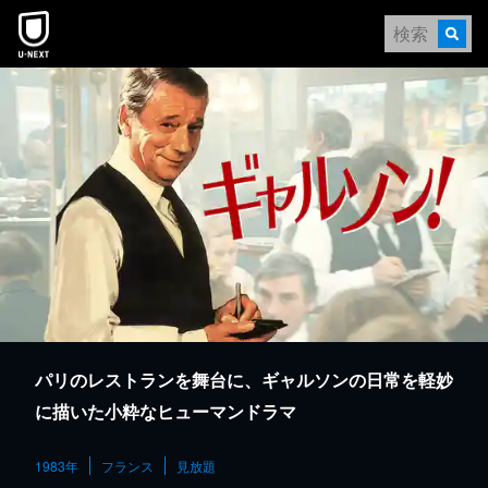
本文へスキップ
パリのレストランを舞台に、ギャルソンの日常を軽妙
に描いた小粋なヒューマンドラマ
1983年
フランス
見放題