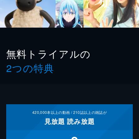
無料トライアルの
2つの特典
420,000
本以上の動画 /
210
誌以上の雑誌が
見放題
読み放題