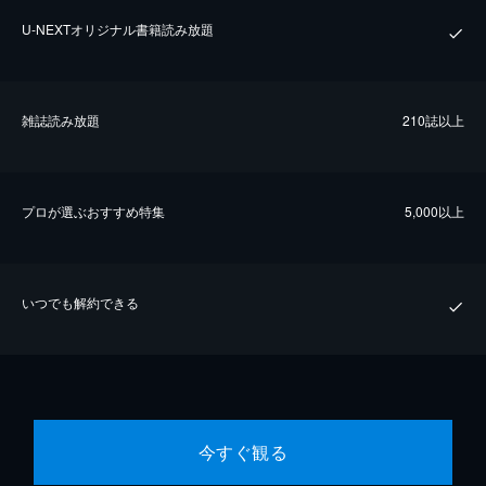
U-NEXTオリジナル書籍読み放題
雑誌読み放題
210誌以上
プロが選ぶおすすめ特集
5,000以上
いつでも解約できる
今すぐ観る