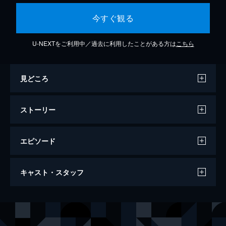
今すぐ観る
U-NEXTをご利用中／過去に利用したことがある方は
こちら
見どころ
ストーリー
エピソード
ギャルソン！
キャスト・スタッフ
92分
出演
アレックス
イヴ・モンタン
クレア
ニコール・ガルシア