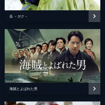
伊藤整一
中井貴一
片岡久道
岳 －ガク－
川島潤哉
加賀成一
三宅亮輔
山脇辰哉
渡邊りょう
渋谷朋
鹿野宗健
小野寛幸
海賊とよばれた男
納谷健
小林虎之介