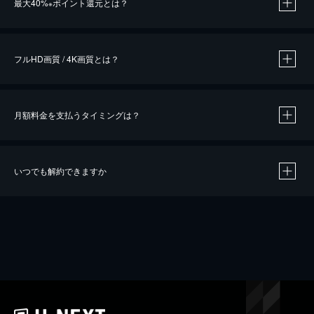
最大40%
ポイント還元とは？
※
※
作品によって必要なポイントが異なります。
フルHD画質 / 4K画質とは？
月額料金を支払うタイミングは？
※
40％ポイント還元の対象は、クレジットカード決済による作品の購入 / レンタルです。
※
iOSアプリのUコイン決済による作品の購入 / レンタルは、20％のポイント還元です。
※
還元の対象外となる決済方法や商品があります。くわしくは
こちら
をご確認ください。
いつでも解約できますか
こちら