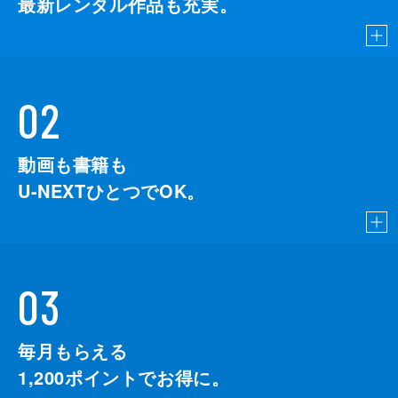
最新レンタル作品も充実。
妻鹿有利花
鍛冶直人
岸田研二
02
平井真軌
動画も書籍も
采澤靖起
U-NEXTひとつでOK。
工藤俊作
田代隆秀
藤田宗久
03
監督
山田敏久
脚本
長谷川康夫
毎月もらえる
飯田健三郎
1,200
ポイントでお得に。