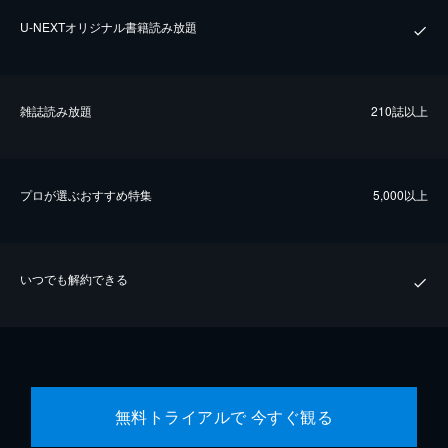
U-NEXTオリジナル書籍読み放題
雑誌読み放題
210誌以上
プロが選ぶおすすめ特集
5,000以上
いつでも解約できる
無料トライアルで 今すぐ観る