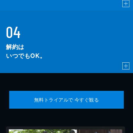
音楽
岩代太郎
製作
藤本俊介
米田岳
04
白神文樹
解約は
前田衛
いつでもOK。
小林栄太朗
坂本篤
中野伸二
多木良國
無料トライアルで 今すぐ観る