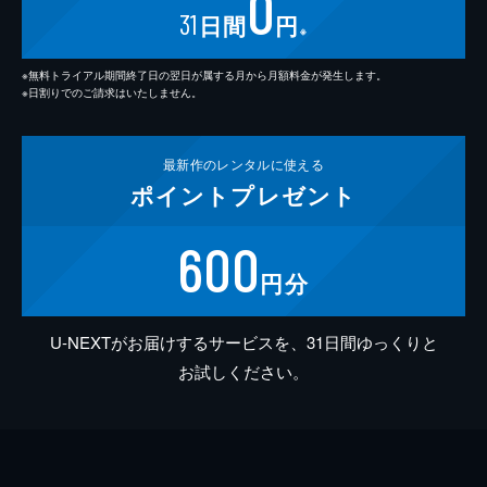
0
31
日間
円
※
※無料トライアル期間終了日の翌日が属する月から月額料金が発生します。
※日割りでのご請求はいたしません。
最新作の
レンタルに使える
ポイント
プレゼント
600
円分
U-NEXTがお届けするサービスを、31日間ゆっくりと
お試しください。