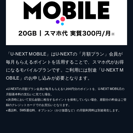
「U-NEXT MOBILE」はU-NEXTの「月額プラン」会員が
毎月もらえるポイントを活用することで、スマホ代がお得
になるモバイルプランです。ご利用には別途「U-NEXT M
OBILE」のお申し込みが必要となります。
※U-NEXTの月額プラン会員が毎月もらえる1,200円分のポイントを、U-NEXT MOBILEの
月額基本料の支払いに充てた場合。
※決済時において支払金額に相当するポイントを保有していない場合、差額分の料金はご登
録のクレジットカードでのお支払いとなります。
※通話料、SMS通信料、オプション（かけ放題など）の月額利用料は別途発生します。