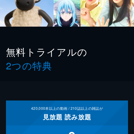
無料トライアルの
2つの特典
420,000
本以上の動画 /
210
誌以上の雑誌が
見放題
読み放題