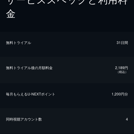
金
無料トライアル
31日間
無料トライアル後の⽉額料金
2,189円
（税込）
毎⽉もらえるU-NEXTポイント
1,200円分
同時視聴アカウント数
4