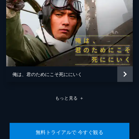
國島直希
椎原克知
綱島郷太郎
西興一朗
三浦知之
水野直
俺は、君のためにこそ死ににいく
清田智彦
松永大輔
もっと見る
＋
川郷司駿平
西山聖了
朝井大智
無料トライアルで 今すぐ観る
伊藤祐輝