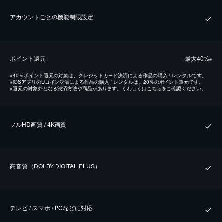
アカウントごとの機能制限設定
ポイント還元
最⼤40%
※
※
40％ポイント還元の対象は、クレジットカード決済による作品の購入 / レンタルです。
※
iOSアプリのUコイン決済による作品の購入 / レンタルは、20％のポイント還元です。
※
還元の対象外となる決済方法や商品があります。くわしくは
こちら
をご確認ください。
フルHD画質 / 4K画質
⾼⾳質（DOLBY DIGITAL PLUS）
テレビ / スマホ / PCなどに対応