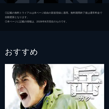
井上壮太
奥平大兼
◎記載の無料トライアルは本ページ経由の新規登録に適用。無料期間終了後は通常料金で
自動更新となります。
早瀬サチ
當真あみ
◎本ページに記載の情報は、2026年8月現在のものです。
有馬岩男
藤本隆宏
中川義人
三浦誠己
佐々木伊織
山内圭哉
おすすめ
藤井道郎
川口貴弘
佐藤捨造
中林大樹
有賀幸作
田中美央
寺澤志津
田中麗奈
葛原芳雄
益岡徹
古庄俊之
石丸幹二