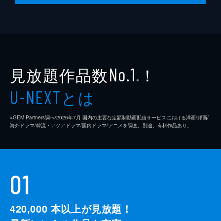
上谷圭吾
長谷川幹
野島透也
見放題作品数
！
金田昇
No.1
※
石岡飛鳥
とは
U-NEXT
橘ゆかり
※GEM Partners調べ/2026年7⽉ 国内の主要な定額制動画配信サービスにおける洋画/邦画/
重松収
海外ドラマ/韓流・アジアドラマ/国内ドラマ/アニメを調査。別途、有料作品あり。
山田幸伸
原春奈
01
松本瑛貴
浅野千鶴
420,000
本以上が見放題！
高橋映葉