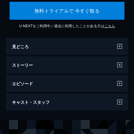
無料トライアルで 今すぐ観る
U-NEXTをご利用中／過去に利用したことがある方は
こちら
見どころ
ストーリー
エピソード
雪風 YUKIKAZE
キャスト・スタッフ
121分
出演
寺澤一利
竹野内豊
早瀬幸平
玉木宏