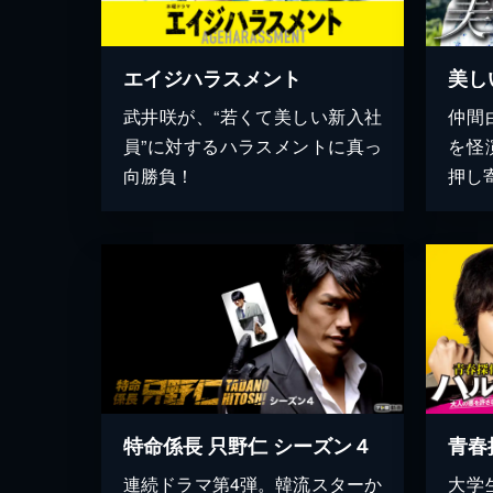
エイジハラスメント
美し
武井咲が、“若くて美しい新入社
仲間
員”に対するハラスメントに真っ
を怪
向勝負！
押し
特命係長 只野仁 シーズン４
連続ドラマ第4弾。韓流スターか
大学