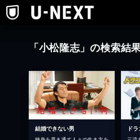
本文へスキップ
「小松隆志」の検索結
結婚できない男
ドラゴ
独身を貫き通す人々の生き方を
三流