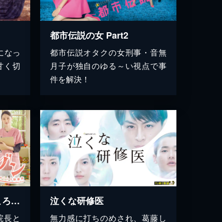
都市伝説の女 Part2
になっ
都市伝説オタクの女刑事・音無
甘く切
月子が独自のゆる～い視点で事
件を解決！
リエゾン－こどものこころ診療所－
泣くな研修医
院長と
無力感に打ちのめされ、葛藤し