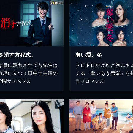
を消す方程式。
奪い愛、冬
な目に遭わされても先生は
ドロドロだけれど胸にキ
教壇に立つ！田中圭主演の
くる「奪いあう恋愛」を
学園サスペンス
ラブロマンス