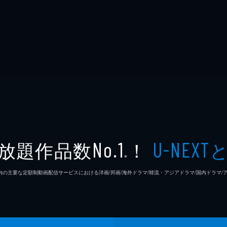
放題作品数
！
No.1
U-NEXT
※
26年7⽉ 国内の主要な定額制動画配信サービスにおける洋画/邦画/海外ドラマ/韓流・アジアドラマ/国内ドラ