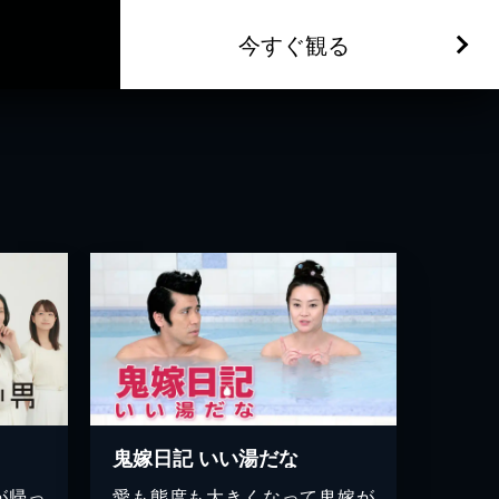
今すぐ観る
鬼嫁日記 いい湯だな
が帰っ
愛も態度も大きくなって鬼嫁が