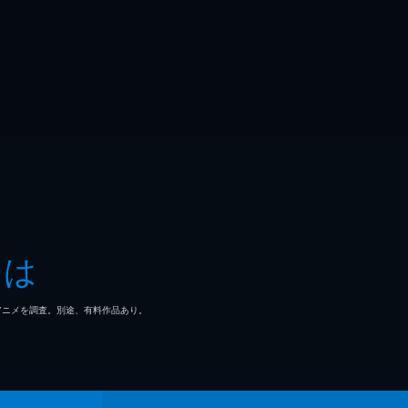
とは
マ/アニメを調査。別途、有料作品あり。