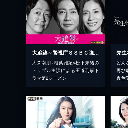
大追跡～警視庁ＳＳＢＣ強行犯係～Season2
先生
大森南朋×相葉雅紀×松下奈緒の
どん
トリプル主演による王道刑事ド
再び
ラマ第2シーズン
異色