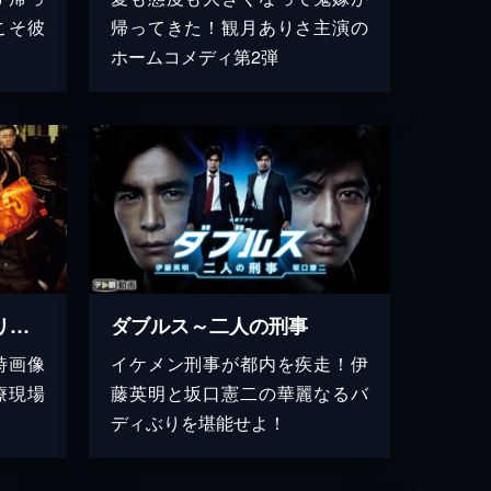
こそ彼
帰ってきた！観月ありさ主演の
ホームコメディ第2弾
チーム・バチスタ３ アリアドネの弾丸
ダブルス～二人の刑事
時画像
イケメン刑事が都内を疾走！伊
療現場
藤英明と坂口憲二の華麗なるバ
ディぶりを堪能せよ！