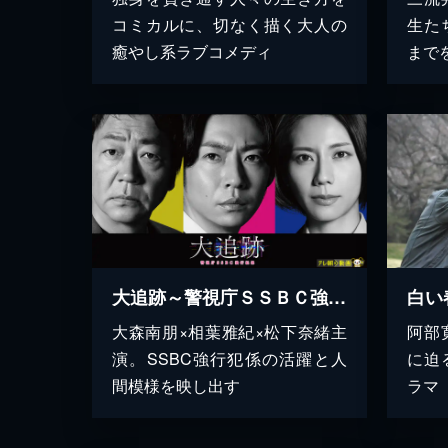
コミカルに、切なく描く大人の
生た
癒やし系ラブコメディ
まで
大追跡～警視庁ＳＳＢＣ強行犯係～
白い
大森南朋×相葉雅紀×松下奈緒主
阿部
演。SSBC強行犯係の活躍と人
に迫
間模様を映し出す
ラマ