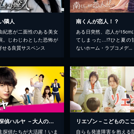
い隣人
南くんが恋人！？
由紀恵が二面性のある美女
ある日突然、恋人が15cm
演。じわじわとした恐怖が
てしまった…!?ひと夏の
寄せる良質サスペンス
ないホーム・ラブコメデ...
青春探偵ハルヤ －大人の悪を許さない！－
生探偵たちが大活躍！いま
自らも発達障害を抱える