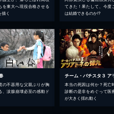
ちを東大へ現役合格させる
てきた！果たして、今度
を描く
は結婚できるのか!?
春
寛の不器用な父親ぶりが胸
本当の死因は何か？死亡
る、涙腺崩壊必至の感動ド
診断の是非をめぐって医
が大きく揺れ動く