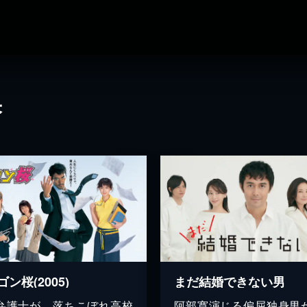
果
ン桜(2005)
まだ結婚できない男
弁護士が、落ちこぼれ高校
阿部寛演じる偏屈独身男