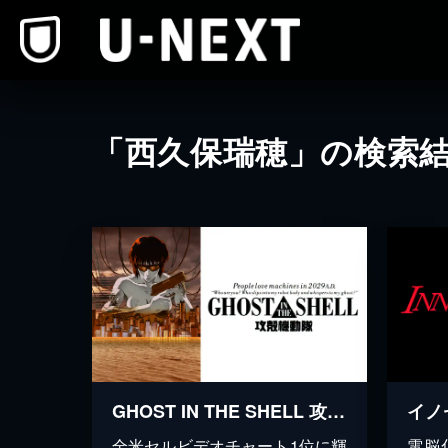
本文へスキップ
「西久保瑞穂」の検索
GHOST IN THE SHELL 攻殻機動隊
イノ
全米セルビデオチャート1位に輝
電脳