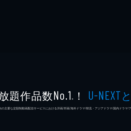
放題作品数
！
No.1
U-NEXT
※
26年7⽉ 国内の主要な定額制動画配信サービスにおける洋画/邦画/海外ドラマ/韓流・アジアドラマ/国内ドラ