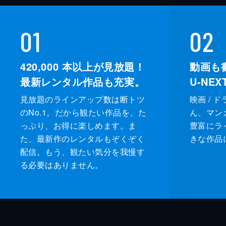
01
02
420,000
本以上が見放題！
動画も
最新レンタル作品も充実。
U-NE
見放題のラインアップ数は断トツ
映画 / 
のNo.1。だから観たい作品を、た
ん、マンガ 
っぷり、お得に楽しめます。ま
豊富にラ
た、最新作のレンタルもぞくぞく
きな作品
配信。もう、観たい気分を我慢す
る必要はありません。