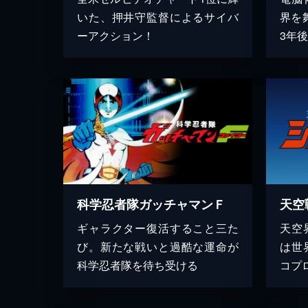
いた、押井守監督によるサイバ
界を
ーアクション！
3年
科学忍者隊ガッチャマンＦ
天空
ギャラクター復活すること三た
天空
び。新たな戦いと過酷な運命が
は世
科学忍者隊を待ち受ける
コプ