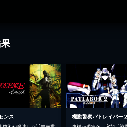
結果
センス
化技術が発達した近未来世
虚構か現実か、突如「戦