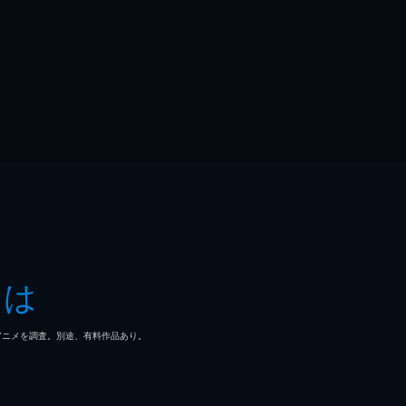
とは
マ/アニメを調査。別途、有料作品あり。