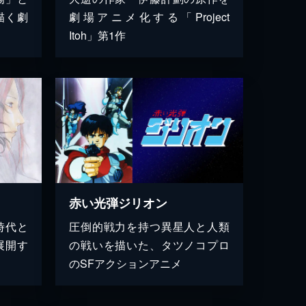
描く劇
劇場アニメ化する「Project
Itoh」第1作
赤い光弾ジリオン
時代と
圧倒的戦力を持つ異星人と人類
展開す
の戦いを描いた、タツノコプロ
のSFアクションアニメ