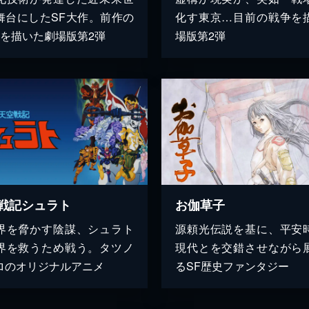
舞台にしたSF大作。前作の
化す東京…目前の戦争を
後を描いた劇場版第2弾
場版第2弾
戦記シュラト
お伽草子
界を脅かす陰謀、シュラト
源頼光伝説を基に、平安
界を救うため戦う。タツノ
現代とを交錯させながら
ロのオリジナルアニメ
るSF歴史ファンタジー