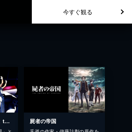
今すぐ観る
機動警察パトレイバー２ the Movie
屍者の帝国
場」と
夭逝の作家・伊藤計劃の原作を