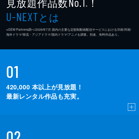
見放題作品数
！
No.1
※
とは
U-NEXT
※GEM Partners調べ/2026年7⽉ 国内の主要な定額制動画配信サービスにおける洋画/邦画/
海外ドラマ/韓流・アジアドラマ/国内ドラマ/アニメを調査。別途、有料作品あり。
01
420,000
本以上が見放題！
最新レンタル作品も充実。
02