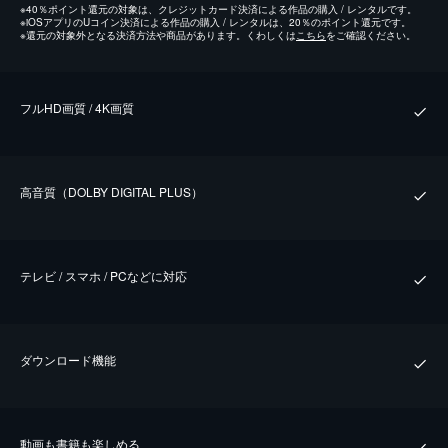
※
40％ポイント還元の対象は、クレジットカード決済による作品の購入 / レンタルです。
※
iOSアプリのUコイン決済による作品の購入 / レンタルは、20％のポイント還元です。
※
還元の対象外となる決済方法や商品があります。くわしくは
こちら
をご確認ください。
フルHD画質 / 4K画質
⾼⾳質（DOLBY DIGITAL PLUS）
テレビ / スマホ / PCなどに対応
ダウンロード機能
動画も書籍も楽しめる