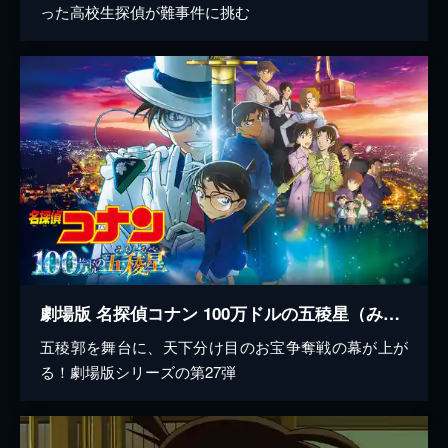
った高校生探偵が難事件に挑む
劇場版 名探偵コナン 100万ドルの五稜星（みちしるべ）
五稜郭を舞台に、天下分け目のお宝争奪戦の幕が上が
る！劇場版シリーズの第27弾