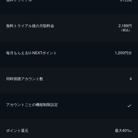
無料トライアル後の⽉額料金
2,189円
（税込）
毎⽉もらえるU-NEXTポイント
1,200円分
同時視聴アカウント数
4
アカウントごとの機能制限設定
ポイント還元
最⼤40%
※