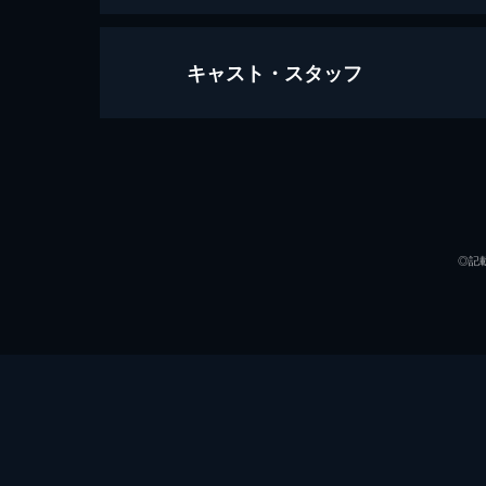
キャスト・スタッフ
アグレッシブ ダンス ステージ『DEA
98分
出演
◎記