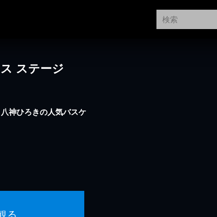
ス ステージ
！八神ひろきの人気バスケ
観る