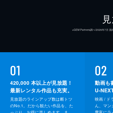
見
※GEM Partners調べ/20
01
02
420,000
本以上が見放題！
動画も
最新レンタル作品も充実。
U-NE
見放題のラインアップ数は断トツ
映画 / 
のNo.1。だから観たい作品を、た
ん、マンガ 
っぷり、お得に楽しめます。ま
豊富にラ