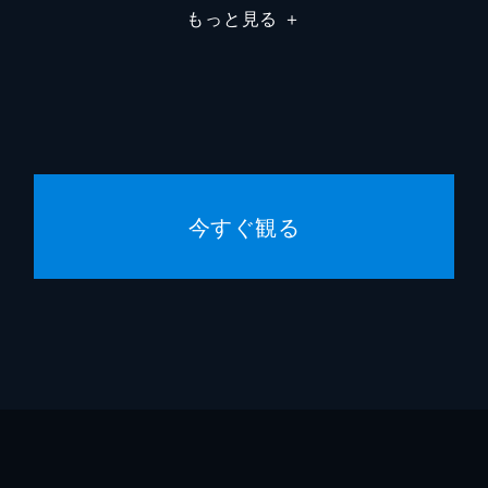
もっと見る
＋
森遼
畑雅文
八神ひろき
伊藤今人
今すぐ観る