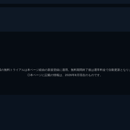
R BOYS』
新正俊
森田桐矢
載の無料トライアルは本ページ経由の新規登録に適用。無料期間終了後は通常料金で自動更新となり
◎本ページに記載の情報は、2026年8月現在のものです。
三井淳平
鹿子島光人
坂田大夢
高木勝也