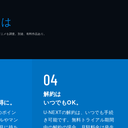
とは
マ/アニメを調査。別途、有料作品あり。
04
解約は
得に。
いつでもOK。
のポイン
U-NEXTの解約は、いつでも手続
ルやマン
き可能です。無料トライアル期間
月に持ち
中の解約の場合、月額料金は発生