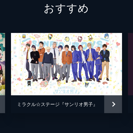
おすすめ
灰塚宗史
瀬名陽斗
飯田寅義
楚南慧
小林優太
高木トモユキ
飯島康平
ミラクル☆ステージ『サンリオ男子』
聖司朗
古幡亮