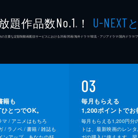
放題作品数
！
No.1
U-NEXT
※
26年7⽉ 国内の主要な定額制動画配信サービスにおける洋画/邦画/海外ドラマ/韓流・アジアドラマ/国内ドラ
03
書籍も
毎月もらえる
XTひとつでOK。
1,200
ポイントでお
ドラマ / アニメはもちろ
毎月もらえる1,200円分
/ ラノベ / 書籍 / 雑誌も
トは、最新映画のレンタ
インアップ。あなたの好
ガの購入に使えます。翌