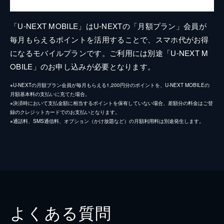
「U-NEXT MOBILE」はU-NEXTの「月額プラン」会員が
毎月もらえるポイントを活用することで、スマホ代がお得
になるモバイルプランです。ご利用には別途「U-NEXT M
OBILE」のお申し込みが必要となります。
※U-NEXTの月額プラン会員が毎月もらえる1,200円分のポイントを、U-NEXT MOBILEの
月額基本料の支払いに充てた場合。
※決済時において支払金額に相当するポイントを保有していない場合、差額分の料金はご登
録のクレジットカードでのお支払いとなります。
※通話料、SMS通信料、オプション（かけ放題など）の月額利用料は別途発生します。
よくある質問