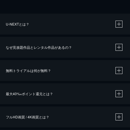
U-NEXTとは？
なぜ見放題作品とレンタル作品があるの？
無料トライアルは何が無料？
※
最大40%
ポイント還元とは？
※
※
作品によって必要なポイントが異なります。
フルHD画質 / 4K画質とは？