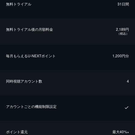
無料トライアル
31日間
無料トライアル後の⽉額料金
2,189円
（税込）
毎⽉もらえるU-NEXTポイント
1,200円分
同時視聴アカウント数
4
アカウントごとの機能制限設定
ポイント還元
最⼤40%
※