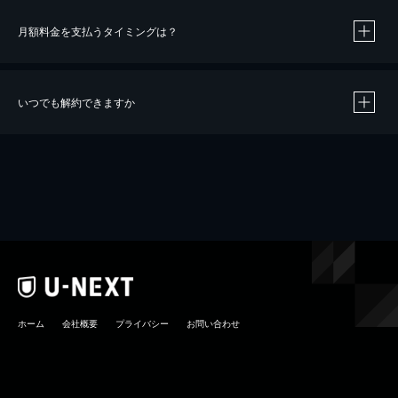
月額料金を支払うタイミングは？
※
40％ポイント還元の対象は、クレジットカード決済による作品の購入 / レンタルです。
※
iOSアプリのUコイン決済による作品の購入 / レンタルは、20％のポイント還元です。
※
還元の対象外となる決済方法や商品があります。くわしくは
こちら
をご確認ください。
いつでも解約できますか
こちら
ホーム
会社概要
プライバシー
お問い合わせ