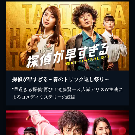
探偵が早すぎる～春のトリック返し祭り～
“早過ぎる探偵”再び！滝藤賢一＆広瀬アリスW主演に
よるコメディミステリーの続編