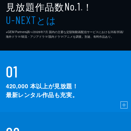
見放題作品数
！
No.1
※
とは
U-NEXT
※GEM Partners調べ/2026年7⽉ 国内の主要な定額制動画配信サービスにおける洋画/邦画/
海外ドラマ/韓流・アジアドラマ/国内ドラマ/アニメを調査。別途、有料作品あり。
01
420,000
本以上が見放題！
最新レンタル作品も充実。