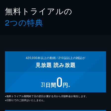
無料トライアルの
2つの特典
420,000
本以上の動画 /
210
誌以上の雑誌が
見放題
読み放題
0
31
日間
円
※
※無料トライアル期間終了日の翌日が属する月から月額料金が発生します。
※日割りでのご請求はいたしません。