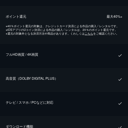
ポイント還元
最⼤40%
※
※
40％ポイント還元の対象は、クレジットカード決済による作品の購入 / レンタルです。
※
iOSアプリのUコイン決済による作品の購入 / レンタルは、20％のポイント還元です。
※
還元の対象外となる決済方法や商品があります。くわしくは
こちら
をご確認ください。
フルHD画質 / 4K画質
⾼⾳質（DOLBY DIGITAL PLUS）
テレビ / スマホ / PCなどに対応
ダウンロード機能