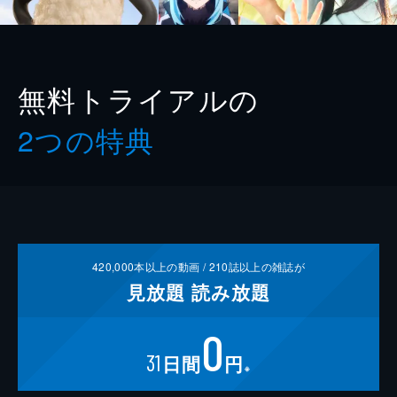
無料トライアルの
2つの特典
420,000
本以上の動画 /
210
誌以上の雑誌が
見放題
読み放題
0
31
日間
円
※