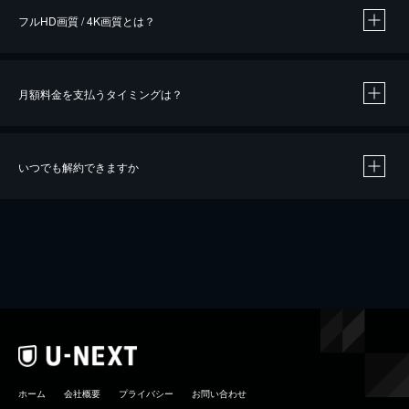
フルHD画質 / 4K画質とは？
月額料金を支払うタイミングは？
※
40％ポイント還元の対象は、クレジットカード決済による作品の購入 / レンタルです。
※
iOSアプリのUコイン決済による作品の購入 / レンタルは、20％のポイント還元です。
※
還元の対象外となる決済方法や商品があります。くわしくは
こちら
をご確認ください。
いつでも解約できますか
こちら
ホーム
会社概要
プライバシー
お問い合わせ