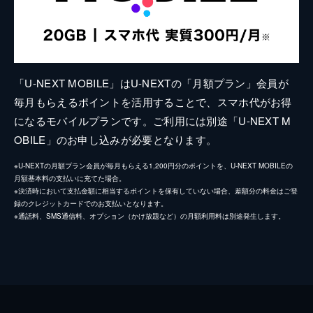
「U-NEXT MOBILE」はU-NEXTの「月額プラン」会員が
毎月もらえるポイントを活用することで、スマホ代がお得
になるモバイルプランです。ご利用には別途「U-NEXT M
OBILE」のお申し込みが必要となります。
※U-NEXTの月額プラン会員が毎月もらえる1,200円分のポイントを、U-NEXT MOBILEの
月額基本料の支払いに充てた場合。
※決済時において支払金額に相当するポイントを保有していない場合、差額分の料金はご登
録のクレジットカードでのお支払いとなります。
※通話料、SMS通信料、オプション（かけ放題など）の月額利用料は別途発生します。