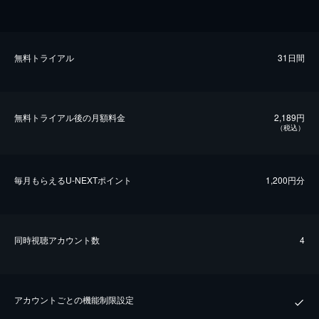
無料トライアル
31日間
無料トライアル後の⽉額料金
2,189円
（税込）
毎⽉もらえるU-NEXTポイント
1,200円分
同時視聴アカウント数
4
アカウントごとの機能制限設定