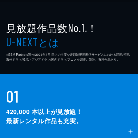
見放題作品数
！
No.1
※
とは
U-NEXT
※GEM Partners調べ/2026年7⽉ 国内の主要な定額制動画配信サービスにおける洋画/邦画/
海外ドラマ/韓流・アジアドラマ/国内ドラマ/アニメを調査。別途、有料作品あり。
01
420,000
本以上が見放題！
最新レンタル作品も充実。