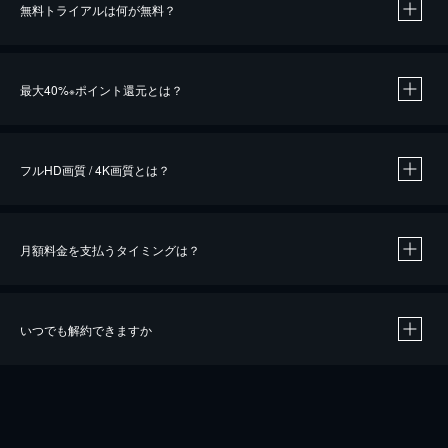
無料トライアルは何が無料？
※
最大40%
ポイント還元とは？
※
※
作品によって必要なポイントが異なります。
フルHD画質 / 4K画質とは？
月額料金を支払うタイミングは？
※
40％ポイント還元の対象は、クレジットカード決済による作品の購入 / レンタルです。
※
iOSアプリのUコイン決済による作品の購入 / レンタルは、20％のポイント還元です。
※
還元の対象外となる決済方法や商品があります。くわしくは
こちら
をご確認ください。
いつでも解約できますか