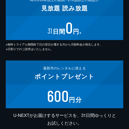
見放題
読み放題
0
31
日間
円
※
※無料トライアル期間終了日の翌日が属する月から月額料金が発生します。
※日割りでのご請求はいたしません。
最新作の
レンタルに使える
ポイント
プレゼント
600
円分
U-NEXTがお届けするサービスを、31日間ゆっくりと
お試しください。