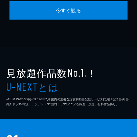
今すぐ観る
見放題作品数
！
No.1
※
とは
U-NEXT
※GEM Partners調べ/2026年7⽉ 国内の主要な定額制動画配信サービスにおける洋画/邦画/
海外ドラマ/韓流・アジアドラマ/国内ドラマ/アニメを調査。別途、有料作品あり。