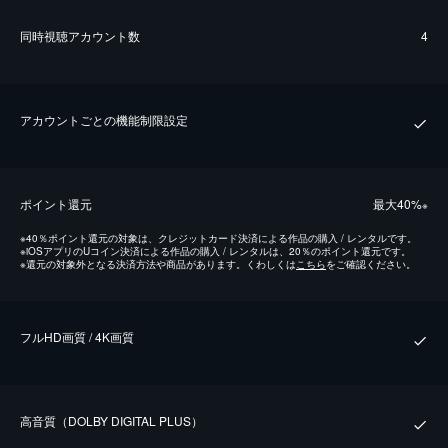
同時視聴アカウント数
4
アカウントごとの機能制限設定
ポイント還元
最⼤40%
※
※
40％ポイント還元の対象は、クレジットカード決済による作品の購入 / レンタルです。
※
iOSアプリのUコイン決済による作品の購入 / レンタルは、20％のポイント還元です。
※
還元の対象外となる決済方法や商品があります。くわしくは
こちら
をご確認ください。
フルHD画質 / 4K画質
⾼⾳質（DOLBY DIGITAL PLUS）