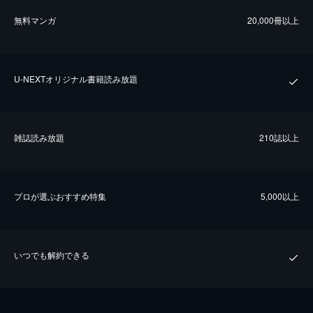
無料マンガ
20,000冊以上
U-NEXTオリジナル書籍読み放題
雑誌読み放題
210誌以上
プロが選ぶおすすめ特集
5,000以上
いつでも解約できる