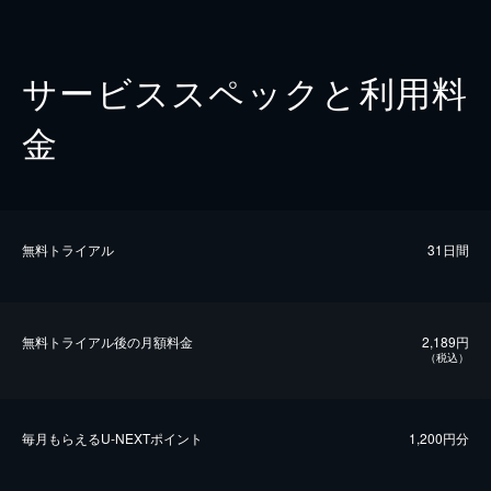
サービススペックと利用料
金
無料トライアル
31日間
無料トライアル後の⽉額料金
2,189円
（税込）
毎⽉もらえるU-NEXTポイント
1,200円分