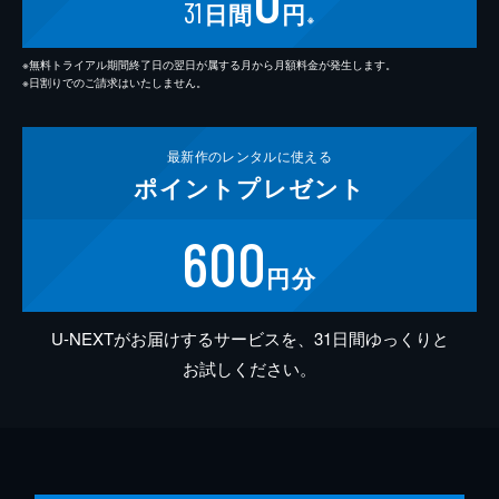
31
日間
円
※
※無料トライアル期間終了日の翌日が属する月から月額料金が発生します。
※日割りでのご請求はいたしません。
最新作の
レンタルに使える
ポイント
プレゼント
600
円分
U-NEXTがお届けするサービスを、31日間ゆっくりと
お試しください。