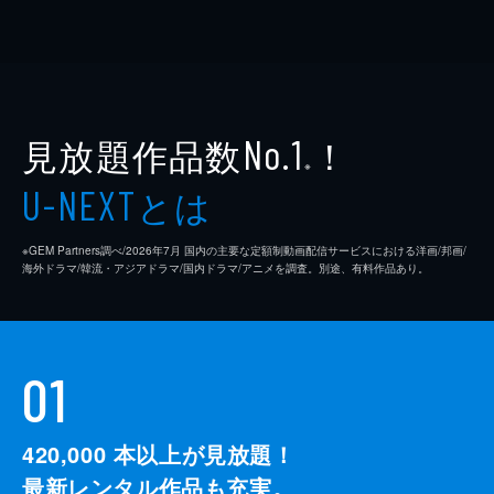
見放題作品数
！
No.1
※
とは
U-NEXT
※GEM Partners調べ/2026年7⽉ 国内の主要な定額制動画配信サービスにおける洋画/邦画/
海外ドラマ/韓流・アジアドラマ/国内ドラマ/アニメを調査。別途、有料作品あり。
01
420,000
本以上が見放題！
最新レンタル作品も充実。