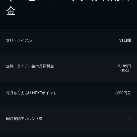
金
無料トライアル
31日間
無料トライアル後の⽉額料金
2,189円
（税込）
毎⽉もらえるU-NEXTポイント
1,200円分
同時視聴アカウント数
4