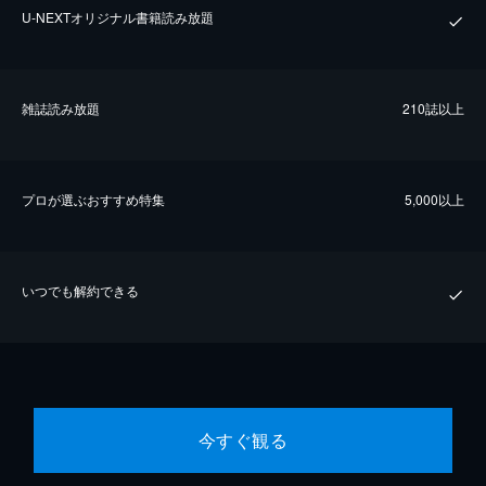
U-NEXTオリジナル書籍読み放題
雑誌読み放題
210誌以上
プロが選ぶおすすめ特集
5,000以上
いつでも解約できる
今すぐ観る