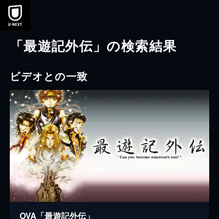
本文へスキップ
「最遊記外伝」の検索結果
ビデオとの一致
OVA「最遊記外伝」