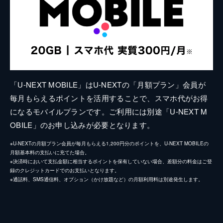
「U-NEXT MOBILE」はU-NEXTの「月額プラン」会員が
毎月もらえるポイントを活用することで、スマホ代がお得
になるモバイルプランです。ご利用には別途「U-NEXT M
OBILE」のお申し込みが必要となります。
※U-NEXTの月額プラン会員が毎月もらえる1,200円分のポイントを、U-NEXT MOBILEの
月額基本料の支払いに充てた場合。
※決済時において支払金額に相当するポイントを保有していない場合、差額分の料金はご登
録のクレジットカードでのお支払いとなります。
※通話料、SMS通信料、オプション（かけ放題など）の月額利用料は別途発生します。