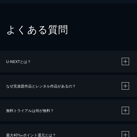
よくある質問
U-NEXTとは？
なぜ見放題作品とレンタル作品があるの？
無料トライアルは何が無料？
※
最大40%
ポイント還元とは？
※