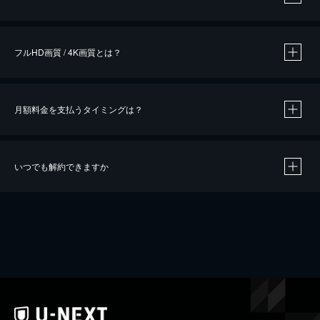
※
作品によって必要なポイントが異なります。
フルHD画質 / 4K画質とは？
月額料金を支払うタイミングは？
※
40％ポイント還元の対象は、クレジットカード決済による作品の購入 / レンタルです。
※
iOSアプリのUコイン決済による作品の購入 / レンタルは、20％のポイント還元です。
※
還元の対象外となる決済方法や商品があります。くわしくは
こちら
をご確認ください。
いつでも解約できますか
こちら