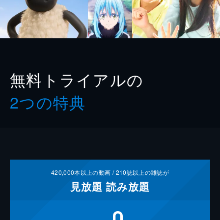
無料トライアルの
2つの特典
420,000
本以上の動画 /
210
誌以上の雑誌が
見放題
読み放題
0