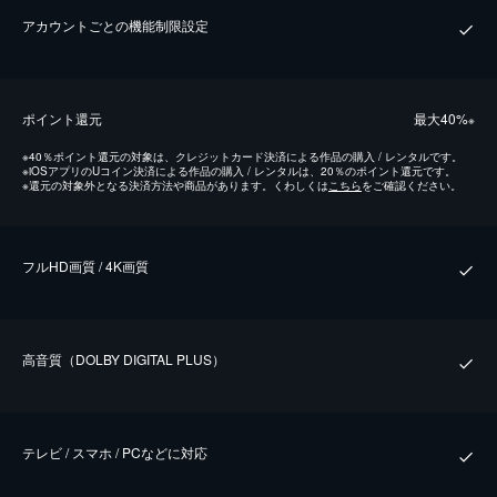
アカウントごとの機能制限設定
ポイント還元
最⼤40%
※
※
40％ポイント還元の対象は、クレジットカード決済による作品の購入 / レンタルです。
※
iOSアプリのUコイン決済による作品の購入 / レンタルは、20％のポイント還元です。
※
還元の対象外となる決済方法や商品があります。くわしくは
こちら
をご確認ください。
フルHD画質 / 4K画質
⾼⾳質（DOLBY DIGITAL PLUS）
テレビ / スマホ / PCなどに対応