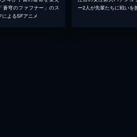
「蒼穹のファフナー」のス
ー2人が先輩たちに戦いを
フによるSFアニメ