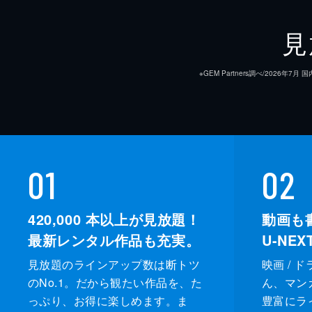
見
※GEM Partners調べ/20
01
02
420,000
本以上が見放題！
動画も
最新レンタル作品も充実。
U-NE
見放題のラインアップ数は断トツ
映画 / 
のNo.1。だから観たい作品を、た
ん、マンガ 
っぷり、お得に楽しめます。ま
豊富にラ