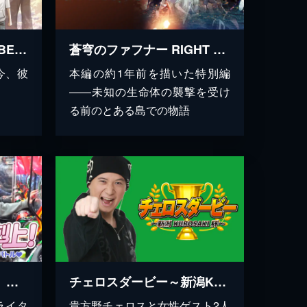
蒼穹のファフナー THE BEYOND（TV Edition）
蒼穹のファフナー RIGHT OF LEFT
今、彼
本編の約1年前を描いた特別編
――未知の生命体の襲撃を受け
る前のとある島での物語
【特番】狙え！下剋上！ 新人VS先輩出玉バトル！
チェロスダービー～新潟KUROSAKI杯～
ライタ
貴方野チェロスと女性ゲスト2人