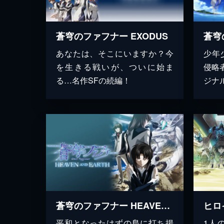
蒼穹のファフナー EXODUS
蒼穹
あなたは、そこにいますか？今
少年
を生きる戦いが、ついに始ま
侵略
る…名作SFの続編！
ジナ
蒼穹のファフナー HEAVEN AND EARTH
ヒロ
平和となったはずの島に打ち揚
1人