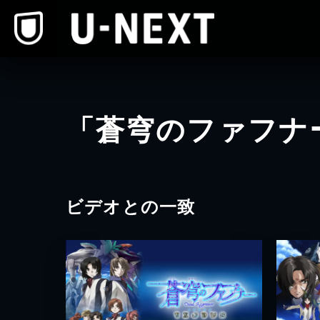
本文へスキップ
「蒼穹のファフナ
ビデオとの一致