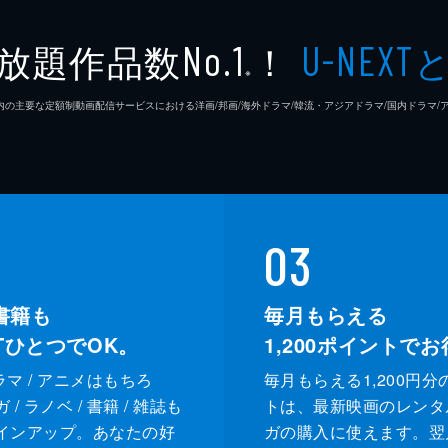
放題作品数
！
No.1
U-NEXT
※
26年7⽉ 国内の主要な定額制動画配信サービスにおける洋画/邦画/海外ドラマ/韓流・アジアドラマ/国内ドラ
03
書籍も
毎月もらえる
XTひとつでOK。
1,200
ポイントでお
ドラマ / アニメはもちろ
毎月もらえる1,200円分
/ ラノベ / 書籍 / 雑誌も
トは、最新映画のレンタ
インアップ。あなたの好
ガの購入に使えます。翌