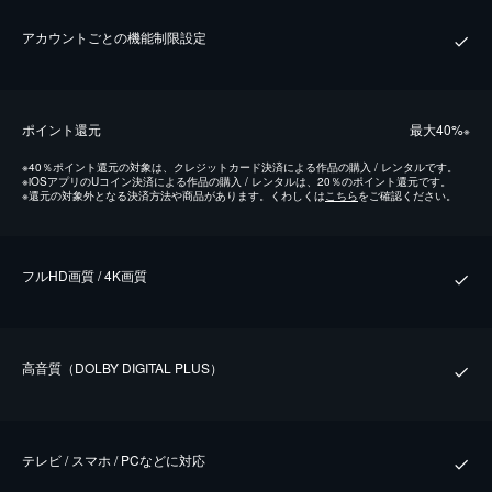
アカウントごとの機能制限設定
ポイント還元
最⼤40%
※
※
40％ポイント還元の対象は、クレジットカード決済による作品の購入 / レンタルです。
※
iOSアプリのUコイン決済による作品の購入 / レンタルは、20％のポイント還元です。
※
還元の対象外となる決済方法や商品があります。くわしくは
こちら
をご確認ください。
フルHD画質 / 4K画質
⾼⾳質（DOLBY DIGITAL PLUS）
テレビ / スマホ / PCなどに対応