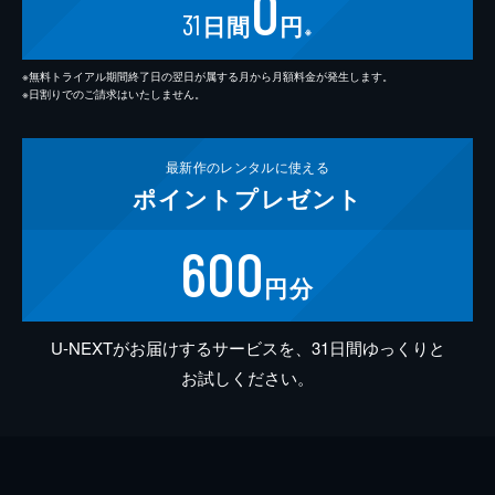
0
31
日間
円
※
※無料トライアル期間終了日の翌日が属する月から月額料金が発生します。
※日割りでのご請求はいたしません。
最新作の
レンタルに使える
ポイント
プレゼント
600
円分
U-NEXTがお届けするサービスを、31日間ゆっくりと
お試しください。