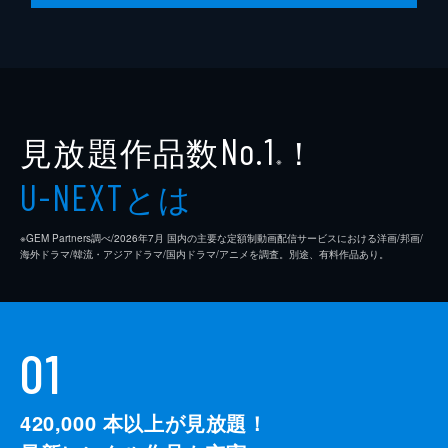
見放題作品数
！
No.1
※
とは
U-NEXT
※GEM Partners調べ/2026年7⽉ 国内の主要な定額制動画配信サービスにおける洋画/邦画/
海外ドラマ/韓流・アジアドラマ/国内ドラマ/アニメを調査。別途、有料作品あり。
01
420,000
本以上が見放題！