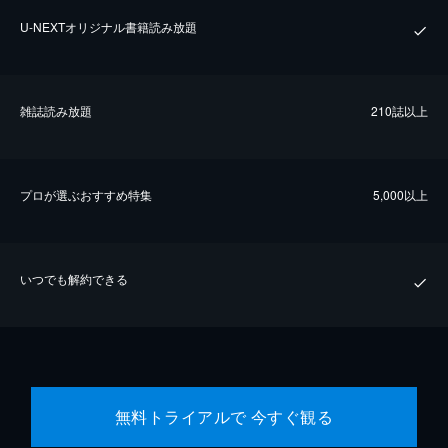
U-NEXTオリジナル書籍読み放題
雑誌読み放題
210誌以上
プロが選ぶおすすめ特集
5,000以上
いつでも解約できる
無料トライアルで 今すぐ観る