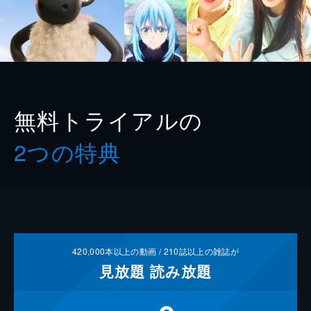
無料トライアルの
2つの特典
420,000
本以上の動画 /
210
誌以上の雑誌が
見放題
読み放題