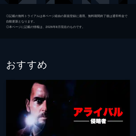
モリーン・ロビンソン
ミミ・ロジャース
◎記載の無料トライアルは本ページ経由の新規登録に適用。無料期間終了後は通常料金で
自動更新となります。
ジュディ・ロビンソン
ヘザー・グレアム
◎本ページに記載の情報は、2026年8月現在のものです。
ペニー・ロビンソン
レイシー・シャベール
ウィル・ロビンソン
ジャック・ジョンソン
ダン・ウェスト少佐
マット・ルブラン
おすすめ
ウィル・ロビンソン
ジャレッド・ハリス
エドワード・フォックス
ジューン・ロックハート
監督
スティーヴン・ホプキンス
脚本
アキヴァ・ゴールズマン
音楽
ブルース・ブロートン