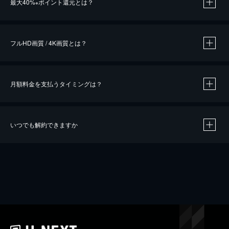
最大40%
ポイント還元とは？
※
※
作品によって必要なポイントが異なります。
フルHD画質 / 4K画質とは？
月額料金を支払うタイミングは？
※
40％ポイント還元の対象は、クレジットカード決済による作品の購入 / レンタルです。
※
iOSアプリのUコイン決済による作品の購入 / レンタルは、20％のポイント還元です。
※
還元の対象外となる決済方法や商品があります。くわしくは
こちら
をご確認ください。
いつでも解約できますか
こちら