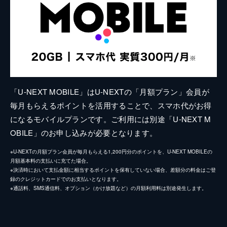
「U-NEXT MOBILE」はU-NEXTの「月額プラン」会員が
毎月もらえるポイントを活用することで、スマホ代がお得
になるモバイルプランです。ご利用には別途「U-NEXT M
OBILE」のお申し込みが必要となります。
※U-NEXTの月額プラン会員が毎月もらえる1,200円分のポイントを、U-NEXT MOBILEの
月額基本料の支払いに充てた場合。
※決済時において支払金額に相当するポイントを保有していない場合、差額分の料金はご登
録のクレジットカードでのお支払いとなります。
※通話料、SMS通信料、オプション（かけ放題など）の月額利用料は別途発生します。