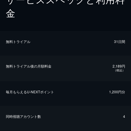
金
無料トライアル
31日間
無料トライアル後の⽉額料金
2,189円
（税込）
毎⽉もらえるU-NEXTポイント
1,200円分
同時視聴アカウント数
4