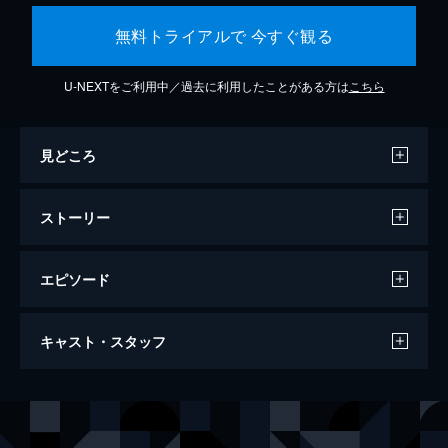
無料トライアルで 今すぐ観る
U-NEXTをご利用中／過去に利用したことがある方は
こちら
見どころ
ストーリー
エピソード
ロスト・イン・スペース
キャスト・スタッフ
130分
出演
ジョン・ロビンソン
ウィリアム・ハート
ドクター・スミス
ゲイリー・オールドマン