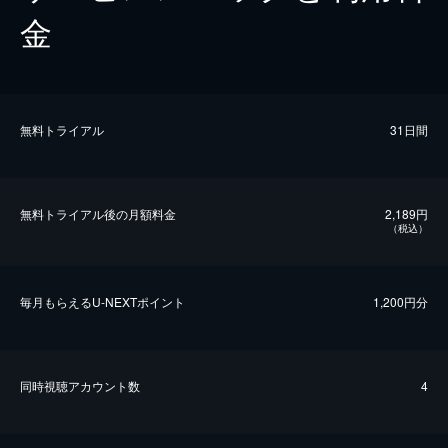
金
無料トライアル
31日間
無料トライアル後の⽉額料金
2,189円
（税込）
毎⽉もらえるU-NEXTポイント
1,200円分
同時視聴アカウント数
4