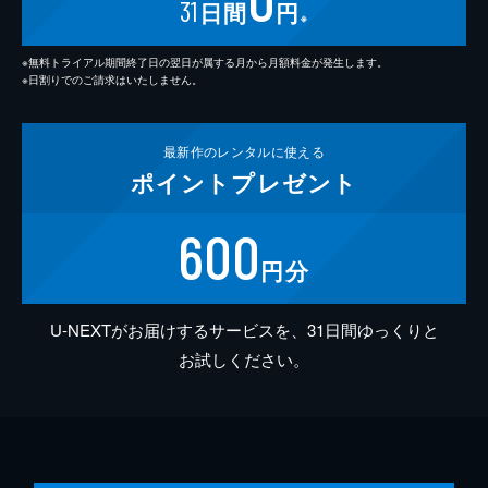
31
日間
円
※
※無料トライアル期間終了日の翌日が属する月から月額料金が発生します。
※日割りでのご請求はいたしません。
最新作の
レンタルに使える
ポイント
プレゼント
600
円分
U-NEXTがお届けするサービスを、31日間ゆっくりと
お試しください。