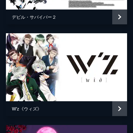
デビル・サバイバー２
W'z《ウィズ》