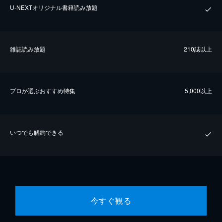
U-NEXTオリジナル書籍読み放題
雑誌読み放題
210誌以上
プロが選ぶおすすめ特集
5,000以上
いつでも解約できる
今すぐ観る