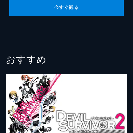
「jungle」の「秘密基地」に新幹部として迎
今すぐ観る
えられた伏見。一方、「jungle」の勢力に取
り込まれた総理により、宗像と「セプター
4」は動きを封じられる。そんな折、シロの
研究が完成する。
24分
おすすめ