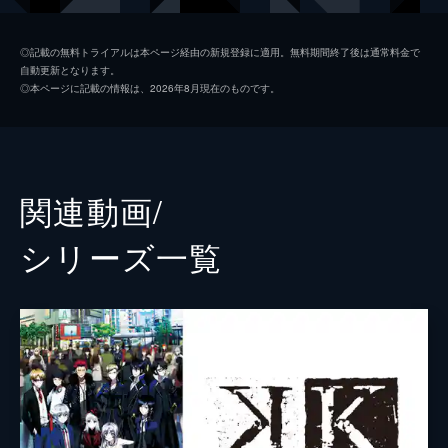
を翻弄し、「吠舞羅」を刺激する。
24分
ネコ
小松未可子
#02 Kindness
◎記載の無料トライアルは本ページ経由の新規登録に適用。無料期間終了後は通常料金で
自動更新となります。
「セプター4」の屯所に招かれたクロは、
櫛名アンナ
堀江由衣
◎本ページに記載の情報は、2026年8月現在のものです。
「青の王」宗像礼司から1つの提案を受け
宗像礼司
杉田智和
る。その頃、ネコの姿は「吠舞羅」の本拠
「バーHOMRA」にあった。一方、宗像の不
比水流
興津和幸
調を案じる淡島は1人の男の下を訪れる。
24分
草薙出雲
櫻井孝宏
関連動画/
#03 Kismet
八田美咲
福山潤
「緑の王」比水流から「jungle」最強のクラ
シリーズ⼀覧
ンズマンである「jランカー」御芍神紫と五
鎌本力夫
中村悠一
條スクナに、学園島を襲撃するよう指示が与
えられた。紫はクロを狙い、スクナは八田美
淡島世理
沢城みゆき
咲と伏見猿比古を同時に相手取る。
伏見猿比古
宮野真守
24分
#04 Knot
御芍神紫
森田成一
ついに帰ってきた伊佐那社。「白銀の王」を
舞台に引き戻す目的を達成した紫とスクナは
平坂道反
名塚佳織
学園島から引き上げる。「jungle」の策略に