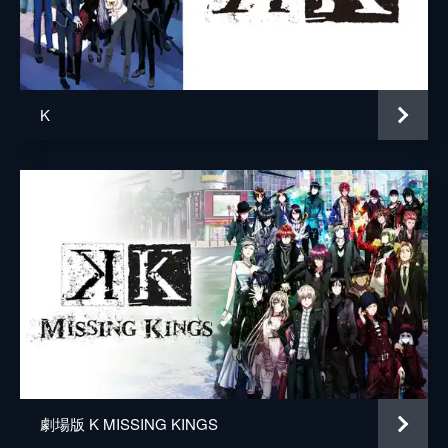
コトサカ
下野紘
乗せられる形で帰還したシロだったが、ただ
戻ってきたわけではなかった。
周防尊
津田健次郎
24分
十束多々良
梶裕貴
#05 Ken
シロの提案により結ばれた「赤」「青」「白
K
國常路大覚
飯塚昭三
銀」3つのクランによる「ちゃぶ台同盟」は
上手く回りつつあった。しかしその一方、國
雪染菊理
佐藤聡美
常路に代わり種々の権限を我が物とする宗像
が不調の兆しを見せていた。
五條スクナ
釘宮理恵
24分
磐舟天鶏
大塚芳忠
#06 Keeper
シロとの対立が明確になり、「緑の王」比水
監督
鈴木信吾
流は石盤の奪取を決定した。来るべき日に備
キャラクターデザイン
鈴木信吾
え、シロは同盟関係にある「セプター4」と
「吠舞羅」一同へ比水の過去と目的を語って
原作
GoRA
いく。そして、緑の侵攻が始まる。
24分
GoHands
#07 Kickdown
劇場版 K MISSING KINGS
音楽
遠藤幹雄
「緑の王」比水流の御柱タワーへの突入によ