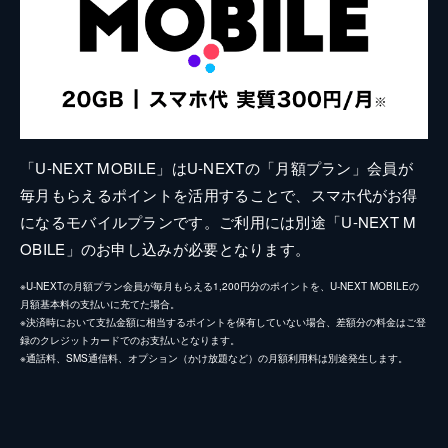
「U-NEXT MOBILE」はU-NEXTの「月額プラン」会員が
毎月もらえるポイントを活用することで、スマホ代がお得
になるモバイルプランです。ご利用には別途「U-NEXT M
OBILE」のお申し込みが必要となります。
※U-NEXTの月額プラン会員が毎月もらえる1,200円分のポイントを、U-NEXT MOBILEの
月額基本料の支払いに充てた場合。
※決済時において支払金額に相当するポイントを保有していない場合、差額分の料金はご登
録のクレジットカードでのお支払いとなります。
※通話料、SMS通信料、オプション（かけ放題など）の月額利用料は別途発生します。