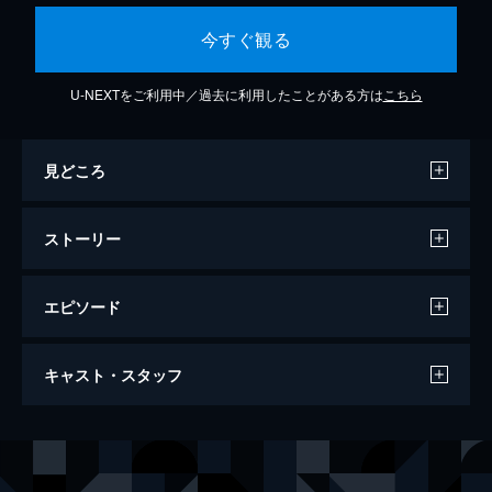
今すぐ観る
U-NEXTをご利用中／過去に利用したことがある方は
こちら
見どころ
ストーリー
エピソード
#01 Knave
キャスト・スタッフ
4人の「王」が衝突した学園島事件から1年。
「白銀の王」伊佐那社がいまだ行方をくらま
す中、緑のクラン「jungle」の活動は活発化
声の出演
伊佐那社
浪川大輔
していた。そしてその動きは「セプター4」
夜刀神狗朗
小野大輔