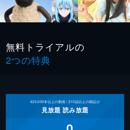
無料トライアルの
2つの特典
420,000
本以上の動画 /
210
誌以上の雑誌が
見放題
読み放題
0