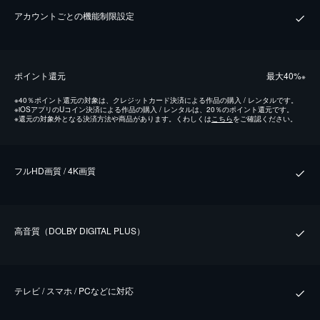
アカウントごとの機能制限設定
ポイント還元
最⼤40%
※
※
40％ポイント還元の対象は、クレジットカード決済による作品の購入 / レンタルです。
※
iOSアプリのUコイン決済による作品の購入 / レンタルは、20％のポイント還元です。
※
還元の対象外となる決済方法や商品があります。くわしくは
こちら
をご確認ください。
フルHD画質 / 4K画質
⾼⾳質（DOLBY DIGITAL PLUS）
テレビ / スマホ / PCなどに対応