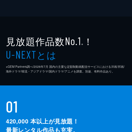
見放題作品数
！
No.1
※
とは
U-NEXT
※GEM Partners調べ/2026年7⽉ 国内の主要な定額制動画配信サービスにおける洋画/邦画/
海外ドラマ/韓流・アジアドラマ/国内ドラマ/アニメを調査。別途、有料作品あり。
01
420,000
本以上が見放題！
最新レンタル作品も充実。