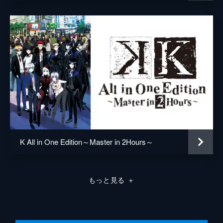
って、役目を終えた御芍神紫と五條スクナは
総作画監督
古田誠
撤退する。凄まじい異能を解放してタワーを
上る比水。想定以上の力を発揮する比水を止
アニメーション制作
GoHands
めるため、3人の「王」が立ち向かう。
24分
#08 Kaput
「迦具都事件」により挫折し変節した「灰色
の王」鳳聖悟こと、磐舟天鶏。救済者として
の理想を捨て、「緑の王」比水流の危険な計
画に荷担する彼に宗像は詰め寄るが、磐舟は
そんな宗像を「青い」と笑う。
24分
#09 Kid's room
K All in One Edition～Master in 2Hours～
クリスマスの戦いから1カ月後。活性化し
た“石盤”により突発的に力を与えられた一般
人たちが、異能を暴走させる事件が多発して
もっと見る
＋
いた。「jungle」は次のステップとして存在
を公にしつつあった。
24分
#10 Keystone