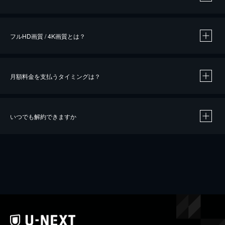
※
作品によって必要なポイントが異なります。
フルHD画質 / 4K画質とは？
月額料金を支払うタイミングは？
※
40％ポイント還元の対象は、クレジットカード決済による作品の購入 / レンタルです。
※
iOSアプリのUコイン決済による作品の購入 / レンタルは、20％のポイント還元です。
※
還元の対象外となる決済方法や商品があります。くわしくは
こちら
をご確認ください。
いつでも解約できますか
こちら