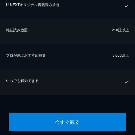
U-NEXTオリジナル書籍読み放題
雑誌読み放題
210誌以上
プロが選ぶおすすめ特集
5,000以上
いつでも解約できる
今すぐ観る