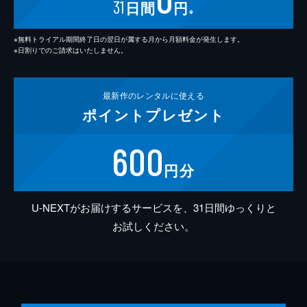
31
日間
円
※
※無料トライアル期間終了日の翌日が属する月から月額料金が発生します。
※日割りでのご請求はいたしません。
最新作の
レンタルに使える
ポイント
プレゼント
600
円分
U-NEXTがお届けするサービスを、31日間ゆっくりと
お試しください。