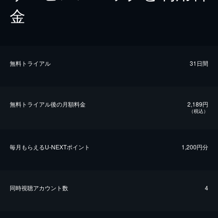
金
無料トライアル
31日間
無料トライアル後の⽉額料金
2,189円
（税込）
毎⽉もらえるU-NEXTポイント
1,200円分
同時視聴アカウント数
4