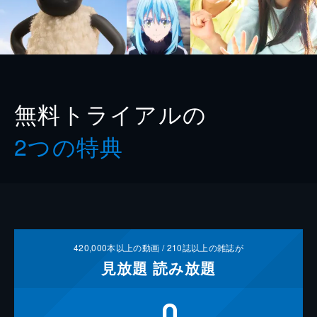
無料トライアルの
2つの特典
420,000
本以上の動画 /
210
誌以上の雑誌が
見放題
読み放題
0