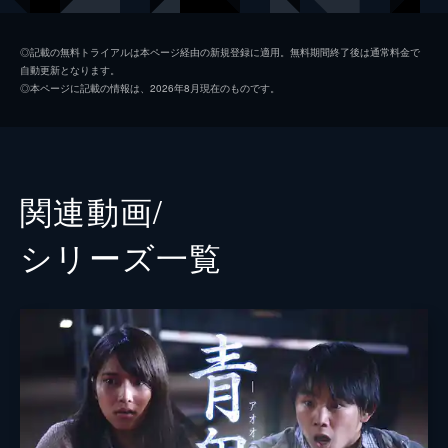
村上章一郎
水島大宙
◎記載の無料トライアルは本ページ経由の新規登録に適用。無料期間終了後は通常料金で
自動更新となります。
皆月花梨
佐倉綾音
◎本ページに記載の情報は、2026年8月現在のものです。
小中翔
森嶋秀太
立花文彦
野島健児
波多野美冬
日笠陽子
関連動画/
藤本薫
東地宏樹
シリーズ⼀覧
監督
濱村敏郎
脚本
我孫子武丸
原作
noprops
音楽
柳田しゆ
アニメーション制作
スタジオディーン