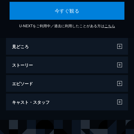
今すぐ観る
U-NEXTをご利用中／過去に利用したことがある方は
こちら
見どころ
ストーリー
エピソード
青鬼 THE ANIMATION
キャスト・スタッフ
60分
声の出演
真鍋晃司
逢坂良太
高城淳子
喜多村英梨