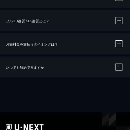
※
作品によって必要なポイントが異なります。
フルHD画質 / 4K画質とは？
月額料金を支払うタイミングは？
※
40％ポイント還元の対象は、クレジットカード決済による作品の購入 / レンタルです。
※
iOSアプリのUコイン決済による作品の購入 / レンタルは、20％のポイント還元です。
※
還元の対象外となる決済方法や商品があります。くわしくは
こちら
をご確認ください。
いつでも解約できますか
こちら