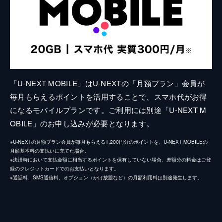
「U-NEXT MOBILE」はU-NEXTの「月額プラン」会員が
毎月もらえるポイントを活用することで、スマホ代がお得
になるモバイルプランです。ご利用には別途「U-NEXT M
OBILE」のお申し込みが必要となります。
※U-NEXTの月額プラン会員が毎月もらえる1,200円分のポイントを、U-NEXT MOBILEの
月額基本料の支払いに充てた場合。
※決済時において支払金額に相当するポイントを保有していない場合、差額分の料金はご登
録のクレジットカードでのお支払いとなります。
※通話料、SMS通信料、オプション（かけ放題など）の月額利用料は別途発生します。