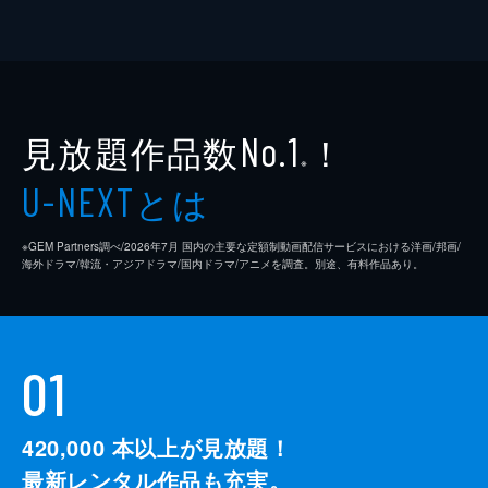
見放題作品数
！
No.1
※
とは
U-NEXT
※GEM Partners調べ/2026年7⽉ 国内の主要な定額制動画配信サービスにおける洋画/邦画/
海外ドラマ/韓流・アジアドラマ/国内ドラマ/アニメを調査。別途、有料作品あり。
01
420,000
本以上が見放題！
最新レンタル作品も充実。