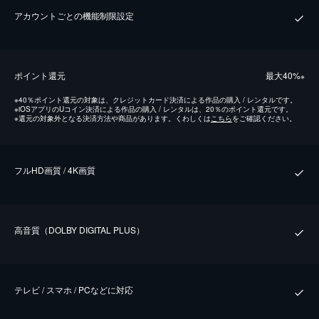
アカウントごとの機能制限設定
ポイント還元
最⼤40%
※
※
40％ポイント還元の対象は、クレジットカード決済による作品の購入 / レンタルです。
※
iOSアプリのUコイン決済による作品の購入 / レンタルは、20％のポイント還元です。
※
還元の対象外となる決済方法や商品があります。くわしくは
こちら
をご確認ください。
フルHD画質 / 4K画質
⾼⾳質（DOLBY DIGITAL PLUS）
テレビ / スマホ / PCなどに対応