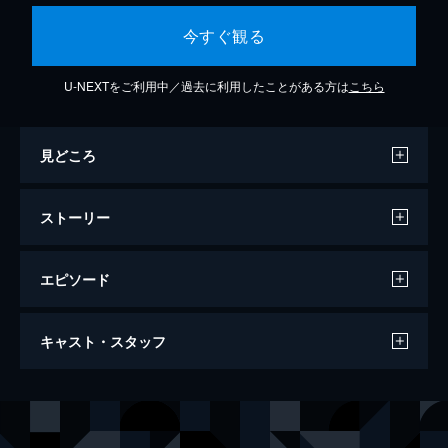
今すぐ観る
U-NEXTをご利用中／過去に利用したことがある方は
こちら
見どころ
ストーリー
エピソード
第1話
キャスト・スタッフ
むすび家政婦紹介所の“伝説の”家政夫・三田
園薫――消息不明になったと噂されてい
た“彼女”は、実はロケットの発射現場
出演
三田園薫
松岡昌宏
に…！？
五味麻琴
剛力彩芽
48分