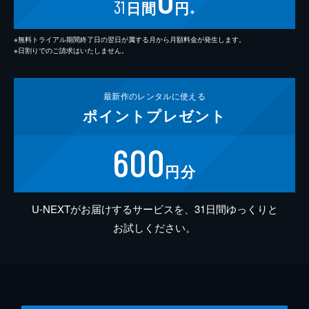
31
日間
円
※
※無料トライアル期間終了日の翌日が属する月から月額料金が発生します。
※日割りでのご請求はいたしません。
最新作の
レンタルに使える
ポイント
プレゼント
600
円分
U-NEXTがお届けするサービスを、31日間ゆっくりと
お試しください。