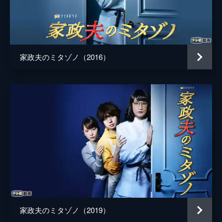
かし到着早々、秘書の沢口真奈美から、美子
が昨晩亡くなったことを聞かされる。
48分
第5話
有名デザイナー・森品千恵子の家に派遣され
家政夫のミタゾノ（2016）
た三田園と麻琴。しかし、三田園たちを出迎
えた女性はどこか落ち着かない様子で、2人
に帰るよう命じる。するとそこへ、広告代理
店の岡見という男性が現れ…。
48分
第6話
恋愛成就率99.9％の占い師・望月ルナの依頼
で自宅を訪れた三田園と麻琴。するとそこ
で、ルナが女性客に「ここを出た後、大きな
災いに襲われるが、それが奇跡の出会いをも
たらす」と予言しているのを目にする。
48分
第7話
家政夫のミタゾノ（2019）
三田園と麻琴が派遣された、1日2組限定一見