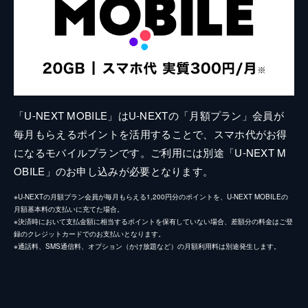
「U-NEXT MOBILE」はU-NEXTの「月額プラン」会員が
毎月もらえるポイントを活用することで、スマホ代がお得
になるモバイルプランです。ご利用には別途「U-NEXT M
OBILE」のお申し込みが必要となります。
※U-NEXTの月額プラン会員が毎月もらえる1,200円分のポイントを、U-NEXT MOBILEの
月額基本料の支払いに充てた場合。
※決済時において支払金額に相当するポイントを保有していない場合、差額分の料金はご登
録のクレジットカードでのお支払いとなります。
※通話料、SMS通信料、オプション（かけ放題など）の月額利用料は別途発生します。