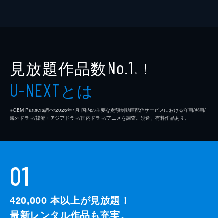
見放題作品数
！
No.1
※
とは
U-NEXT
※GEM Partners調べ/2026年7⽉ 国内の主要な定額制動画配信サービスにおける洋画/邦画/
海外ドラマ/韓流・アジアドラマ/国内ドラマ/アニメを調査。別途、有料作品あり。
01
420,000
本以上が見放題！
最新レンタル作品も充実。