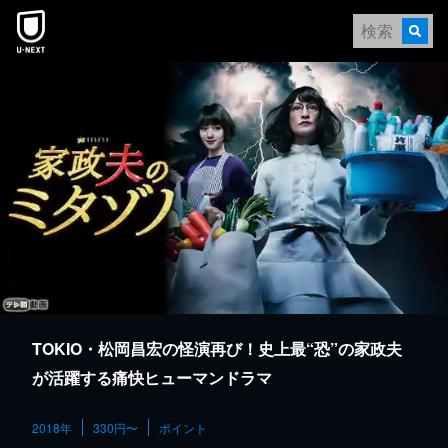
本文へスキップ
TOKIO・松岡昌宏の怪演再び！史上最“恐”の家政夫
が活躍する痛快ヒューマンドラマ
2018年
330円〜
ポイント