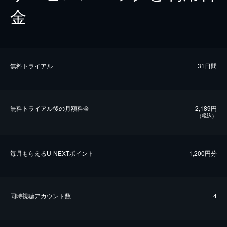
金
無料トライアル
31日間
無料トライアル後の⽉額料金
2,189円
（税込）
毎⽉もらえるU-NEXTポイント
1,200円分
同時視聴アカウント数
4