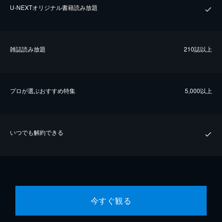
U-NEXTオリジナル書籍読み放題
雑誌読み放題
210誌以上
プロが選ぶおすすめ特集
5,000以上
いつでも解約できる
今すぐ観る