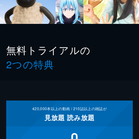
無料トライアルの
2つの特典
420,000
本以上の動画 /
210
誌以上の雑誌が
見放題
読み放題
0