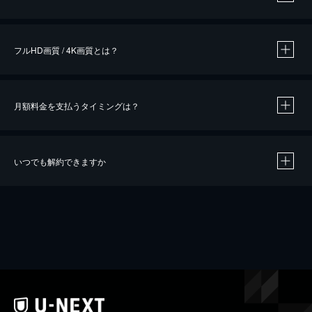
※
作品によって必要なポイントが異なります。
フルHD画質 / 4K画質とは？
月額料金を支払うタイミングは？
※
40％ポイント還元の対象は、クレジットカード決済による作品の購入 / レンタルです。
※
iOSアプリのUコイン決済による作品の購入 / レンタルは、20％のポイント還元です。
※
還元の対象外となる決済方法や商品があります。くわしくは
こちら
をご確認ください。
いつでも解約できますか
こちら