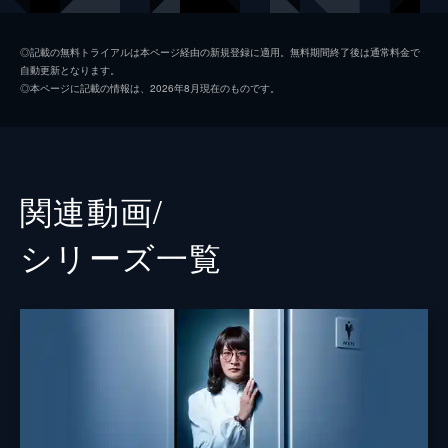
第2話
平野らむ
椿鬼奴
「今度は普通の家庭に」と頼子に頼んだ麻
◎記載の無料トライアルは本ページ経由の新規登録に適用。無料期間終了後は通常料金で
自動更新となります。
琴。三田園と共に派遣先の矢吹家を訪れる
早坂倫子
内藤理沙
◎本ページに記載の情報は、2026年8月現在のものです。
が、家主の矢吹研一がルミという女性を連れ
結頼子
余貴美子
込んでいる状況に遭遇する。不倫をした挙げ
句、言い訳までする研一に麻琴は怒り心頭
監督
七高剛
で…。
48分
片山修
関連動画/
第3話
小松隆志
むすび家政婦紹介所に警官が現れ、麻琴らに
シリーズ⼀覧
「この近辺で不審な人物を見かけなかった
脚本
八津弘幸
か」、と尋ねる。この4年間で連続強盗殺人
事件が発生しており、昨夜同じ手口で4件目
小峯裕之
の事件が起きたようで…。
山岡潤平
48分
第4話
音楽
ワンミュージック
大ヒット商品「もぐもぐソープ」を販売する
美容界のカリスマ・山脇美子からの依頼を受
け、山脇家の屋敷を訪れた三田園と麻琴。し