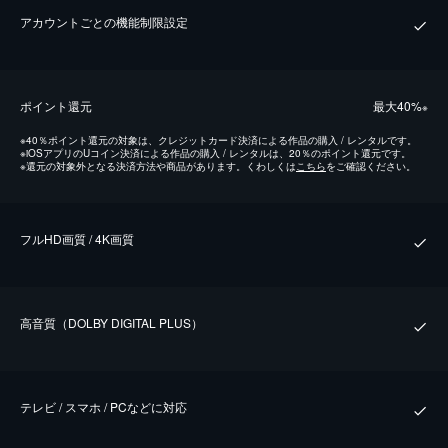
アカウントごとの機能制限設定
ポイント還元
最⼤40%
※
※
40％ポイント還元の対象は、クレジットカード決済による作品の購入 / レンタルです。
※
iOSアプリのUコイン決済による作品の購入 / レンタルは、20％のポイント還元です。
※
還元の対象外となる決済方法や商品があります。くわしくは
こちら
をご確認ください。
フルHD画質 / 4K画質
⾼⾳質（DOLBY DIGITAL PLUS）
テレビ / スマホ / PCなどに対応