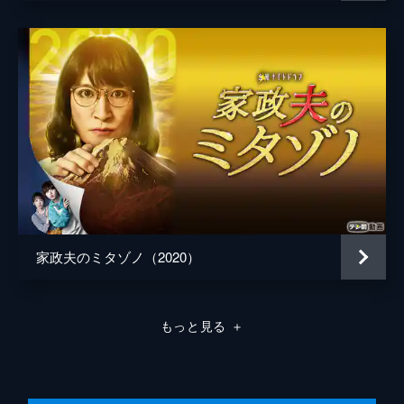
さんお断りの老舗高級旅館のオーナー・恩田
喜一郎が死去。遺言状には、「保有する旅館
の所有権・経営権の一切はメアリー・アニン
ストンに譲る」と書かれており…。
48分
最終話
昔、大金持ちだったことがわかった麻琴の
家。しかもその家庭は、ある家政婦に壊され
ていた。麻琴の家庭を壊したのは三田園だっ
たのではと考える頼子たち。その頃麻琴は、
三田園を家政夫として自宅に招いていた。
48分
家政夫のミタゾノ（2020）
もっと見る
＋