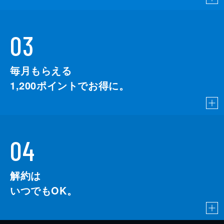
03
毎月もらえる
1,200
ポイントでお得に。
04
解約は
いつでもOK。