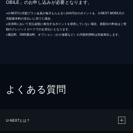
OBILE」のお申し込みが必要となります。
※U-NEXTの月額プラン会員が毎月もらえる1,200円分のポイントを、U-NEXT MOBILEの
月額基本料の支払いに充てた場合。
※決済時において支払金額に相当するポイントを保有していない場合、差額分の料金はご登
録のクレジットカードでのお支払いとなります。
※通話料、SMS通信料、オプション（かけ放題など）の月額利用料は別途発生します。
よくある質問
U-NEXTとは？