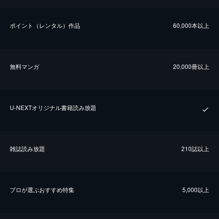
ポイント（レンタル）作品
60,000本以上
無料マンガ
20,000冊以上
U-NEXTオリジナル書籍読み放題
雑誌読み放題
210誌以上
プロが選ぶおすすめ特集
5,000以上