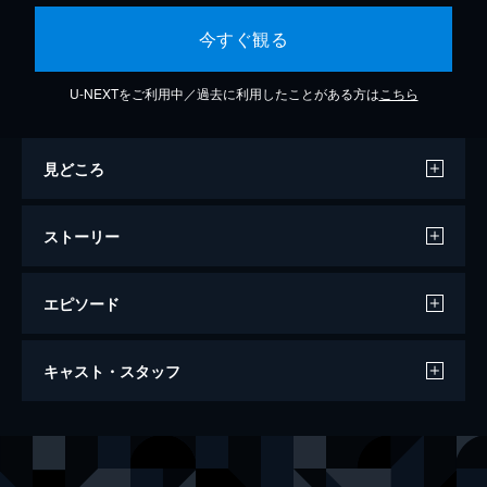
今すぐ観る
U-NEXTをご利用中／過去に利用したことがある方は
こちら
見どころ
ストーリー
エピソード
さんかく窓の外側は夜
キャスト・スタッフ
103分
出演
冷川理人
岡田将生
三角康介
志尊淳