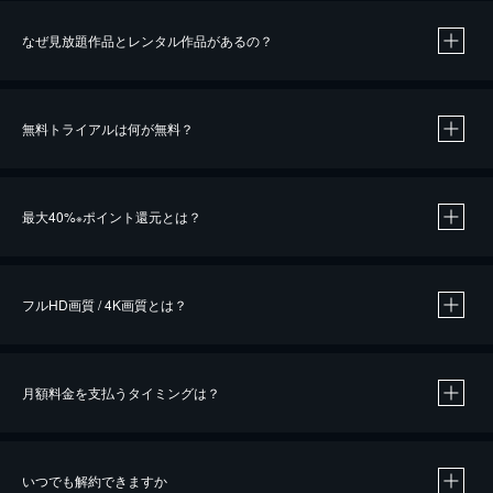
なぜ見放題作品とレンタル作品があるの？
無料トライアルは何が無料？
※
最大40%
ポイント還元とは？
※
※
作品によって必要なポイントが異なります。
フルHD画質 / 4K画質とは？
月額料金を支払うタイミングは？
※
40％ポイント還元の対象は、クレジットカード決済による作品の購入 / レンタルです。
※
iOSアプリのUコイン決済による作品の購入 / レンタルは、20％のポイント還元です。
※
還元の対象外となる決済方法や商品があります。くわしくは
こちら
をご確認ください。
いつでも解約できますか