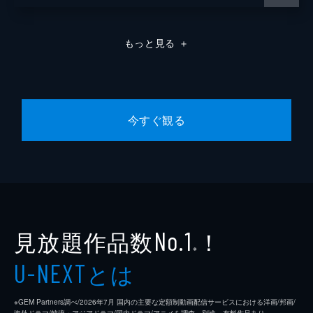
もっと見る
＋
今すぐ観る
見放題作品数
！
No.1
※
とは
U-NEXT
※GEM Partners調べ/2026年7⽉ 国内の主要な定額制動画配信サービスにおける洋画/邦画/
海外ドラマ/韓流・アジアドラマ/国内ドラマ/アニメを調査。別途、有料作品あり。