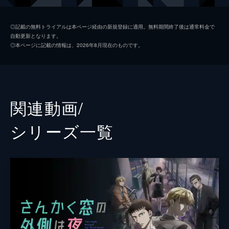
非浦英莉可
平手友梨奈
◎記載の無料トライアルは本ページ経由の新規登録に適用。無料期間終了後は通常料金で
自動更新となります。
非浦松男
マキタスポーツ
◎本ページに記載の情報は、2026年8月現在のものです。
逆木一臣
新納慎也
半澤冴子
桜井ユキ
三角則子
和久井映見
関連動画/
石黒哲哉
筒井道隆
シリーズ⼀覧
半澤日路輝
滝藤賢一
水澤紳吾
松澤匠
内田慈
笠松基生