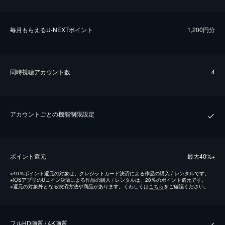
毎⽉もらえるU-NEXTポイント
1,200円分
同時視聴アカウント数
4
アカウントごとの機能制限設定
ポイント還元
最⼤40%
※
※
40％ポイント還元の対象は、クレジットカード決済による作品の購入 / レンタルです。
※
iOSアプリのUコイン決済による作品の購入 / レンタルは、20％のポイント還元です。
※
還元の対象外となる決済方法や商品があります。くわしくは
こちら
をご確認ください。
フルHD画質 / 4K画質