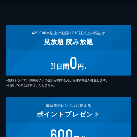
420,000
本以上の動画 /
210
誌以上の雑誌が
見放題
読み放題
0
31
日間
円
※
※無料トライアル期間終了日の翌日が属する月から月額料金が発生します。
※日割りでのご請求はいたしません。
最新作の
レンタルに使える
ポイント
プレゼント
600