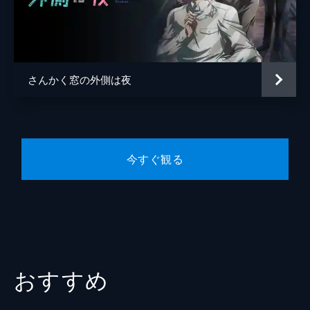
西間木冠
田河也実
中込佐知子
さんかく窓の外側は夜
内田淳子
北川景子
監督
森ガキ侑大
今すぐ観る
脚本
相沢友子
原作
ヤマシタトモコ
音楽
山口由馬
製作
渡辺ミキ
大角正
おすすめ