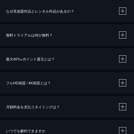
なぜ見放題作品とレンタル作品があるの？
無料トライアルは何が無料？
※
最大40%
ポイント還元とは？
※
※
作品によって必要なポイントが異なります。
フルHD画質 / 4K画質とは？
月額料金を支払うタイミングは？
※
40％ポイント還元の対象は、クレジットカード決済による作品の購入 / レンタルです。
※
iOSアプリのUコイン決済による作品の購入 / レンタルは、20％のポイント還元です。
※
還元の対象外となる決済方法や商品があります。くわしくは
こちら
をご確認ください。
いつでも解約できますか