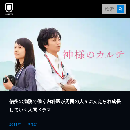
本文へスキップ
信州の病院で働く内科医が周囲の人々に支えられ成長
していく人間ドラマ
2011年
見放題