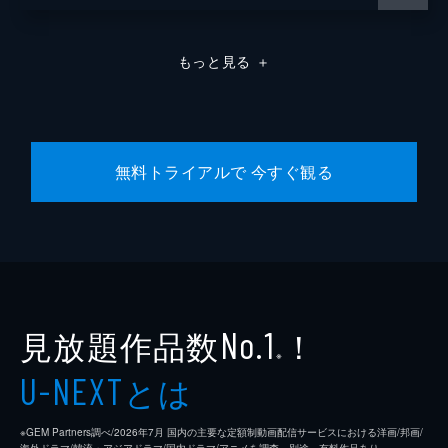
もっと見る
＋
無料トライアルで 今すぐ観る
見放題作品数
！
No.1
※
とは
U-NEXT
※GEM Partners調べ/2026年7⽉ 国内の主要な定額制動画配信サービスにおける洋画/邦画/
海外ドラマ/韓流・アジアドラマ/国内ドラマ/アニメを調査。別途、有料作品あり。