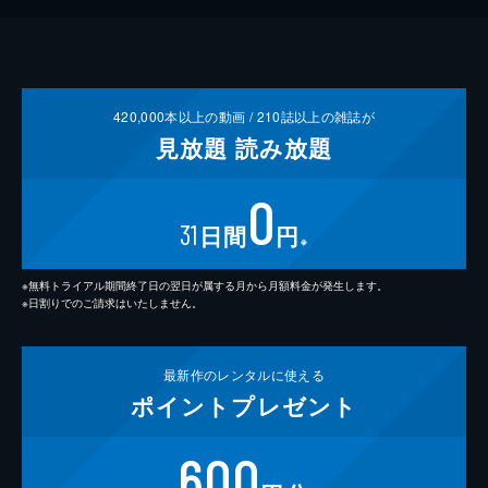
420,000
本以上の動画 /
210
誌以上の雑誌が
見放題
読み放題
0
31
日間
円
※
※無料トライアル期間終了日の翌日が属する月から月額料金が発生します。
※日割りでのご請求はいたしません。
最新作の
レンタルに使える
ポイント
プレゼント
600