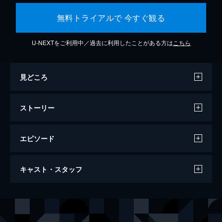
無料トライアルで 今すぐ観る
U-NEXTをご利用中／過去に利用したことがある方は
こちら
見どころ
ストーリー
エピソード
神様のカルテ
キャスト・スタッフ
129分
出演
栗原一止
櫻井翔
栗原榛名
宮崎あおい