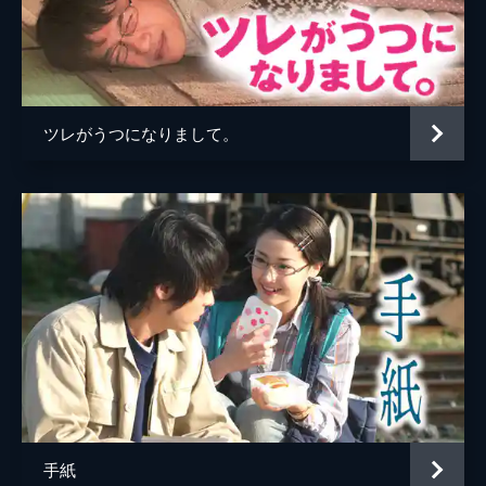
音楽
松谷卓
製作
市川南
小林昭夫
ツレがうつになりまして。
大西豊
藤島ジュリーＫ．
石田耕二
町田智子
手紙