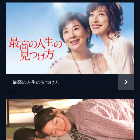
山野海
梶原阿貴
内田滋
北山雅康
駿河太郎
松本実
山口朋華
最高の人生の見つけ方
諌山幸治
もたい陽子
監督
深川栄洋
脚本
後藤法子
原作
夏川草介