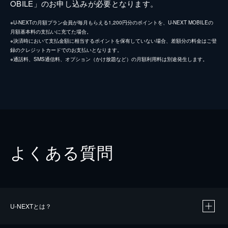
OBILE」のお申し込みが必要となります。
※U-NEXTの月額プラン会員が毎月もらえる1,200円分のポイントを、U-NEXT MOBILEの
月額基本料の支払いに充てた場合。
※決済時において支払金額に相当するポイントを保有していない場合、差額分の料金はご登
録のクレジットカードでのお支払いとなります。
※通話料、SMS通信料、オプション（かけ放題など）の月額利用料は別途発生します。
よくある質問
U-NEXTとは？