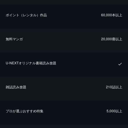
ポイント（レンタル）作品
60,000本以上
無料マンガ
20,000冊以上
U-NEXTオリジナル書籍読み放題
雑誌読み放題
210誌以上
プロが選ぶおすすめ特集
5,000以上