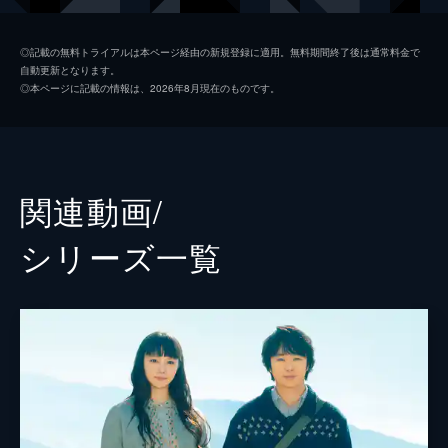
砂山次郎
要潤
◎記載の無料トライアルは本ページ経由の新規登録に適用。無料期間終了後は通常料金で
自動更新となります。
外村静枝
吉瀬美智子
◎本ページに記載の情報は、2026年8月現在のものです。
学士
岡田義徳
水無陽子
朝倉あき
男爵
原田泰造
関連動画/
高山秀一郎
西岡徳馬
シリーズ⼀覧
東西直美
池脇千鶴
安曇雪乃
加賀まりこ
貫田誠太郎
柄本明
斎藤歩
梅沢昌代