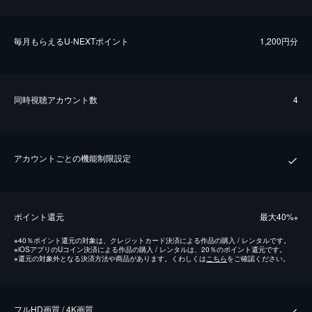
毎⽉もらえるU-NEXTポイント
1,200円分
同時視聴アカウント数
4
アカウントごとの機能制限設定
ポイント還元
最⼤40%
※
※
40％ポイント還元の対象は、クレジットカード決済による作品の購入 / レンタルです。
※
iOSアプリのUコイン決済による作品の購入 / レンタルは、20％のポイント還元です。
※
還元の対象外となる決済方法や商品があります。くわしくは
こちら
をご確認ください。
フルHD画質 / 4K画質