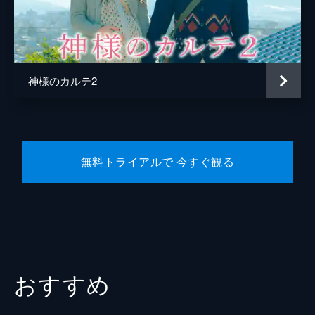
左右田一平
でんでん
山下容莉枝
神様のカルテ2
今井和子
春延朋也
野間口徹
無料トライアルで 今すぐ観る
中山卓也
金子さやか
関根洋子
太田美恵
澤山薫
おすすめ
當島未来