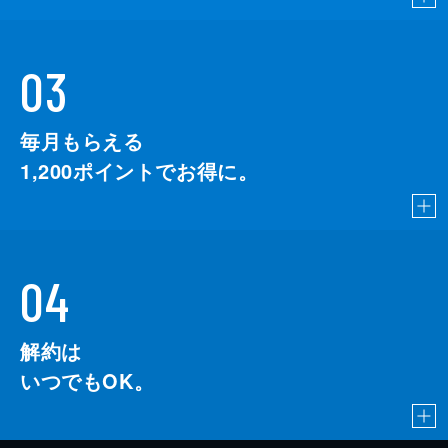
03
毎月もらえる
1,200
ポイントでお得に。
04
解約は
いつでもOK。