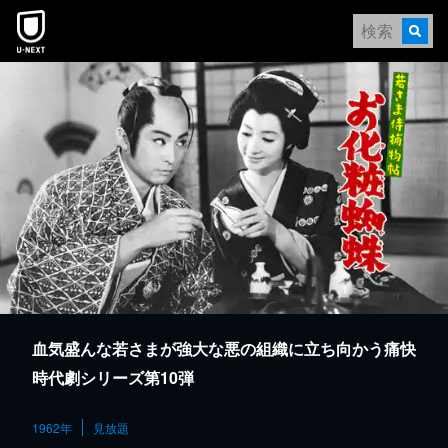
本文へスキップ
血気盛んな若さまが強大な悪の組織に立ち向かう痛快
時代劇シリーズ第10弾
1962年
見放題