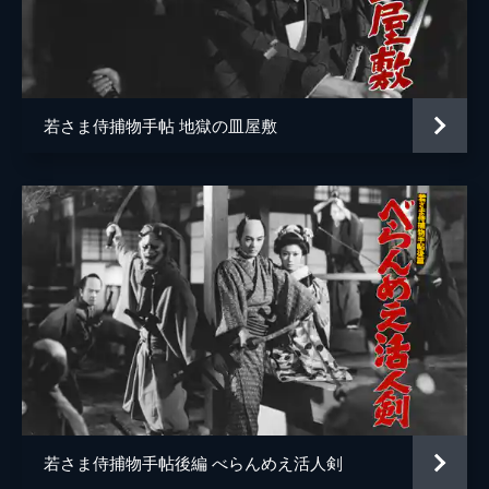
若さま侍捕物手帖 地獄の皿屋敷
若さま侍捕物手帖後編 べらんめえ活人剣