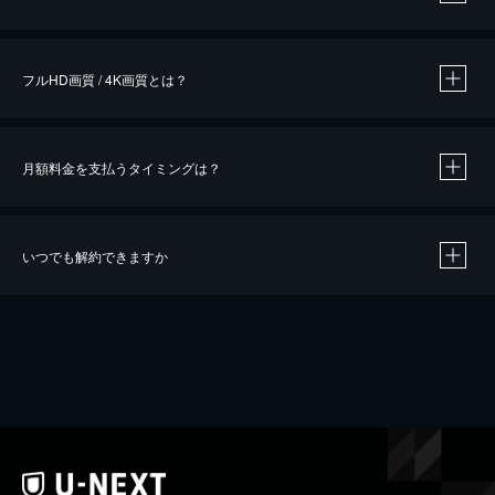
※
作品によって必要なポイントが異なります。
フルHD画質 / 4K画質とは？
月額料金を支払うタイミングは？
※
40％ポイント還元の対象は、クレジットカード決済による作品の購入 / レンタルです。
※
iOSアプリのUコイン決済による作品の購入 / レンタルは、20％のポイント還元です。
※
還元の対象外となる決済方法や商品があります。くわしくは
こちら
をご確認ください。
いつでも解約できますか
こちら