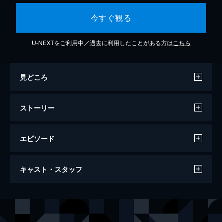
今すぐ観る
U-NEXTをご利用中／過去に利用したことがある方は
こちら
見どころ
ストーリー
エピソード
若さま侍捕物帖 お化粧蜘蛛
キャスト・スタッフ
84分
出演
大川橋蔵
松方弘樹