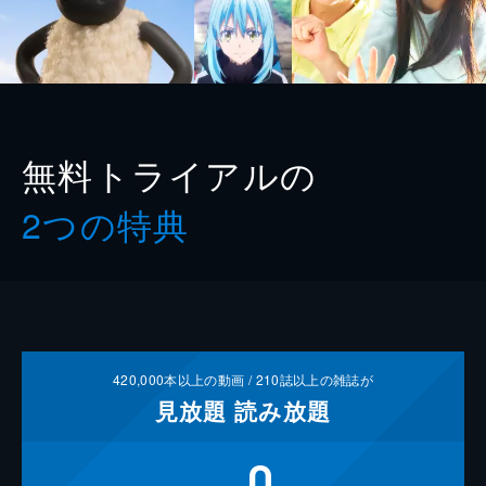
無料トライアルの
2つの特典
420,000
本以上の動画 /
210
誌以上の雑誌が
見放題
読み放題
0