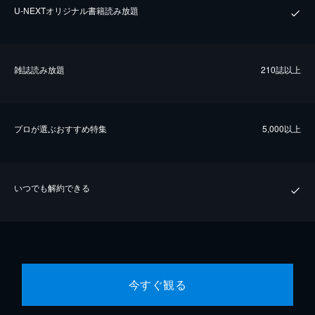
U-NEXTオリジナル書籍読み放題
雑誌読み放題
210誌以上
プロが選ぶおすすめ特集
5,000以上
いつでも解約できる
今すぐ観る