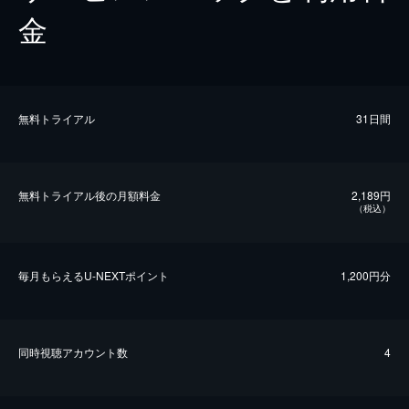
金
無料トライアル
31日間
無料トライアル後の⽉額料金
2,189円
（税込）
毎⽉もらえるU-NEXTポイント
1,200円分
同時視聴アカウント数
4