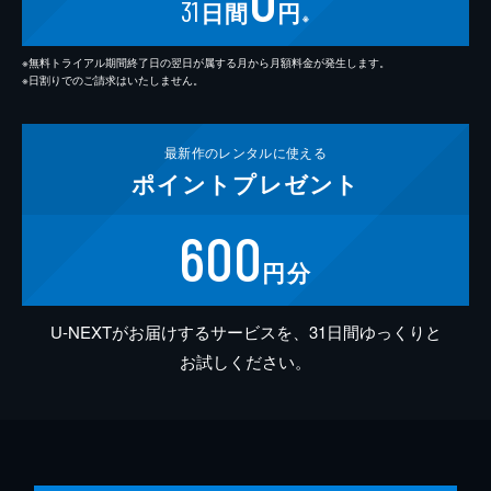
31
日間
円
※
※無料トライアル期間終了日の翌日が属する月から月額料金が発生します。
※日割りでのご請求はいたしません。
最新作の
レンタルに使える
ポイント
プレゼント
600
円分
U-NEXTがお届けするサービスを、31日間ゆっくりと
お試しください。