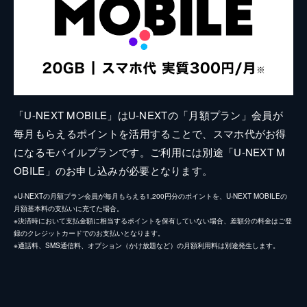
「U-NEXT MOBILE」はU-NEXTの「月額プラン」会員が
毎月もらえるポイントを活用することで、スマホ代がお得
になるモバイルプランです。ご利用には別途「U-NEXT M
OBILE」のお申し込みが必要となります。
※U-NEXTの月額プラン会員が毎月もらえる1,200円分のポイントを、U-NEXT MOBILEの
月額基本料の支払いに充てた場合。
※決済時において支払金額に相当するポイントを保有していない場合、差額分の料金はご登
録のクレジットカードでのお支払いとなります。
※通話料、SMS通信料、オプション（かけ放題など）の月額利用料は別途発生します。