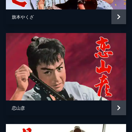
旗本やくざ
恋山彦