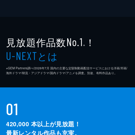
見放題作品数
！
No.1
※
とは
U-NEXT
※GEM Partners調べ/2026年7⽉ 国内の主要な定額制動画配信サービスにおける洋画/邦画/
海外ドラマ/韓流・アジアドラマ/国内ドラマ/アニメを調査。別途、有料作品あり。
01
420,000
本以上が見放題！
最新レンタル作品も充実。