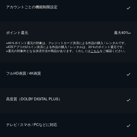
アカウントごとの機能制限設定
ポイント還元
最⼤40%
※
※
40％ポイント還元の対象は、クレジットカード決済による作品の購入 / レンタルです。
※
iOSアプリのUコイン決済による作品の購入 / レンタルは、20％のポイント還元です。
※
還元の対象外となる決済方法や商品があります。くわしくは
こちら
をご確認ください。
フルHD画質 / 4K画質
⾼⾳質（DOLBY DIGITAL PLUS）
テレビ / スマホ / PCなどに対応