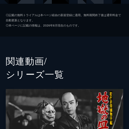
桜町弘子
◎記載の無料トライアルは本ページ経由の新規登録に適用。無料期間終了後は通常料金で
自動更新となります。
松島トモ子
◎本ページに記載の情報は、2026年8月現在のものです。
久保菜穂子
佐久間良子
柳家金語楼
関連動画/
山形勲
シリーズ⼀覧
監督
松田定次
松村昌治
脚本
鈴木兵吾
原作
城昌幸
音楽
阿部皓哉