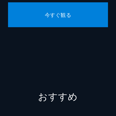
グリアが、死ぬほど好きだというハリウッドのフライドチキン
バーベキューの肉の盛り合わせ、ケイティ・リーがナチョスの
今すぐ観る
おすすめ