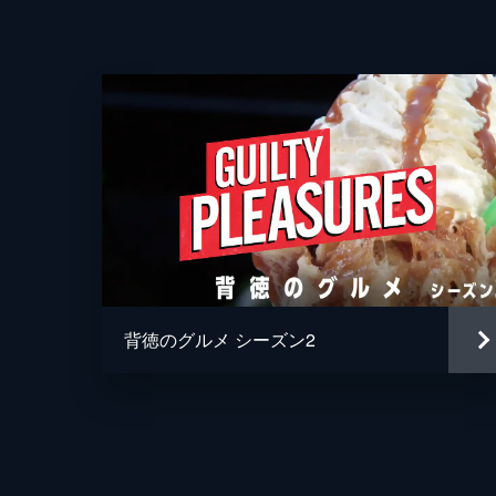
す。ほかにもブルックリンにあるダイ
イッチをガブリ。
21分
第4話 最強サンドイッチ
甘党のアン・バレルを満足させる一皿
そして、レイチェル・レイとカーティ
21分
第5話 絶品フライ料理
ヴァレリー・バーティネリはソースた
背徳のグルメ シーズン2
フレイは肉汁たっぷりの巨大ステーキ
登場する。
21分
第6話 マッチョなナチョス