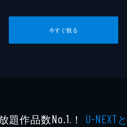
今すぐ観る
放題作品数
！
No.1
U-NEXT
※