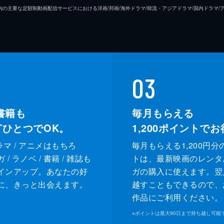
26年7⽉ 国内の主要な定額制動画配信サービスにおける洋画/邦画/海外ドラマ/韓流・アジアドラマ/国内ドラ
03
書籍も
毎月もらえる
XTひとつでOK。
1,200
ポイントでお
ドラマ / アニメはもちろ
毎月もらえる1,200円分
/ ラノベ / 書籍 / 雑誌も
トは、最新映画のレンタ
インアップ。あなたの好
ガの購入に使えます。翌
に、きっと出会えます。
越すこともできるので、
作品にご利用ください。
※
ポイントは最大90日まで持ち越し可能