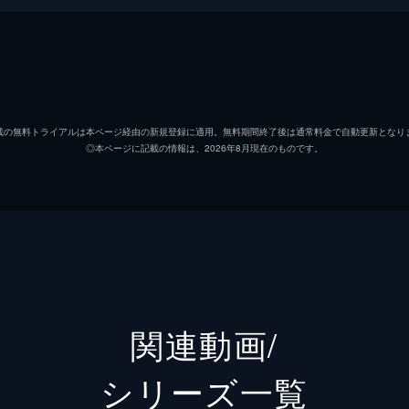
が、こっそり病みつきになっている型破りな料理を大公開。ダ
ナスプリットに挑み、ボビーは南イタリア風のビーフラザニア
載の無料トライアルは本ページ経由の新規登録に適用。無料期間終了後は通常料金で自動更新となり
◎本ページに記載の情報は、2026年8月現在のものです。
ザ、レイチェルはこだわりのメガポークサンドイッチに夢中。
ニオンチーズハンバーガーなど、背徳的なグルメをたっぷり紹
関連動画/
シリーズ⼀覧
タムオーダーし、カーラはタワー型フレンチトーストを食べ尽