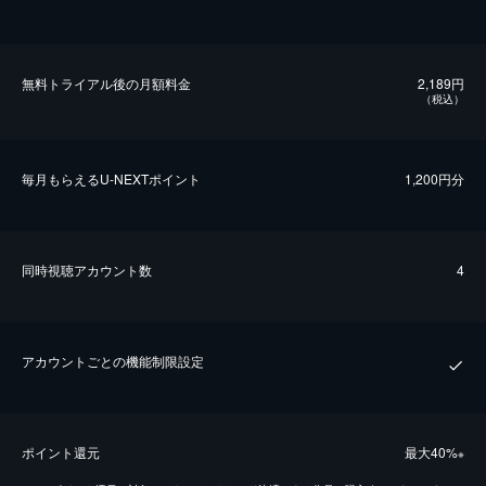
無料トライアル後の⽉額料金
2,189円
（税込）
毎⽉もらえるU-NEXTポイント
1,200円分
同時視聴アカウント数
4
アカウントごとの機能制限設定
ポイント還元
最⼤40%
※