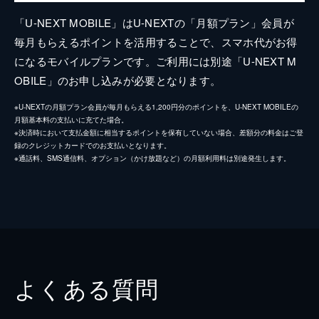
「U-NEXT MOBILE」はU-NEXTの「月額プラン」会員が
毎月もらえるポイントを活用することで、スマホ代がお得
になるモバイルプランです。ご利用には別途「U-NEXT M
OBILE」のお申し込みが必要となります。
※U-NEXTの月額プラン会員が毎月もらえる1,200円分のポイントを、U-NEXT MOBILEの
月額基本料の支払いに充てた場合。
※決済時において支払金額に相当するポイントを保有していない場合、差額分の料金はご登
録のクレジットカードでのお支払いとなります。
※通話料、SMS通信料、オプション（かけ放題など）の月額利用料は別途発生します。
よくある質問