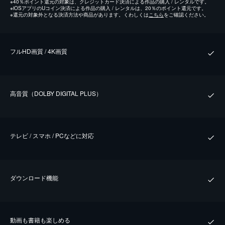
※
40％ポイント還元の対象は、クレジットカード決済による作品の購入 / レンタルです。
※
iOSアプリのUコイン決済による作品の購入 / レンタルは、20％のポイント還元です。
※
還元の対象外となる決済方法や商品があります。くわしくは
こちら
をご確認ください。
フルHD画質 / 4K画質
⾼⾳質（DOLBY DIGITAL PLUS）
テレビ / スマホ / PCなどに対応
ダウンロード機能
動画も書籍も楽しめる