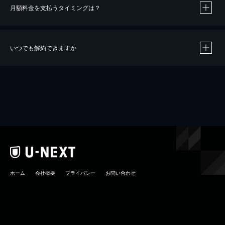
月額料金を支払うタイミングは？
※
40％ポイント還元の対象は、クレジットカード決済による作品の購入 / レンタルです。
※
iOSアプリのUコイン決済による作品の購入 / レンタルは、20％のポイント還元です。
※
還元の対象外となる決済方法や商品があります。くわしくは
こちら
をご確認ください。
いつでも解約できますか
こちら
ホーム
会社概要
プライバシー
お問い合わせ