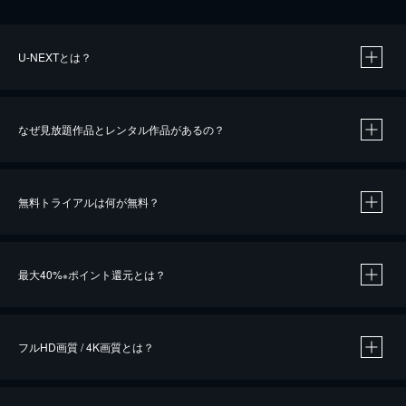
U-NEXTとは？
なぜ見放題作品とレンタル作品があるの？
無料トライアルは何が無料？
※
最大40%
ポイント還元とは？
※
※
作品によって必要なポイントが異なります。
フルHD画質 / 4K画質とは？