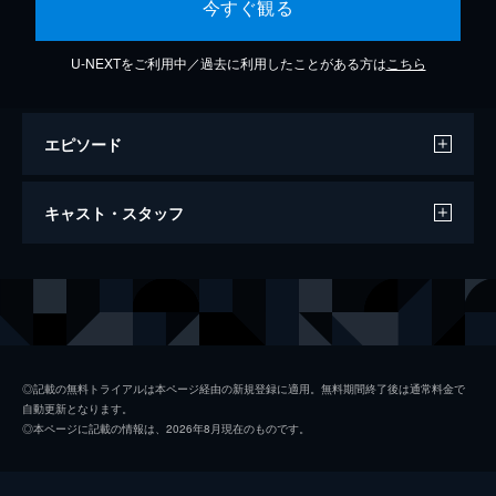
今すぐ観る
U-NEXTをご利用中／過去に利用したことがある方は
こちら
エピソード
一輪の花
キャスト・スタッフ
4分
出演
松山千春
◎記載の無料トライアルは本ページ経由の新規登録に適用。無料期間終了後は通常料金で
自動更新となります。
◎本ページに記載の情報は、2026年8月現在のものです。