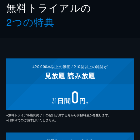
無料トライアルの
2つの特典
420,000
本以上の動画 /
210
誌以上の雑誌が
見放題
読み放題
0
31
日間
円
※
※無料トライアル期間終了日の翌日が属する月から月額料金が発生します。
※日割りでのご請求はいたしません。