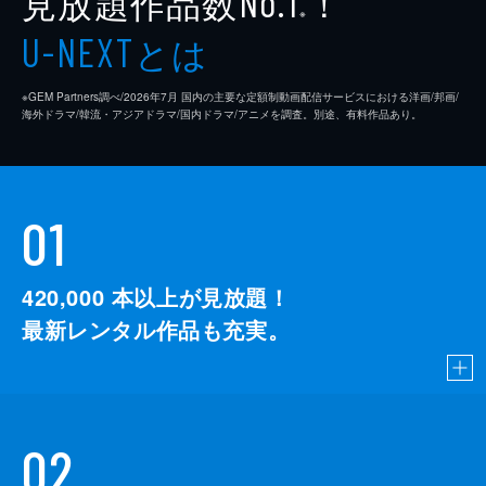
見放題作品数
！
No.1
※
とは
U-NEXT
※GEM Partners調べ/2026年7⽉ 国内の主要な定額制動画配信サービスにおける洋画/邦画/
海外ドラマ/韓流・アジアドラマ/国内ドラマ/アニメを調査。別途、有料作品あり。
01
420,000
本以上が見放題！
最新レンタル作品も充実。
02