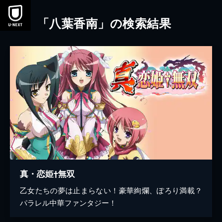
本文へスキップ
「八葉香南」の検索結果
真・恋姫†無双
乙女たちの夢は止まらない！豪華絢爛、ぽろり満載？
パラレル中華ファンタジー！