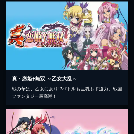
真・恋姫†無双 ～乙女大乱～
戦の華は、乙女にあり!?バトルも巨乳もド迫力、戦国
ファンタジー最高潮！