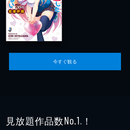
今すぐ観る
見放題作品数
！
No.1
※