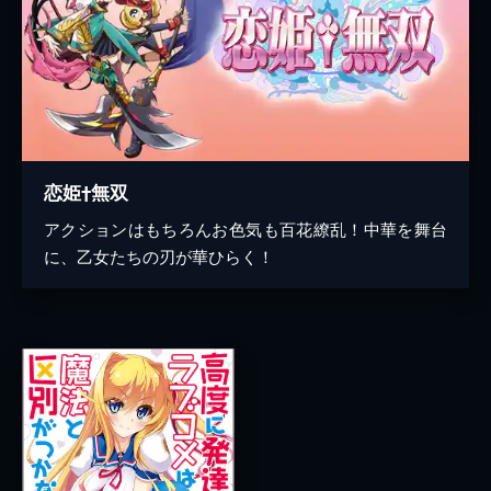
恋姫†無双
アクションはもちろんお色気も百花繚乱！中華を舞台
に、乙女たちの刃が華ひらく！