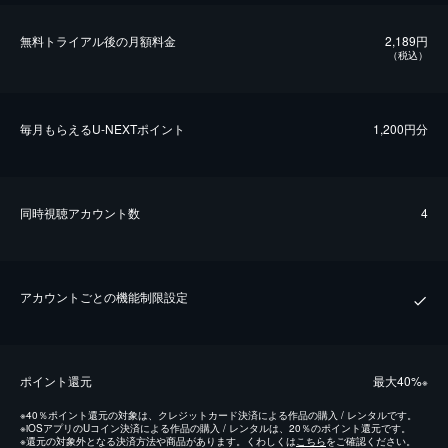
無料トライアル後の⽉額料金
2,189円
（税込）
毎⽉もらえるU-NEXTポイント
1,200円分
同時視聴アカウント数
4
アカウントごとの機能制限設定
ポイント還元
最⼤40%
※
※
40％ポイント還元の対象は、クレジットカード決済による作品の購入 / レンタルです。
※
iOSアプリのUコイン決済による作品の購入 / レンタルは、20％のポイント還元です。
※
還元の対象外となる決済方法や商品があります。くわしくは
こちら
をご確認ください。