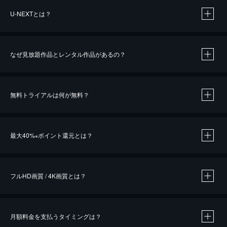
U-NEXTとは？
なぜ見放題作品とレンタル作品があるの？
無料トライアルは何が無料？
※
最大40%
ポイント還元とは？
※
※
作品によって必要なポイントが異なります。
フルHD画質 / 4K画質とは？
月額料金を支払うタイミングは？
※
40％ポイント還元の対象は、クレジットカード決済による作品の購入 / レンタルです。
※
iOSアプリのUコイン決済による作品の購入 / レンタルは、20％のポイント還元です。