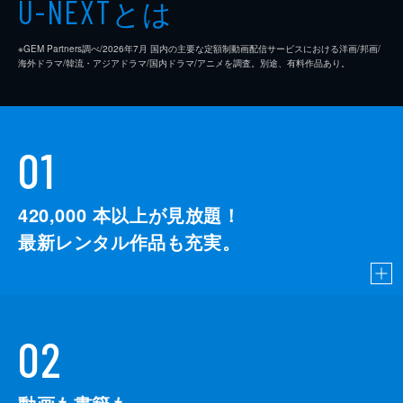
とは
U-NEXT
※GEM Partners調べ/2026年7⽉ 国内の主要な定額制動画配信サービスにおける洋画/邦画/
海外ドラマ/韓流・アジアドラマ/国内ドラマ/アニメを調査。別途、有料作品あり。
01
420,000
本以上が見放題！
最新レンタル作品も充実。
02