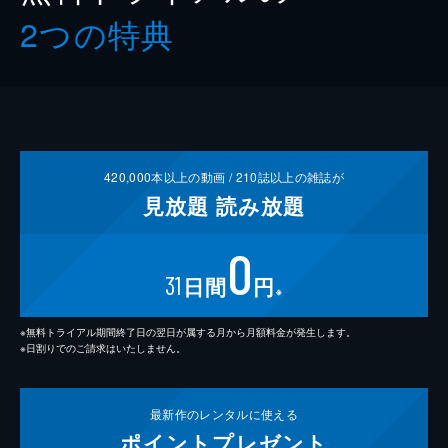
2つの特典
420,000
本以上の動画 /
210
誌以上の雑誌が
見放題
読み放題
0
31
日間
円
※
※無料トライアル期間終了日の翌日が属する月から月額料金が発生します。
※日割りでのご請求はいたしません。
最新作の
レンタルに使える
ポイント
プレゼント