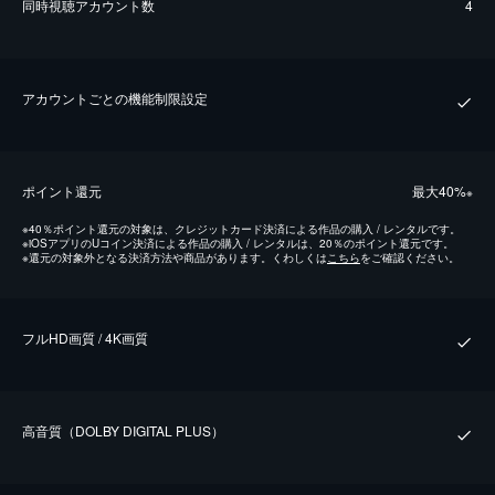
同時視聴アカウント数
4
アカウントごとの機能制限設定
ポイント還元
最⼤40%
※
※
40％ポイント還元の対象は、クレジットカード決済による作品の購入 / レンタルです。
※
iOSアプリのUコイン決済による作品の購入 / レンタルは、20％のポイント還元です。
※
還元の対象外となる決済方法や商品があります。くわしくは
こちら
をご確認ください。
フルHD画質 / 4K画質
⾼⾳質（DOLBY DIGITAL PLUS）