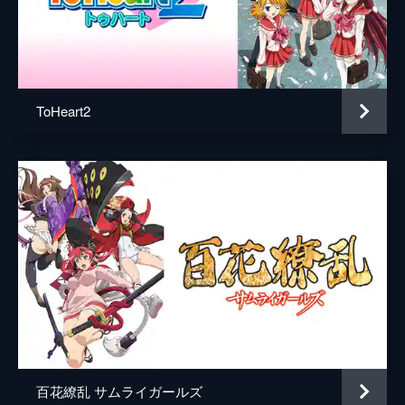
まう。そんな時、その村を護衛していた楽
進、于禁、李典の3人と出会う。彼らは曹操
の軍へ士官を求めるための旅路だという。
25分
第十席 「孔明、妹を欲するのこと」
ToHeart2
劉備、関羽、張飛の3人は姉妹の契りを結ぶ
が、何となくかみあっていない様子だ。そん
な3人を見た孔明は、自分の兄弟のことを思
い出す。一行は桃花村に帰る途中、前に孔明
がいた水鏡先生の庵に立ち寄ることにした。
25分
百花繚乱 サムライガールズ