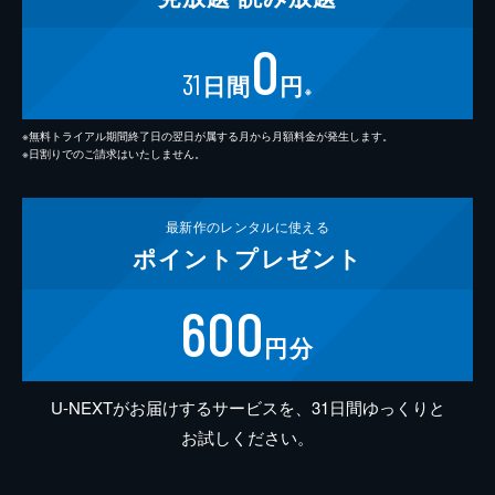
0
31
日間
円
※
※無料トライアル期間終了日の翌日が属する月から月額料金が発生します。
※日割りでのご請求はいたしません。
最新作の
レンタルに使える
ポイント
プレゼント
600
円分
U-NEXTがお届けするサービスを、31日間ゆっくりと
お試しください。