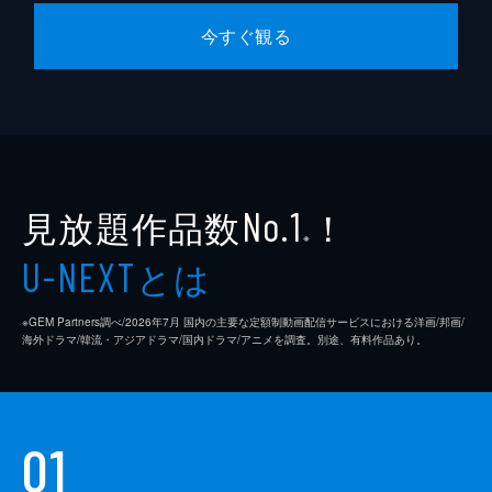
今すぐ観る
見放題作品数
！
No.1
※
とは
U-NEXT
※GEM Partners調べ/2026年7⽉ 国内の主要な定額制動画配信サービスにおける洋画/邦画/
海外ドラマ/韓流・アジアドラマ/国内ドラマ/アニメを調査。別途、有料作品あり。
01