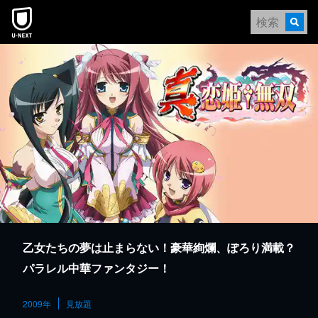
本文へスキップ
乙女たちの夢は止まらない！豪華絢爛、ぽろり満載？
パラレル中華ファンタジー！
2009年
見放題