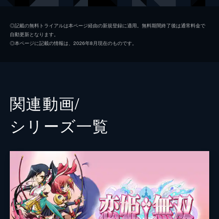
張飛がそうではないことに不満を覚える。
25分
張飛
西沢広香
第二席 「劉備、桃花村を訪れるのこと」
◎記載の無料トライアルは本ページ経由の新規登録に適用。無料期間終了後は通常料金で
自動更新となります。
賊に襲われている少女を救う関羽たちだった
諸葛亮
鳴海エリカ
◎本ページに記載の情報は、2026年8月現在のものです。
が、彼女の名前を聞いて驚がくする。その少
趙雲
本井えみ
女の名は、なんと劉備だった。その少女は、
怪しい男に家宝の宝剣を奪われ、それを探す
馬超
小林眞紀
ために桃花村にやってきたのだと言う。
25分
黄忠
雨宮侑布
関連動画/
第三席 「公孫賛、袁紹と雌雄を決するの
監督
中西伸彰
こと」
シリーズ⼀覧
劉備の宝剣を求め、関羽、張飛、諸葛亮、趙
メインキャラクターデザイン
大島美和
雲そして劉備が旅立つ。一行は劉備の幼馴染
みでもある公孫賛が、最近宝剣を手に入れた
キャラクターデザイン
平塚知哉
との噂を聞き、公孫賛のもとを訪れる。とこ
原作
BaseSon
ろが、すでに一足遅かったのだ。
25分
キャラクター原案
片桐雛太
第四席 「張三姉妹、太平要術を手に入れ
るのこと」
八葉香南
張角、張宝、張梁の3人は、街で妖術を使っ