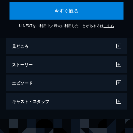
今すぐ観る
U-NEXTをご利用中／過去に利用したことがある方は
こちら
見どころ
ストーリー
エピソード
第一席 「馬超、悶々とするのこと」
キャスト・スタッフ
桃花村を拠点とする義勇軍として賊の討伐を
続ける関羽たち。一同は賑やかに食卓を囲
む。そんななか、馬超は張飛と諸葛亮が真名
声の出演
劉備
後藤麻衣
で呼びあっていることに気がつくが、自分と
関羽
黒河奈美