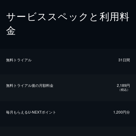
サービススペックと利用料
金
無料トライアル
31日間
無料トライアル後の⽉額料金
2,189円
（税込）
毎⽉もらえるU-NEXTポイント
1,200円分