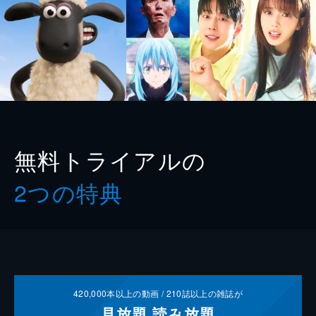
無料トライアルの
2つの特典
420,000
本以上の動画 /
210
誌以上の雑誌が
見放題
読み放題