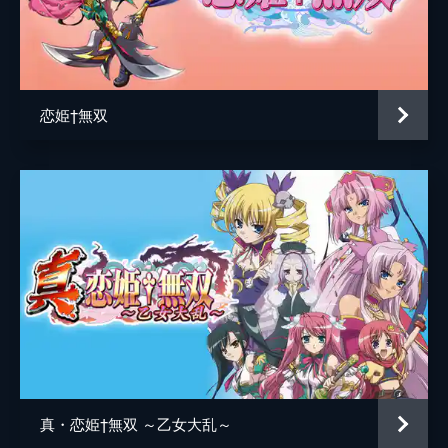
かんたか
た芸を見せたり、歌を歌うことで生計を立て
ていた。しかし、なかなか客が呼べず、生活
日陰影次
は貧しい。ある日、謎の男よりもらい受けた
書物が3人の歌の評価を一変させる。
さえき北都
25分
恋姫†無双
しのづかあつと
第五席 「郭嘉と程イク、曹操に仕えんと
するのこと」
くわだゆうき
いつも元気な張飛が腹痛で苦しみだす。戸惑
いを隠せない関羽だが、華佗と名乗る医者の
音楽
多田彰文
男と出会い、一瞬の鍼での治療によりその腹
総作画監督
大島美和
痛を治してもらう。彼は五斗米道と呼ばれる
道教の教団の中でも一番の名医らしく…。
平塚知哉
25分
第六席 「典韋、曹操に試されるのこと」
アニメーション制作
動画工房
関羽一行の泊まっている宿に曹操の部下・夏
侯淵がやってきた。関羽が曹操を刺客から救
ったお礼として、食事を振る舞いたいという
のだ。その会は、曹操自らが料理の腕を奮っ
て客人をもてなす予定だという。
真・恋姫†無双 ～乙女大乱～
25分