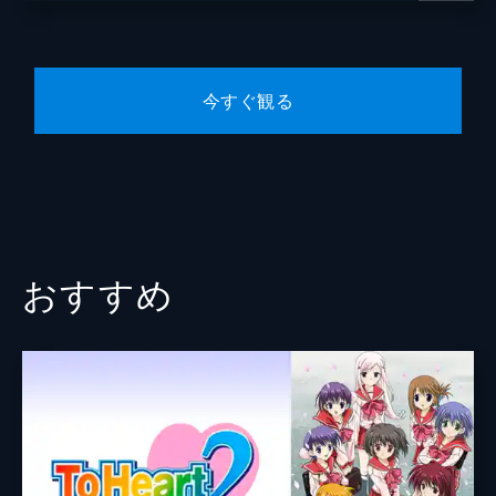
第七席 「陳宮、呂布に拾われるのこと」
一行は劉備の宝剣を持つ袁術の治める町にや
ってきた。町の土産物屋で璃々たちへのお土
今すぐ観る
産を探すことに。すると、ひとつしかない木
彫りの犬をめぐって、張飛と陳宮という少女
の喧嘩が始まってしまう。
25分
第八席 「袁術、化け物を退治させんとす
るのこと」
劉備の宝剣を持つ袁術と対面を果たした劉備
たち。劉備は、袁術に宝剣を返してほしいと
おすすめ
お願いする。ところが、あっさりと断られて
しまった。それでも、袁術の腹心の張勲が何
か助言をしたとたん態度が一変した。
25分
第九席 「楽進、李典、于禁、村を守らん
とするのこと」
宝剣を取り戻し、劉備は上機嫌だ。一行は夕
暮れ時に訪れた村で、山賊に間違えられてし