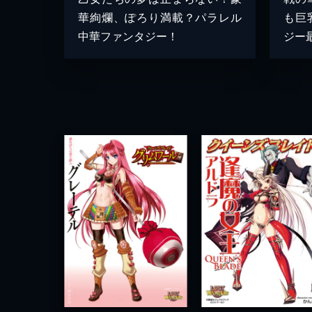
華絢爛、ぽろり満載？パラレル
も巨
中華ファンタジー！
ジー