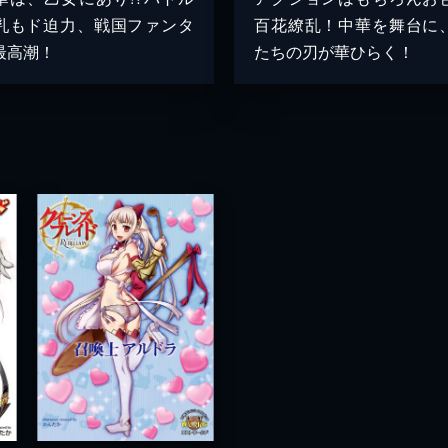
乳もド迫力、戦国ファンタ
百花繚乱！中華を舞台に
最高潮！
たちの刃が華ひらく！