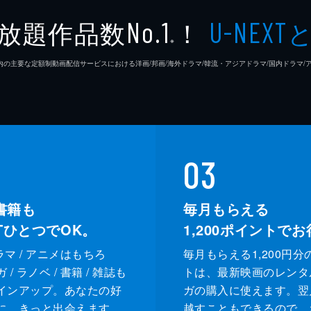
放題作品数
！
No.1
U-NEXT
※
26年7⽉ 国内の主要な定額制動画配信サービスにおける洋画/邦画/海外ドラマ/韓流・アジアドラマ/国内ドラ
03
書籍も
毎月もらえる
XTひとつでOK。
1,200
ポイントでお
ドラマ / アニメはもちろ
毎月もらえる1,200円分
/ ラノベ / 書籍 / 雑誌も
トは、最新映画のレンタ
インアップ。あなたの好
ガの購入に使えます。翌
に、きっと出会えます。
越すこともできるので、