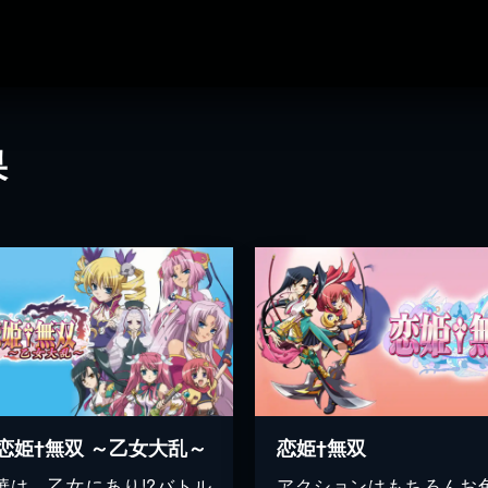
果
恋姫†無双 ～乙女大乱～
恋姫†無双
華は、乙女にあり!?バトル
アクションはもちろんお