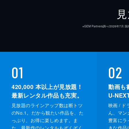
見
※GEM Partners調べ/20
01
02
420,000
本以上が見放題！
動画も
最新レンタル作品も充実。
U-NE
見放題のラインアップ数は断トツ
映画 / 
のNo.1。だから観たい作品を、た
ん、マンガ 
っぷり、お得に楽しめます。ま
豊富にラ
た、最新作のレンタルもぞくぞく
きな作品