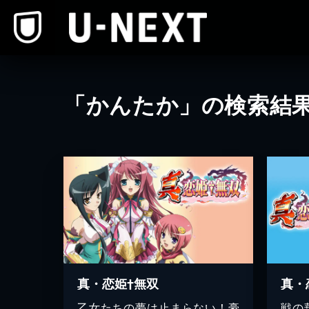
本文へスキップ
「かんたか」の検索結
真・恋姫†無双
真・
乙女たちの夢は止まらない！豪
戦の