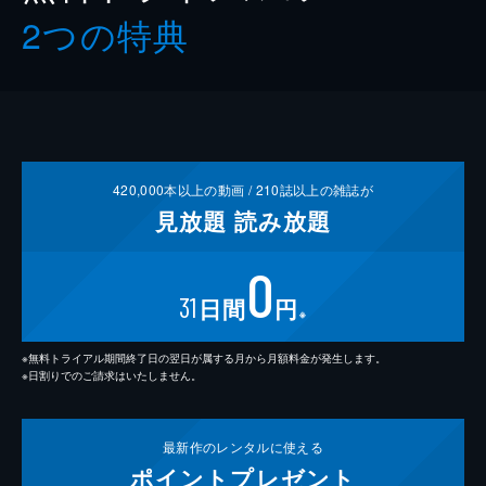
2つの特典
420,000
本以上の動画 /
210
誌以上の雑誌が
見放題
読み放題
0
31
日間
円
※
※無料トライアル期間終了日の翌日が属する月から月額料金が発生します。
※日割りでのご請求はいたしません。
最新作の
レンタルに使える
ポイント
プレゼント