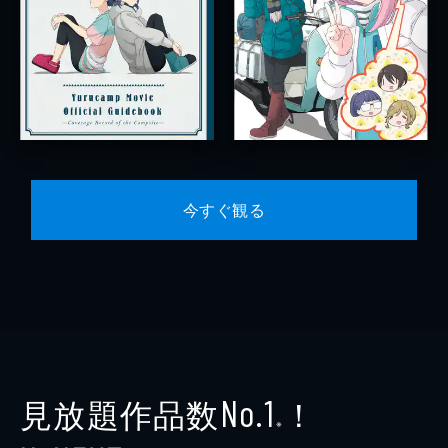
今すぐ観る
見放題作品数
！
No.1
※