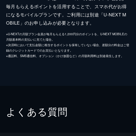
毎月もらえるポイントを活用することで、スマホ代がお得
になるモバイルプランです。ご利用には別途「U-NEXT M
OBILE」のお申し込みが必要となります。
※U-NEXTの月額プラン会員が毎月もらえる1,200円分のポイントを、U-NEXT MOBILEの
月額基本料の支払いに充てた場合。
※決済時において支払金額に相当するポイントを保有していない場合、差額分の料金はご登
録のクレジットカードでのお支払いとなります。
※通話料、SMS通信料、オプション（かけ放題など）の月額利用料は別途発生します。
よくある質問