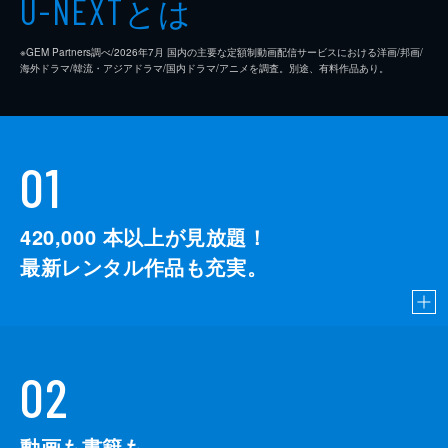
とは
U-NEXT
※GEM Partners調べ/2026年7⽉ 国内の主要な定額制動画配信サービスにおける洋画/邦画/
海外ドラマ/韓流・アジアドラマ/国内ドラマ/アニメを調査。別途、有料作品あり。
01
420,000
本以上が見放題！
最新レンタル作品も充実。
02
動画も書籍も