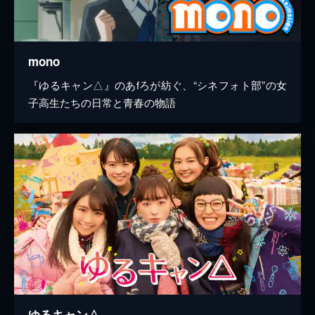
mono
『ゆるキャン△』のあfろが紡ぐ、“シネフォト部”の女
子高生たちの日常と青春の物語
ゆるキャン△