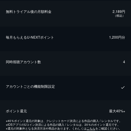
無料トライアル後の⽉額料金
2,189円
（税込）
毎⽉もらえるU-NEXTポイント
1,200円分
同時視聴アカウント数
4
アカウントごとの機能制限設定
ポイント還元
最⼤40%
※
※
40％ポイント還元の対象は、クレジットカード決済による作品の購入 / レンタルです。
※
iOSアプリのUコイン決済による作品の購入 / レンタルは、20％のポイント還元です。
※
還元の対象外となる決済方法や商品があります。くわしくは
こちら
をご確認ください。