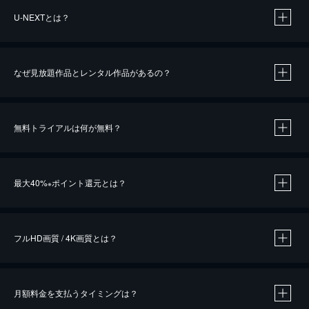
U-NEXTとは？
なぜ見放題作品とレンタル作品があるの？
無料トライアルは何が無料？
※
最大40%
ポイント還元とは？
※
※
作品によって必要なポイントが異なります。
フルHD画質 / 4K画質とは？
月額料金を支払うタイミングは？
※
40％ポイント還元の対象は、クレジットカード決済による作品の購入 / レンタルです。
※
iOSアプリのUコイン決済による作品の購入 / レンタルは、20％のポイント還元です。