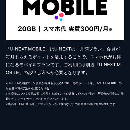
「U-NEXT MOBILE」はU-NEXTの「月額プラン」会員が
毎月もらえるポイントを活用することで、スマホ代がお得
になるモバイルプランです。ご利用には別途「U-NEXT M
OBILE」のお申し込みが必要となります。
※U-NEXTの月額プラン会員が毎月もらえる1,200円分のポイントを、U-NEXT MOBILEの
月額基本料の支払いに充てた場合。
※決済時において支払金額に相当するポイントを保有していない場合、差額分の料金はご登
録のクレジットカードでのお支払いとなります。
※通話料、SMS通信料、オプション（かけ放題など）の月額利用料は別途発生します。