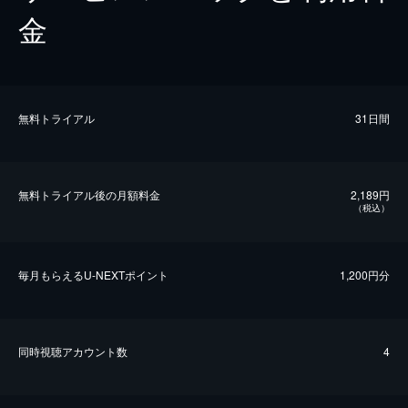
金
無料トライアル
31日間
無料トライアル後の⽉額料金
2,189円
（税込）
毎⽉もらえるU-NEXTポイント
1,200円分
同時視聴アカウント数
4