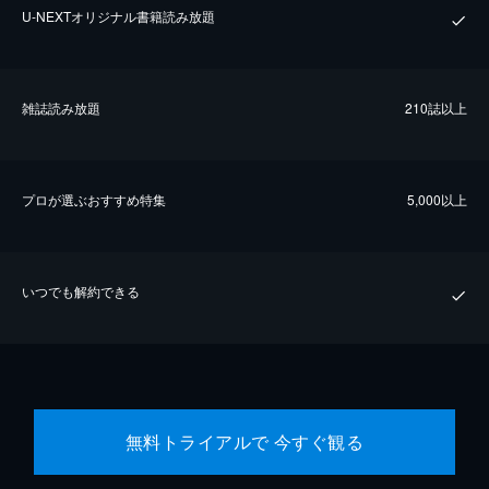
U-NEXTオリジナル書籍読み放題
雑誌読み放題
210誌以上
プロが選ぶおすすめ特集
5,000以上
いつでも解約できる
無料トライアルで 今すぐ観る