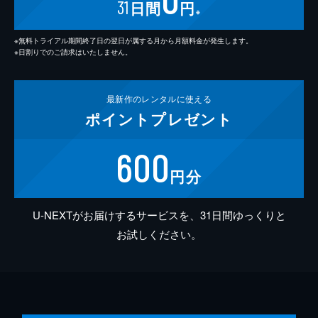
31
日間
円
※
※無料トライアル期間終了日の翌日が属する月から月額料金が発生します。
※日割りでのご請求はいたしません。
最新作の
レンタルに使える
ポイント
プレゼント
600
円分
U-NEXTがお届けするサービスを、31日間ゆっくりと
お試しください。