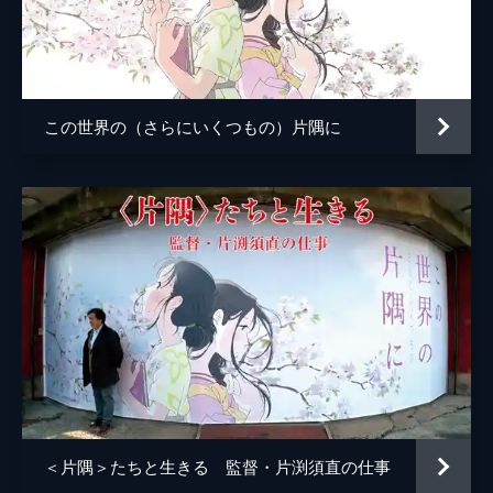
小林の伯母
塩田朋子
知多さん
瀬田ひろ美
刈谷さん
たちばなことね
この世界の（さらにいくつもの）片隅に
堂本さん
世弥きくよ
澁谷天外
浦野要一
大森夏向
マリナ
目黒未奈
千鶴子
池田優音
ばけもん
三宅健太
憲兵
栩野幸知
監督
片渕須直
＜片隅＞たちと生きる 監督・片渕須直の仕事
脚本
片渕須直