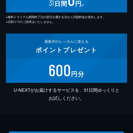
31
日間
円
※
※無料トライアル期間終了日の翌日が属する月から月額料金が発生します。
※日割りでのご請求はいたしません。
最新作の
レンタルに使える
ポイント
プレゼント
600
円分
U-NEXTがお届けするサービスを、31日間ゆっくりと
お試しください。