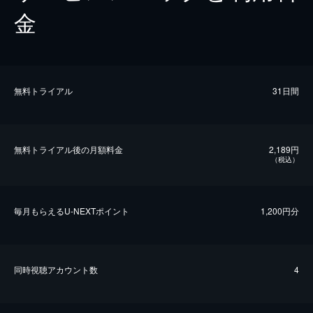
金
無料トライアル
31日間
無料トライアル後の⽉額料金
2,189円
（税込）
毎⽉もらえるU-NEXTポイント
1,200円分
同時視聴アカウント数
4