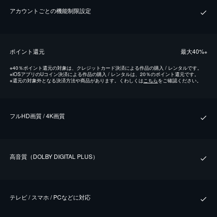
アカウントごとの機能制限設定
ポイント還元
最⼤40%
※
※
40％ポイント還元の対象は、クレジットカード決済による作品の購入 / レンタルです。
※
iOSアプリのUコイン決済による作品の購入 / レンタルは、20％のポイント還元です。
※
還元の対象外となる決済方法や商品があります。くわしくは
こちら
をご確認ください。
フルHD画質 / 4K画質
⾼⾳質（DOLBY DIGITAL PLUS）
テレビ / スマホ / PCなどに対応