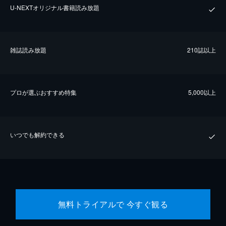
U-NEXTオリジナル書籍読み放題
雑誌読み放題
210誌以上
プロが選ぶおすすめ特集
5,000以上
いつでも解約できる
無料トライアルで 今すぐ観る