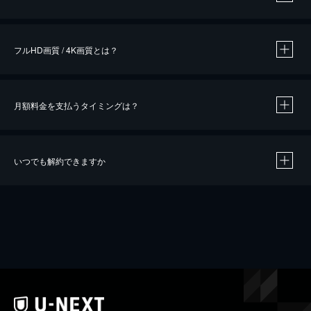
※
作品によって必要なポイントが異なります。
フルHD画質 / 4K画質とは？
月額料金を支払うタイミングは？
※
40％ポイント還元の対象は、クレジットカード決済による作品の購入 / レンタルです。
※
iOSアプリのUコイン決済による作品の購入 / レンタルは、20％のポイント還元です。
※
還元の対象外となる決済方法や商品があります。くわしくは
こちら
をご確認ください。
いつでも解約できますか
こちら