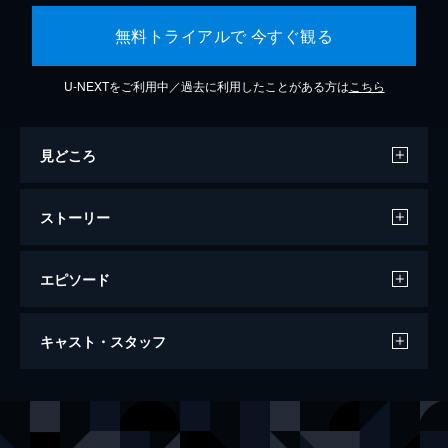
無料トライアルで 今すぐ観る
U-NEXTをご利用中／過去に利用したことがある方は
こちら
見どころ
ストーリー
エピソード
この世界の片隅に
キャスト・スタッフ
129分
声の出演
北條（浦野）すず
のん
北條周作
細谷佳正