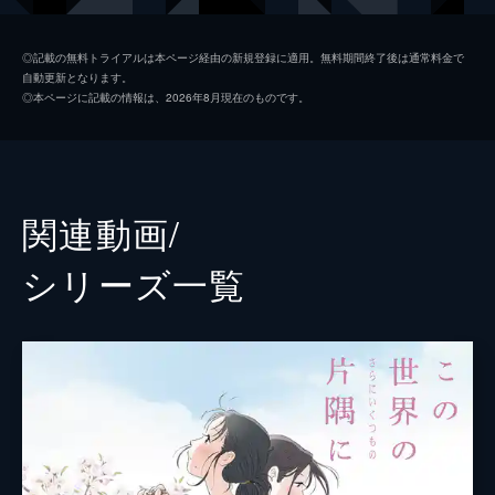
黒村晴美
稲葉菜月
◎記載の無料トライアルは本ページ経由の新規登録に適用。無料期間終了後は通常料金で
自動更新となります。
黒村径子
尾身美詞
◎本ページに記載の情報は、2026年8月現在のものです。
水原哲
小野大輔
浦野すみ
潘めぐみ
白木リン
岩井七世
関連動画/
北條円太郎
牛山茂
シリーズ⼀覧
北條サン
新谷真弓
浦野十郎
小山剛志
浦野キセノ
津田真澄
森田イト
京田尚子
小林の伯父
佐々木望