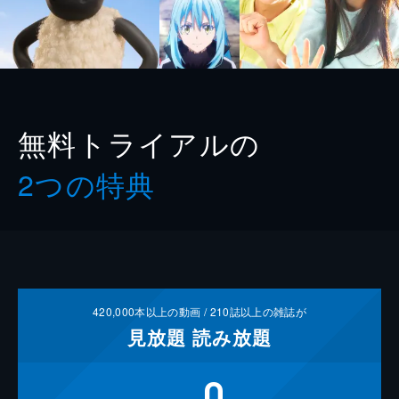
無料トライアルの
2つの特典
420,000
本以上の動画 /
210
誌以上の雑誌が
見放題
読み放題
0