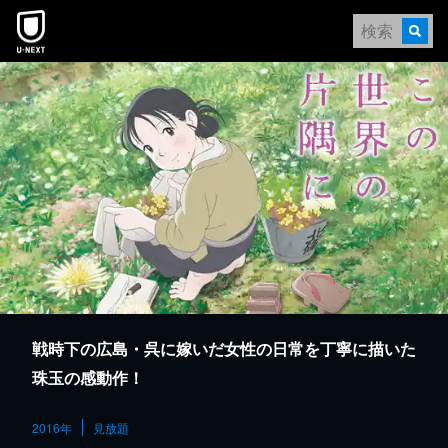
本文へスキップ
戦時下の広島・呉に嫁いだ女性の日常を丁寧に描いた
珠玉の感動作！
2016年
見放題