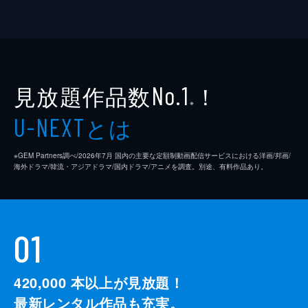
見放題作品数
！
No.1
※
とは
U-NEXT
※GEM Partners調べ/2026年7⽉ 国内の主要な定額制動画配信サービスにおける洋画/邦画/
海外ドラマ/韓流・アジアドラマ/国内ドラマ/アニメを調査。別途、有料作品あり。
01
420,000
本以上が見放題！
最新レンタル作品も充実。