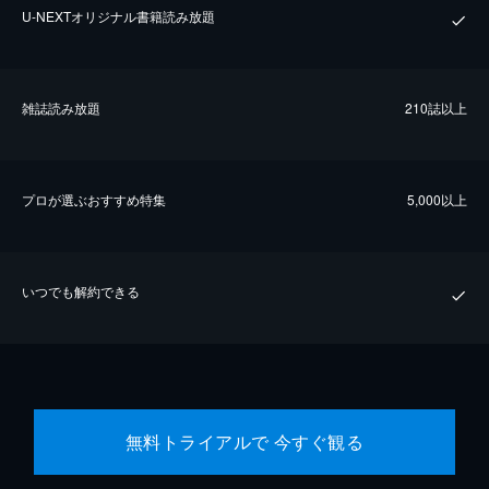
U-NEXTオリジナル書籍読み放題
雑誌読み放題
210誌以上
プロが選ぶおすすめ特集
5,000以上
いつでも解約できる
無料トライアルで 今すぐ観る