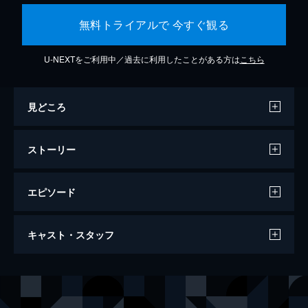
無料トライアルで 今すぐ観る
U-NEXTをご利用中／過去に利用したことがある方は
こちら
見どころ
ストーリー
エピソード
この世界の片隅に
キャスト・スタッフ
129分
声の出演
北條（浦野）すず
のん
北條周作
細谷佳正