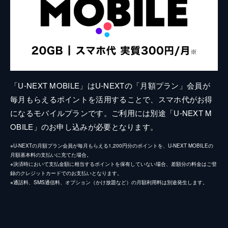
「U-NEXT MOBILE」はU-NEXTの「月額プラン」会員が
毎月もらえるポイントを活用することで、スマホ代がお得
になるモバイルプランです。ご利用には別途「U-NEXT M
OBILE」のお申し込みが必要となります。
※U-NEXTの月額プラン会員が毎月もらえる1,200円分のポイントを、U-NEXT MOBILEの
月額基本料の支払いに充てた場合。
※決済時において支払金額に相当するポイントを保有していない場合、差額分の料金はご登
録のクレジットカードでのお支払いとなります。
※通話料、SMS通信料、オプション（かけ放題など）の月額利用料は別途発生します。