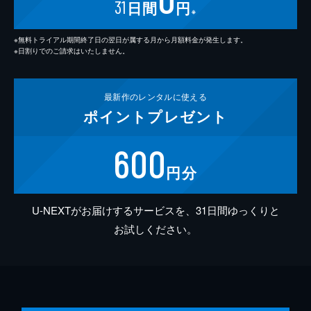
31
日間
円
※
※無料トライアル期間終了日の翌日が属する月から月額料金が発生します。
※日割りでのご請求はいたしません。
最新作の
レンタルに使える
ポイント
プレゼント
600
円分
U-NEXTがお届けするサービスを、31日間ゆっくりと
お試しください。