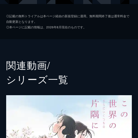
黒村晴美
稲葉菜月
◎記載の無料トライアルは本ページ経由の新規登録に適用。無料期間終了後は通常料金で
自動更新となります。
黒村径子
尾身美詞
◎本ページに記載の情報は、2026年8月現在のものです。
水原哲
小野大輔
浦野すみ
潘めぐみ
白木リン
岩井七世
関連動画/
北條円太郎
牛山茂
シリーズ⼀覧
北條サン
新谷真弓
浦野十郎
小山剛志
浦野キセノ
津田真澄
森田イト
京田尚子
小林の伯父
佐々木望