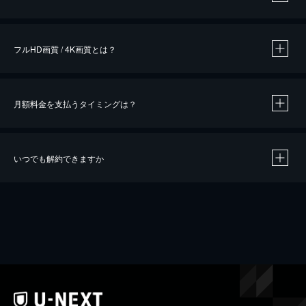
※
作品によって必要なポイントが異なります。
フルHD画質 / 4K画質とは？
月額料金を支払うタイミングは？
※
40％ポイント還元の対象は、クレジットカード決済による作品の購入 / レンタルです。
※
iOSアプリのUコイン決済による作品の購入 / レンタルは、20％のポイント還元です。
※
還元の対象外となる決済方法や商品があります。くわしくは
こちら
をご確認ください。
いつでも解約できますか
こちら