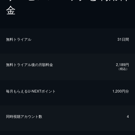
金
無料トライアル
31日間
無料トライアル後の⽉額料金
2,189円
（税込）
毎⽉もらえるU-NEXTポイント
1,200円分
同時視聴アカウント数
4