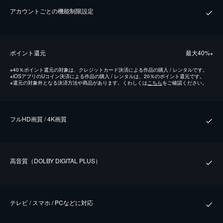
アカウントごとの機能制限設定
ポイント還元
最⼤40%
※
※
40％ポイント還元の対象は、クレジットカード決済による作品の購入 / レンタルです。
※
iOSアプリのUコイン決済による作品の購入 / レンタルは、20％のポイント還元です。
※
還元の対象外となる決済方法や商品があります。くわしくは
こちら
をご確認ください。
フルHD画質 / 4K画質
⾼⾳質（DOLBY DIGITAL PLUS）
テレビ / スマホ / PCなどに対応