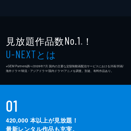
見放題作品数
！
No.1
※
とは
U-NEXT
※GEM Partners調べ/2026年7⽉ 国内の主要な定額制動画配信サービスにおける洋画/邦画/
海外ドラマ/韓流・アジアドラマ/国内ドラマ/アニメを調査。別途、有料作品あり。
01
420,000
本以上が見放題！
最新レンタル作品も充実。