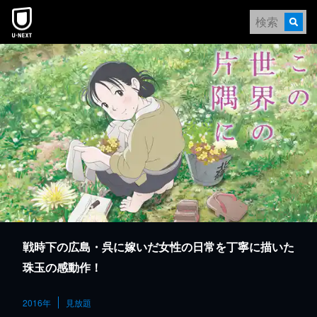
本文へスキップ
戦時下の広島・呉に嫁いだ女性の日常を丁寧に描いた
珠玉の感動作！
2016年
見放題