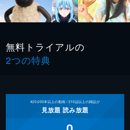
無料トライアルの
2つの特典
420,000
本以上の動画 /
210
誌以上の雑誌が
見放題
読み放題
0