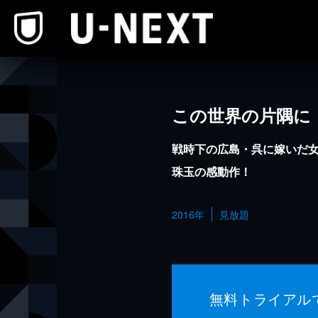
本文へスキップ
この世界の片隅に
戦時下の広島・呉に嫁いだ
珠玉の感動作！
2016年
見放題
無料トライアル