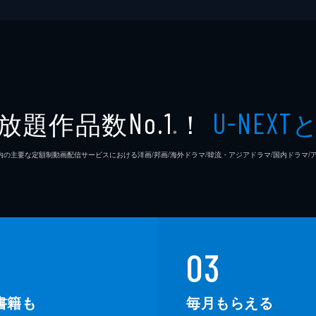
放題作品数
！
No.1
U-NEXT
※
26年7⽉ 国内の主要な定額制動画配信サービスにおける洋画/邦画/海外ドラマ/韓流・アジアドラマ/国内ドラ
03
書籍も
毎月もらえる