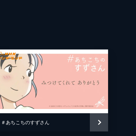
世
弓
志
澄
子
望
子
＃あちこちのすずさん
ろ美