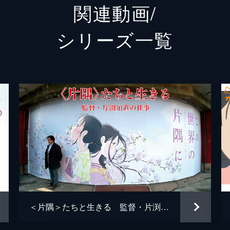
関連動画/
白木リン
岩井七
シリーズ⼀覧
北條円太郎
牛山茂
北條サン
新谷真
浦野十郎
小山剛
浦野キセノ
津田真
森田イト
京田尚
小林の伯父
佐々木
小林の伯母
塩田朋
＜片隅＞たちと生きる 監督・片渕須直の仕事
知多さん
瀬田ひ