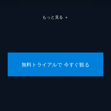
刈谷さん
たちば
もっと見る
＋
堂本さん
世弥き
澁谷天
浦野要一
大森夏
マリナ
目黒未
無料トライアルで 今すぐ観る
千鶴子
池田優
ばけもん
三宅健
憲兵
栩野幸
片渕須