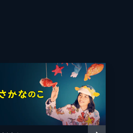
直
史代
ンゴ
A