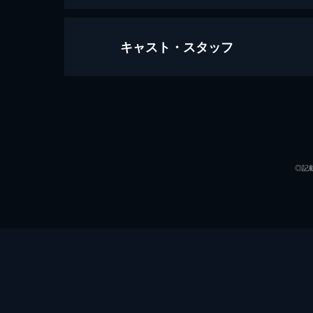
キャスト・スタッフ
この世界の片隅に
129分
声の出演
◎記