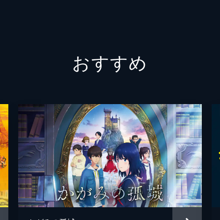
片渕須
こうの
おすすめ
コトリ
MAPP