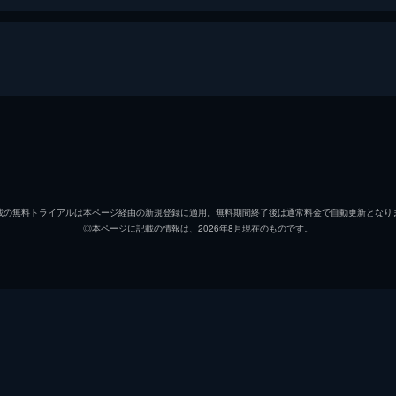
北條（浦野）すず
のん
北條周作
細谷佳
載の無料トライアルは本ページ経由の新規登録に適用。無料期間終了後は通常料金で自動更新となり
◎本ページに記載の情報は、2026年8月現在のものです。
黒村晴美
稲葉菜
黒村径子
尾身美
水原哲
小野大
浦野すみ
潘めぐ