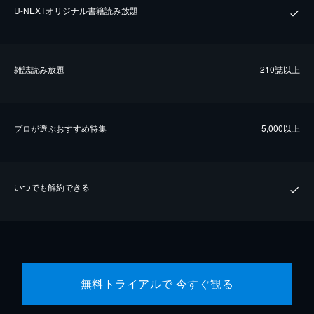
U-NEXTオリジナル書籍読み放題
雑誌読み放題
210誌以上
プロが選ぶおすすめ特集
5,000以上
いつでも解約できる
無料トライアルで 今すぐ観る