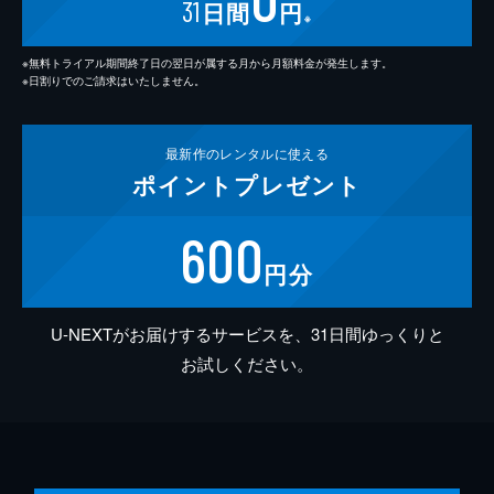
31
日間
円
※
※無料トライアル期間終了日の翌日が属する月から月額料金が発生します。
※日割りでのご請求はいたしません。
最新作の
レンタルに使える
ポイント
プレゼント
600
円分
U-NEXTがお届けするサービスを、31日間ゆっくりと
お試しください。