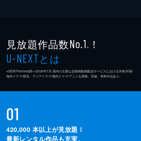
見放題作品数
！
No.1
※
とは
U-NEXT
※GEM Partners調べ/2026年7⽉ 国内の主要な定額制動画配信サービスにおける洋画/邦画/
海外ドラマ/韓流・アジアドラマ/国内ドラマ/アニメを調査。別途、有料作品あり。
01
420,000
本以上が見放題！
最新レンタル作品も充実。