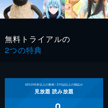
無料トライアルの
2つの特典
420,000
本以上の動画 /
210
誌以上の雑誌が
見放題
読み放題
0