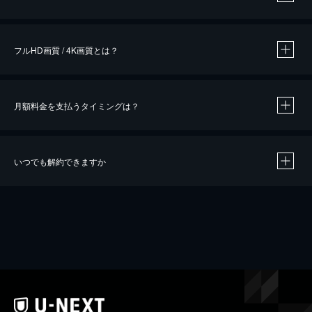
※
作品によって必要なポイントが異なります。
フルHD画質 / 4K画質とは？
月額料金を支払うタイミングは？
※
40％ポイント還元の対象は、クレジットカード決済による作品の購入 / レンタルです。
※
iOSアプリのUコイン決済による作品の購入 / レンタルは、20％のポイント還元です。
※
還元の対象外となる決済方法や商品があります。くわしくは
こちら
をご確認ください。
いつでも解約できますか
こちら