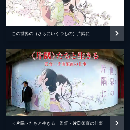
小林の伯母
塩田朋子
知多さん
瀬田ひろ美
刈谷さん
たちばなことね
この世界の（さらにいくつもの）片隅に
堂本さん
世弥きくよ
澁谷天外
浦野要一
大森夏向
マリナ
目黒未奈
千鶴子
池田優音
ばけもん
三宅健太
憲兵
栩野幸知
監督
片渕須直
＜片隅＞たちと生きる 監督・片渕須直の仕事
脚本
片渕須直