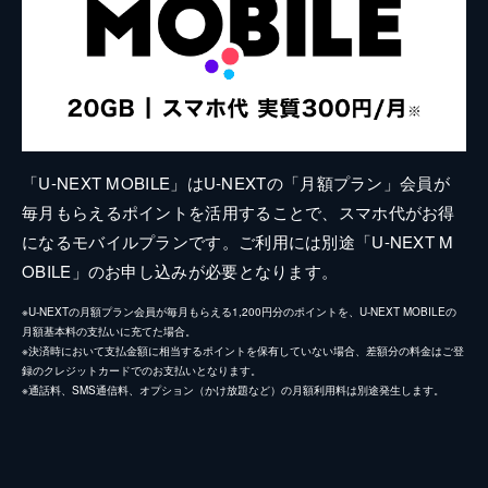
「U-NEXT MOBILE」はU-NEXTの「月額プラン」会員が
毎月もらえるポイントを活用することで、スマホ代がお得
になるモバイルプランです。ご利用には別途「U-NEXT M
OBILE」のお申し込みが必要となります。
※U-NEXTの月額プラン会員が毎月もらえる1,200円分のポイントを、U-NEXT MOBILEの
月額基本料の支払いに充てた場合。
※決済時において支払金額に相当するポイントを保有していない場合、差額分の料金はご登
録のクレジットカードでのお支払いとなります。
※通話料、SMS通信料、オプション（かけ放題など）の月額利用料は別途発生します。