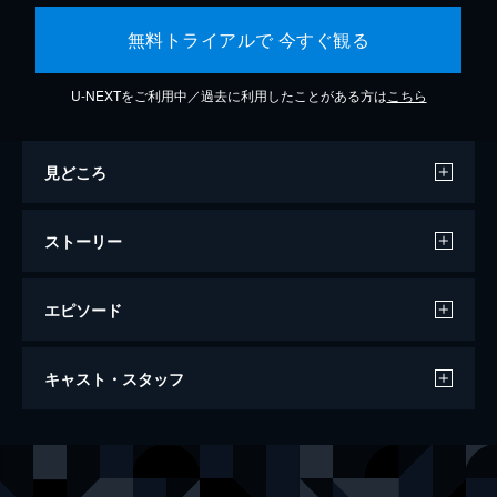
無料トライアルで 今すぐ観る
U-NEXTをご利用中／過去に利用したことがある方は
こちら
見どころ
ストーリー
エピソード
この世界の片隅に
キャスト・スタッフ
129分
声の出演
北條（浦野）すず
のん
北條周作
細谷佳正