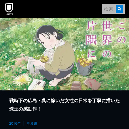
本文へスキップ
戦時下の広島・呉に嫁いだ女性の日常を丁寧に描いた
珠玉の感動作！
2016年
見放題