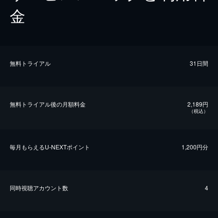
金
無料トライアル
31日間
無料トライアル後の⽉額料金
2,189円
（税込）
毎⽉もらえるU-NEXTポイント
1,200円分
同時視聴アカウント数
4