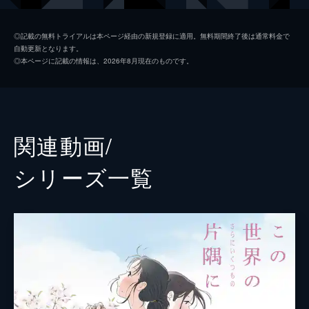
黒村晴美
稲葉菜月
◎記載の無料トライアルは本ページ経由の新規登録に適用。無料期間終了後は通常料金で
自動更新となります。
黒村径子
尾身美詞
◎本ページに記載の情報は、2026年8月現在のものです。
水原哲
小野大輔
浦野すみ
潘めぐみ
白木リン
岩井七世
関連動画/
北條円太郎
牛山茂
シリーズ⼀覧
北條サン
新谷真弓
浦野十郎
小山剛志
浦野キセノ
津田真澄
森田イト
京田尚子
小林の伯父
佐々木望