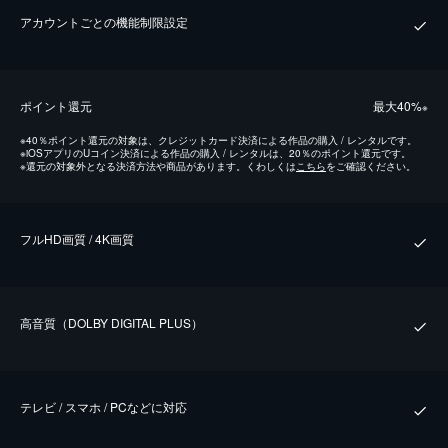
アカウントごとの機能制限設定
ポイント還元
最⼤40%
※
※
40％ポイント還元の対象は、クレジットカード決済による作品の購入 / レンタルです。
※
iOSアプリのUコイン決済による作品の購入 / レンタルは、20％のポイント還元です。
※
還元の対象外となる決済方法や商品があります。くわしくは
こちら
をご確認ください。
フルHD画質 / 4K画質
⾼⾳質（DOLBY DIGITAL PLUS）
テレビ / スマホ / PCなどに対応