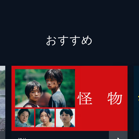
片渕須
こうの
おすすめ
コトリ
MAPP