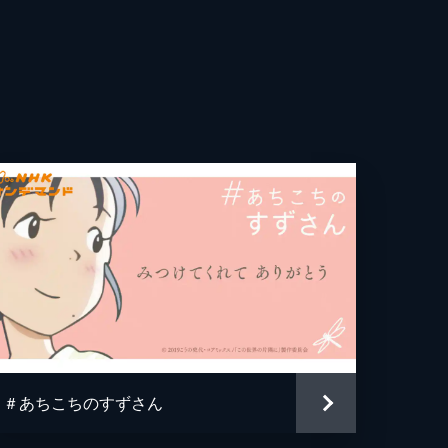
世
弓
志
澄
子
望
子
＃あちこちのすずさん
ろ美