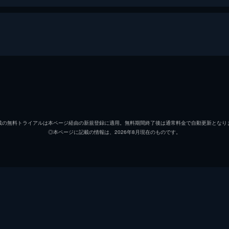
北條（浦野）すず
のん
北條周作
細谷佳
載の無料トライアルは本ページ経由の新規登録に適用。無料期間終了後は通常料金で自動更新となり
◎本ページに記載の情報は、2026年8月現在のものです。
黒村晴美
稲葉菜
黒村径子
尾身美
水原哲
小野大
浦野すみ
潘めぐ