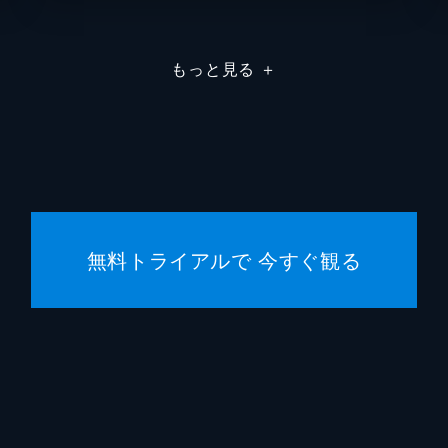
刈谷さん
たちば
もっと見る
＋
堂本さん
世弥き
澁谷天
浦野要一
大森夏
マリナ
目黒未
無料トライアルで 今すぐ観る
千鶴子
池田優
ばけもん
三宅健
憲兵
栩野幸
片渕須