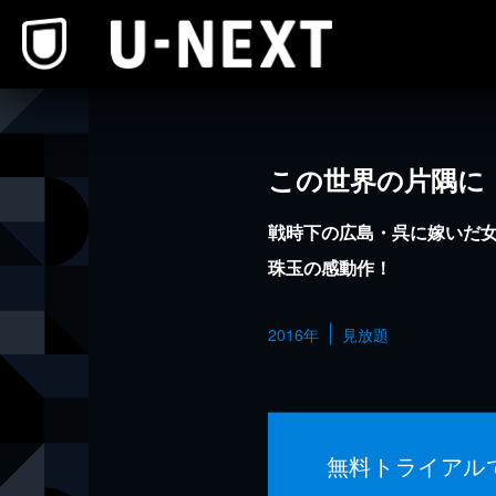
本文へスキップ
この世界の片隅に
戦時下の広島・呉に嫁いだ
珠玉の感動作！
2016年
見放題
無料トライアル