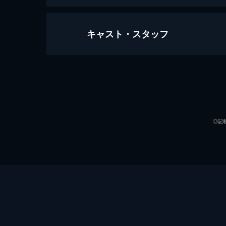
キャスト・スタッフ
この世界の片隅に
129分
声の出演
◎記