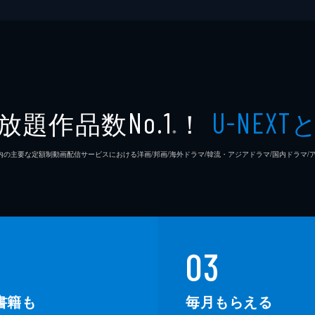
放題作品数
！
No.1
U-NEXT
※
26年7⽉ 国内の主要な定額制動画配信サービスにおける洋画/邦画/海外ドラマ/韓流・アジアドラマ/国内ドラ
03
書籍も
毎月もらえる