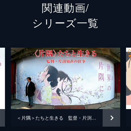
関連動画/
白木リン
岩井七
シリーズ⼀覧
北條円太郎
牛山茂
北條サン
新谷真
浦野十郎
小山剛
浦野キセノ
津田真
森田イト
京田尚
小林の伯父
佐々木
小林の伯母
塩田朋
＜片隅＞たちと生きる 監督・片渕須直の仕事
知多さん
瀬田ひ