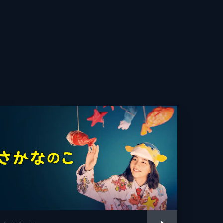
直
史代
ンゴ
A