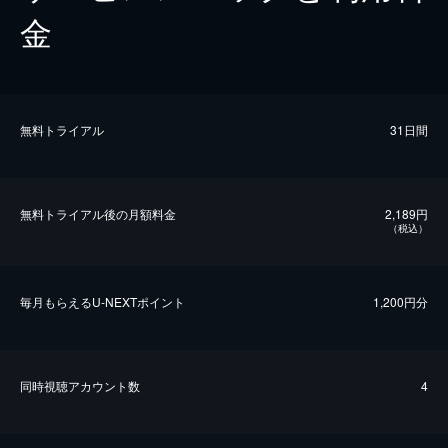
金
無料トライアル
31日間
無料トライアル後の⽉額料金
2,189円
（税込）
毎⽉もらえるU-NEXTポイント
1,200円分
同時視聴アカウント数
4