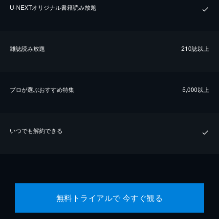
U-NEXTオリジナル書籍読み放題
雑誌読み放題
210誌以上
プロが選ぶおすすめ特集
5,000以上
いつでも解約できる
無料トライアルで 今すぐ観る