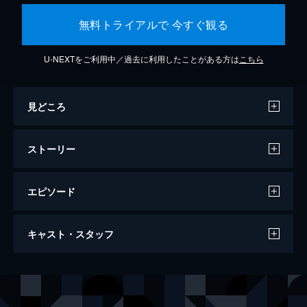
無料トライアルで 今すぐ観る
U-NEXTをご利用中／過去に利用したことがある方は
こちら
見どころ
ストーリー
エピソード
この世界の片隅に
キャスト・スタッフ
129分
声の出演
北條（浦野）すず
のん
北條周作
細谷佳正