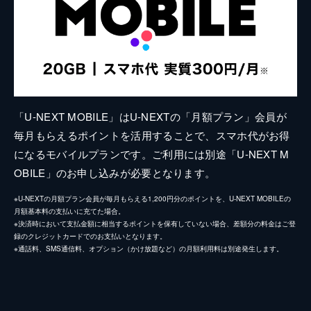
「U-NEXT MOBILE」はU-NEXTの「月額プラン」会員が
毎月もらえるポイントを活用することで、スマホ代がお得
になるモバイルプランです。ご利用には別途「U-NEXT M
OBILE」のお申し込みが必要となります。
※U-NEXTの月額プラン会員が毎月もらえる1,200円分のポイントを、U-NEXT MOBILEの
月額基本料の支払いに充てた場合。
※決済時において支払金額に相当するポイントを保有していない場合、差額分の料金はご登
録のクレジットカードでのお支払いとなります。
※通話料、SMS通信料、オプション（かけ放題など）の月額利用料は別途発生します。