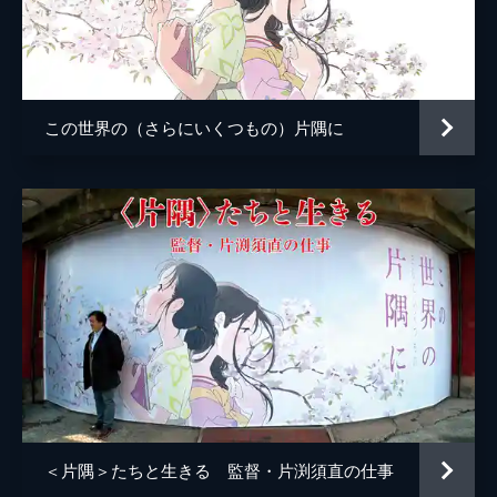
小林の伯母
塩田朋子
知多さん
瀬田ひろ美
刈谷さん
たちばなことね
この世界の（さらにいくつもの）片隅に
堂本さん
世弥きくよ
澁谷天外
浦野要一
大森夏向
マリナ
目黒未奈
千鶴子
池田優音
ばけもん
三宅健太
憲兵
栩野幸知
監督
片渕須直
＜片隅＞たちと生きる 監督・片渕須直の仕事
脚本
片渕須直