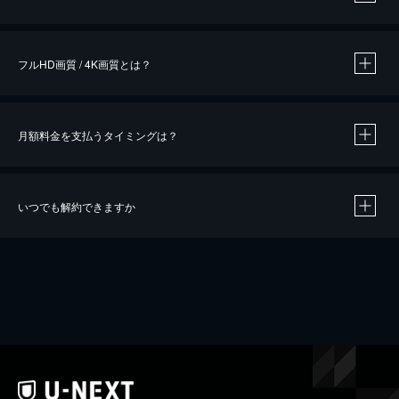
※
作品によって必要なポイントが異なります。
フルHD画質 / 4K画質とは？
月額料金を支払うタイミングは？
※
40％ポイント還元の対象は、クレジットカード決済による作品の購入 / レンタルです。
※
iOSアプリのUコイン決済による作品の購入 / レンタルは、20％のポイント還元です。
※
還元の対象外となる決済方法や商品があります。くわしくは
こちら
をご確認ください。
いつでも解約できますか
こちら