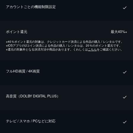
アカウントごとの機能制限設定
ポイント還元
最⼤40%
※
※
40％ポイント還元の対象は、クレジットカード決済による作品の購入 / レンタルです。
※
iOSアプリのUコイン決済による作品の購入 / レンタルは、20％のポイント還元です。
※
還元の対象外となる決済方法や商品があります。くわしくは
こちら
をご確認ください。
フルHD画質 / 4K画質
⾼⾳質（DOLBY DIGITAL PLUS）
テレビ / スマホ / PCなどに対応