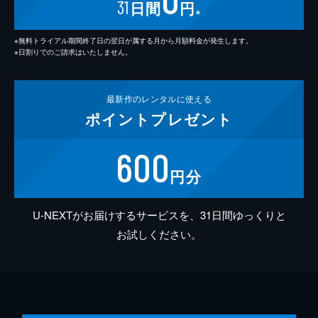
31
日間
円
※
※無料トライアル期間終了日の翌日が属する月から月額料金が発生します。
※日割りでのご請求はいたしません。
最新作の
レンタルに使える
ポイント
プレゼント
600
円分
U-NEXTがお届けするサービスを、31日間ゆっくりと
お試しください。