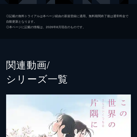
黒村晴美
稲葉菜月
◎記載の無料トライアルは本ページ経由の新規登録に適用。無料期間終了後は通常料金で
自動更新となります。
黒村径子
尾身美詞
◎本ページに記載の情報は、2026年8月現在のものです。
水原哲
小野大輔
浦野すみ
潘めぐみ
白木リン
岩井七世
関連動画/
北條円太郎
牛山茂
シリーズ⼀覧
北條サン
新谷真弓
浦野十郎
小山剛志
浦野キセノ
津田真澄
森田イト
京田尚子
小林の伯父
佐々木望