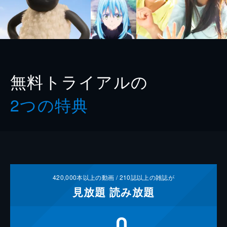
無料トライアルの
2つの特典
420,000
本以上の動画 /
210
誌以上の雑誌が
見放題
読み放題
0