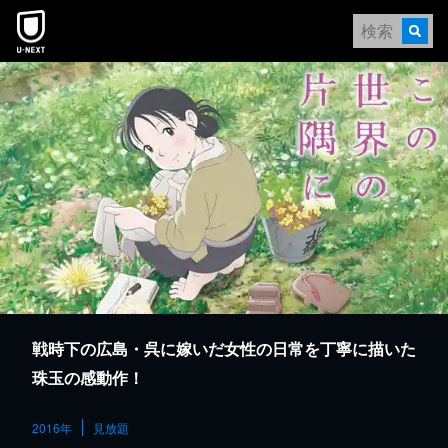
本文へスキップ
戦時下の広島・呉に嫁いだ女性の日常を丁寧に描いた
珠玉の感動作！
2016年
見放題