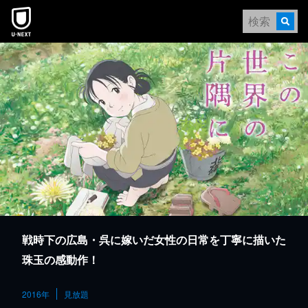
本文へスキップ
戦時下の広島・呉に嫁いだ女性の日常を丁寧に描いた
珠玉の感動作！
2016年
見放題