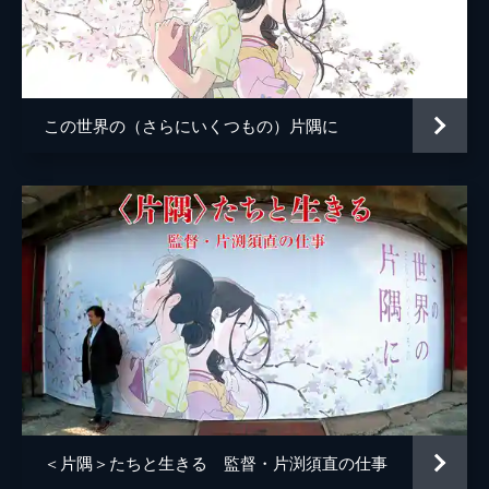
小林の伯母
塩田朋子
知多さん
瀬田ひろ美
刈谷さん
たちばなことね
この世界の（さらにいくつもの）片隅に
堂本さん
世弥きくよ
澁谷天外
浦野要一
大森夏向
マリナ
目黒未奈
千鶴子
池田優音
ばけもん
三宅健太
憲兵
栩野幸知
監督
片渕須直
＜片隅＞たちと生きる 監督・片渕須直の仕事
脚本
片渕須直