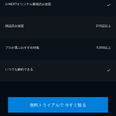
U-NEXTオリジナル書籍読み放題
雑誌読み放題
210誌以上
プロが選ぶおすすめ特集
5,000以上
いつでも解約できる
無料トライアルで 今すぐ観る