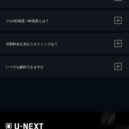
※
作品によって必要なポイントが異なります。
フルHD画質 / 4K画質とは？
月額料金を支払うタイミングは？
※
40％ポイント還元の対象は、クレジットカード決済による作品の購入 / レンタルです。
※
iOSアプリのUコイン決済による作品の購入 / レンタルは、20％のポイント還元です。
※
還元の対象外となる決済方法や商品があります。くわしくは
こちら
をご確認ください。
いつでも解約できますか
こちら