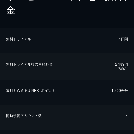
金
無料トライアル
31日間
無料トライアル後の⽉額料金
2,189円
（税込）
毎⽉もらえるU-NEXTポイント
1,200円分
同時視聴アカウント数
4