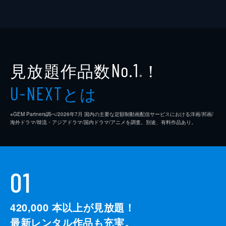
見放題作品数
！
No.1
※
とは
U-NEXT
※GEM Partners調べ/2026年7⽉ 国内の主要な定額制動画配信サービスにおける洋画/邦画/
海外ドラマ/韓流・アジアドラマ/国内ドラマ/アニメを調査。別途、有料作品あり。
01
420,000
本以上が見放題！
最新レンタル作品も充実。