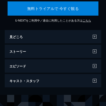
無料トライアルで 今すぐ観る
U-NEXTをご利用中／過去に利用したことがある方は
こちら
見どころ
ストーリー
エピソード
この世界の片隅に
キャスト・スタッフ
129分
声の出演
北條（浦野）すず
のん
北條周作
細谷佳正