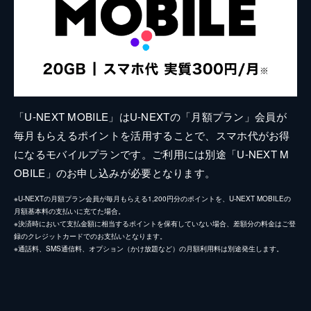
「U-NEXT MOBILE」はU-NEXTの「月額プラン」会員が
毎月もらえるポイントを活用することで、スマホ代がお得
になるモバイルプランです。ご利用には別途「U-NEXT M
OBILE」のお申し込みが必要となります。
※U-NEXTの月額プラン会員が毎月もらえる1,200円分のポイントを、U-NEXT MOBILEの
月額基本料の支払いに充てた場合。
※決済時において支払金額に相当するポイントを保有していない場合、差額分の料金はご登
録のクレジットカードでのお支払いとなります。
※通話料、SMS通信料、オプション（かけ放題など）の月額利用料は別途発生します。