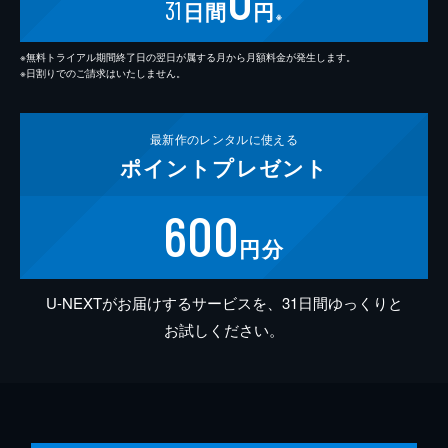
31
日間
円
※
※無料トライアル期間終了日の翌日が属する月から月額料金が発生します。
※日割りでのご請求はいたしません。
最新作の
レンタルに使える
ポイント
プレゼント
600
円分
U-NEXTがお届けするサービスを、31日間ゆっくりと
お試しください。