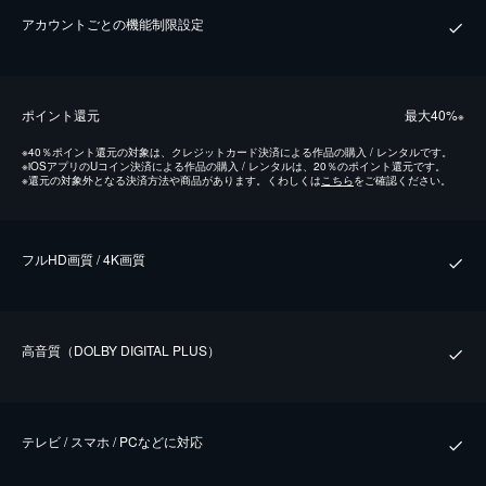
アカウントごとの機能制限設定
ポイント還元
最⼤40%
※
※
40％ポイント還元の対象は、クレジットカード決済による作品の購入 / レンタルです。
※
iOSアプリのUコイン決済による作品の購入 / レンタルは、20％のポイント還元です。
※
還元の対象外となる決済方法や商品があります。くわしくは
こちら
をご確認ください。
フルHD画質 / 4K画質
⾼⾳質（DOLBY DIGITAL PLUS）
テレビ / スマホ / PCなどに対応