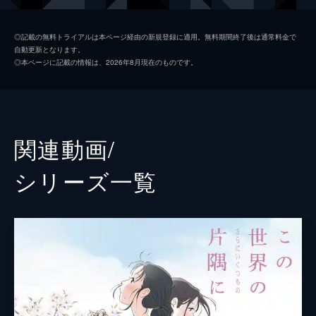
黒村晴美
稲葉菜月
◎記載の無料トライアルは本ページ経由の新規登録に適用。無料期間終了後は通常料金で
自動更新となります。
黒村径子
尾身美詞
◎本ページに記載の情報は、2026年8月現在のものです。
水原哲
小野大輔
浦野すみ
潘めぐみ
白木リン
岩井七世
関連動画/
北條円太郎
牛山茂
シリーズ⼀覧
北條サン
新谷真弓
浦野十郎
小山剛志
浦野キセノ
津田真澄
森田イト
京田尚子
小林の伯父
佐々木望