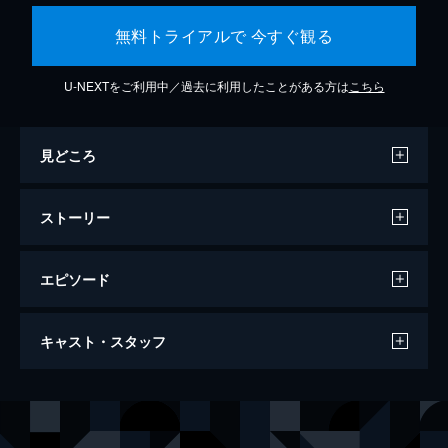
無料トライアルで 今すぐ観る
U-NEXTをご利用中／過去に利用したことがある方は
こちら
見どころ
ストーリー
エピソード
この世界の片隅に
キャスト・スタッフ
129分
声の出演
北條（浦野）すず
のん
北條周作
細谷佳正