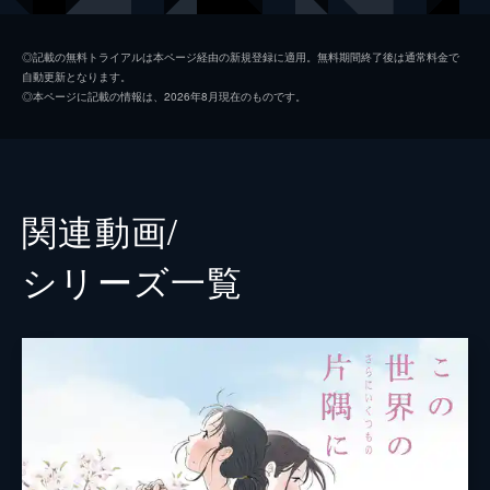
黒村晴美
稲葉菜月
◎記載の無料トライアルは本ページ経由の新規登録に適用。無料期間終了後は通常料金で
自動更新となります。
黒村径子
尾身美詞
◎本ページに記載の情報は、2026年8月現在のものです。
水原哲
小野大輔
浦野すみ
潘めぐみ
白木リン
岩井七世
関連動画/
北條円太郎
牛山茂
シリーズ⼀覧
北條サン
新谷真弓
浦野十郎
小山剛志
浦野キセノ
津田真澄
森田イト
京田尚子
小林の伯父
佐々木望