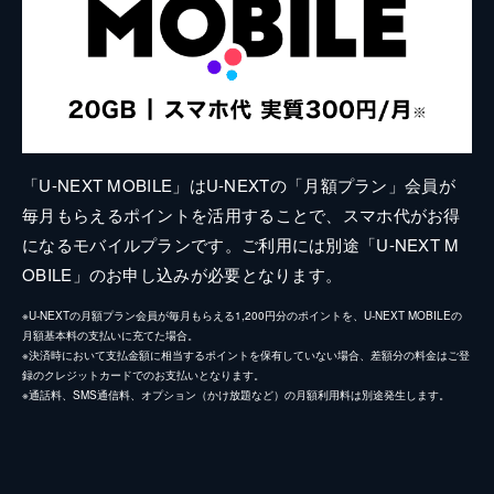
「U-NEXT MOBILE」はU-NEXTの「月額プラン」会員が
毎月もらえるポイントを活用することで、スマホ代がお得
になるモバイルプランです。ご利用には別途「U-NEXT M
OBILE」のお申し込みが必要となります。
※U-NEXTの月額プラン会員が毎月もらえる1,200円分のポイントを、U-NEXT MOBILEの
月額基本料の支払いに充てた場合。
※決済時において支払金額に相当するポイントを保有していない場合、差額分の料金はご登
録のクレジットカードでのお支払いとなります。
※通話料、SMS通信料、オプション（かけ放題など）の月額利用料は別途発生します。