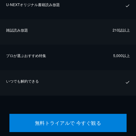
U-NEXTオリジナル書籍読み放題
雑誌読み放題
210誌以上
プロが選ぶおすすめ特集
5,000以上
いつでも解約できる
無料トライアルで 今すぐ観る