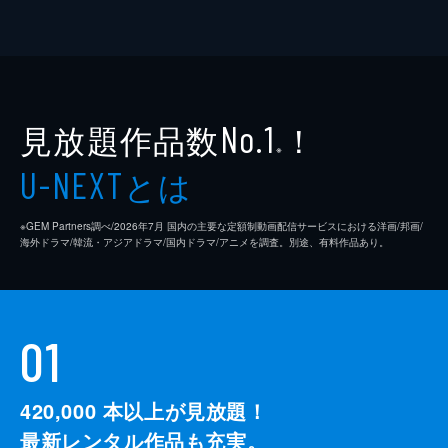
見放題作品数
！
No.1
※
とは
U-NEXT
※GEM Partners調べ/2026年7⽉ 国内の主要な定額制動画配信サービスにおける洋画/邦画/
海外ドラマ/韓流・アジアドラマ/国内ドラマ/アニメを調査。別途、有料作品あり。
01
420,000
本以上が見放題！
最新レンタル作品も充実。