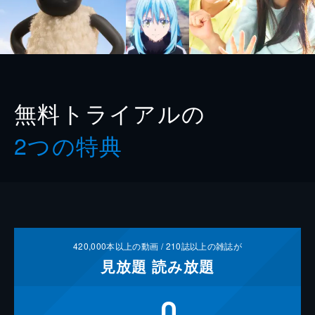
無料トライアルの
2つの特典
420,000
本以上の動画 /
210
誌以上の雑誌が
見放題
読み放題
0