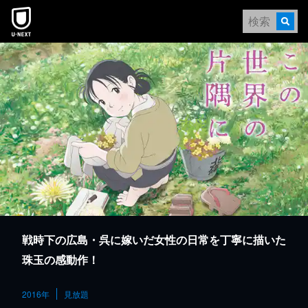
本文へスキップ
戦時下の広島・呉に嫁いだ女性の日常を丁寧に描いた
珠玉の感動作！
2016年
見放題