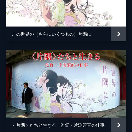
小林の伯母
塩田朋子
知多さん
瀬田ひろ美
刈谷さん
たちばなことね
この世界の（さらにいくつもの）片隅に
堂本さん
世弥きくよ
澁谷天外
浦野要一
大森夏向
マリナ
目黒未奈
千鶴子
池田優音
ばけもん
三宅健太
憲兵
栩野幸知
監督
片渕須直
＜片隅＞たちと生きる 監督・片渕須直の仕事
脚本
片渕須直