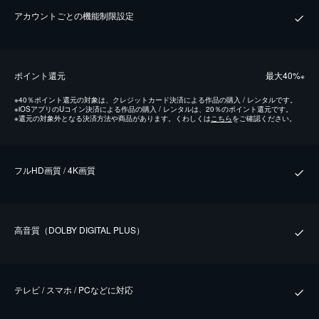
アカウントごとの機能制限設定
ポイント還元
最⼤40%
※
※
40％ポイント還元の対象は、クレジットカード決済による作品の購入 / レンタルです。
※
iOSアプリのUコイン決済による作品の購入 / レンタルは、20％のポイント還元です。
※
還元の対象外となる決済方法や商品があります。くわしくは
こちら
をご確認ください。
フルHD画質 / 4K画質
⾼⾳質（DOLBY DIGITAL PLUS）
テレビ / スマホ / PCなどに対応