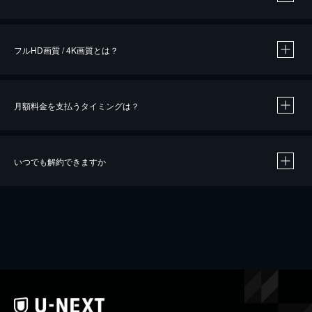
※
作品によって必要なポイントが異なります。
フルHD画質 / 4K画質とは？
月額料金を支払うタイミングは？
※
40％ポイント還元の対象は、クレジットカード決済による作品の購入 / レンタルです。
※
iOSアプリのUコイン決済による作品の購入 / レンタルは、20％のポイント還元です。
※
還元の対象外となる決済方法や商品があります。くわしくは
こちら
をご確認ください。
いつでも解約できますか
こちら