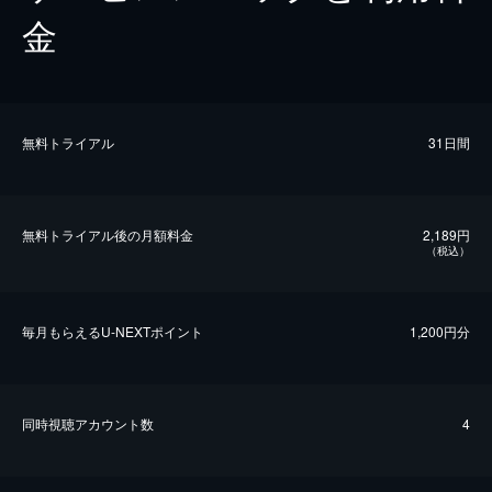
金
無料トライアル
31日間
無料トライアル後の⽉額料金
2,189円
（税込）
毎⽉もらえるU-NEXTポイント
1,200円分
同時視聴アカウント数
4