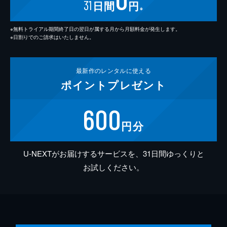
31
日間
円
※
※無料トライアル期間終了日の翌日が属する月から月額料金が発生します。
※日割りでのご請求はいたしません。
最新作の
レンタルに使える
ポイント
プレゼント
600
円分
U-NEXTがお届けするサービスを、31日間ゆっくりと
お試しください。