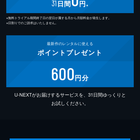
31
日間
円
※
※無料トライアル期間終了日の翌日が属する月から月額料金が発生します。
※日割りでのご請求はいたしません。
最新作の
レンタルに使える
ポイント
プレゼント
600
円分
U-NEXTがお届けするサービスを、31日間ゆっくりと
お試しください。