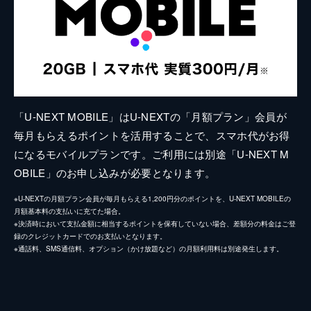
「U-NEXT MOBILE」はU-NEXTの「月額プラン」会員が
毎月もらえるポイントを活用することで、スマホ代がお得
になるモバイルプランです。ご利用には別途「U-NEXT M
OBILE」のお申し込みが必要となります。
※U-NEXTの月額プラン会員が毎月もらえる1,200円分のポイントを、U-NEXT MOBILEの
月額基本料の支払いに充てた場合。
※決済時において支払金額に相当するポイントを保有していない場合、差額分の料金はご登
録のクレジットカードでのお支払いとなります。
※通話料、SMS通信料、オプション（かけ放題など）の月額利用料は別途発生します。