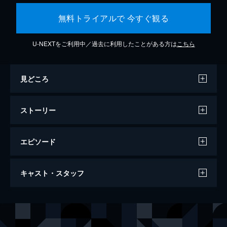
無料トライアルで 今すぐ観る
U-NEXTをご利用中／過去に利用したことがある方は
こちら
見どころ
ストーリー
エピソード
この世界の片隅に
キャスト・スタッフ
129分
声の出演
北條（浦野）すず
のん
北條周作
細谷佳正