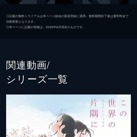
黒村晴美
稲葉菜月
◎記載の無料トライアルは本ページ経由の新規登録に適用。無料期間終了後は通常料金で
自動更新となります。
黒村径子
尾身美詞
◎本ページに記載の情報は、2026年8月現在のものです。
水原哲
小野大輔
浦野すみ
潘めぐみ
白木リン
岩井七世
関連動画/
北條円太郎
牛山茂
シリーズ⼀覧
北條サン
新谷真弓
浦野十郎
小山剛志
浦野キセノ
津田真澄
森田イト
京田尚子
小林の伯父
佐々木望