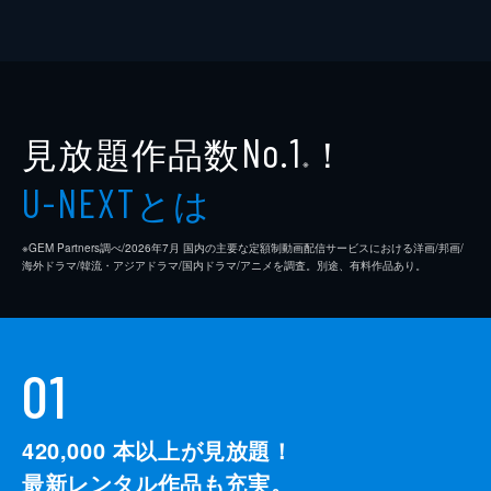
見放題作品数
！
No.1
※
とは
U-NEXT
※GEM Partners調べ/2026年7⽉ 国内の主要な定額制動画配信サービスにおける洋画/邦画/
海外ドラマ/韓流・アジアドラマ/国内ドラマ/アニメを調査。別途、有料作品あり。
01
420,000
本以上が見放題！
最新レンタル作品も充実。