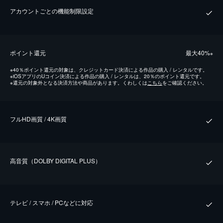
アカウントごとの機能制限設定
ポイント還元
最⼤40%
※
※
40％ポイント還元の対象は、クレジットカード決済による作品の購入 / レンタルです。
※
iOSアプリのUコイン決済による作品の購入 / レンタルは、20％のポイント還元です。
※
還元の対象外となる決済方法や商品があります。くわしくは
こちら
をご確認ください。
フルHD画質 / 4K画質
⾼⾳質（DOLBY DIGITAL PLUS）
テレビ / スマホ / PCなどに対応