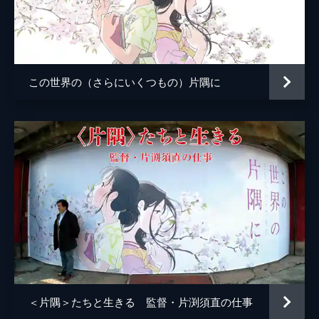
小林の伯母
塩田朋子
知多さん
瀬田ひろ美
刈谷さん
たちばなことね
この世界の（さらにいくつもの）片隅に
堂本さん
世弥きくよ
澁谷天外
浦野要一
大森夏向
マリナ
目黒未奈
千鶴子
池田優音
ばけもん
三宅健太
憲兵
栩野幸知
監督
片渕須直
＜片隅＞たちと生きる 監督・片渕須直の仕事
脚本
片渕須直