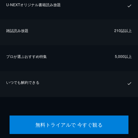
U-NEXTオリジナル書籍読み放題
雑誌読み放題
210誌以上
プロが選ぶおすすめ特集
5,000以上
いつでも解約できる
無料トライアルで 今すぐ観る