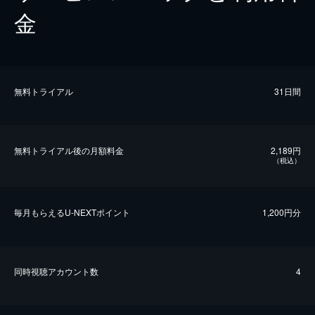
金
無料トライアル
31日間
無料トライアル後の⽉額料金
2,189円
（税込）
毎⽉もらえるU-NEXTポイント
1,200円分
同時視聴アカウント数
4