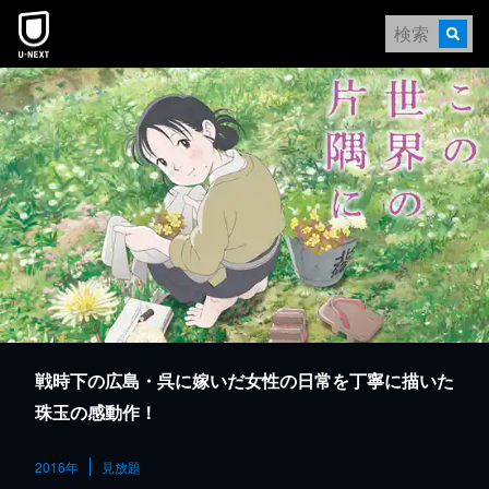
本文へスキップ
戦時下の広島・呉に嫁いだ女性の日常を丁寧に描いた
珠玉の感動作！
2016年
見放題