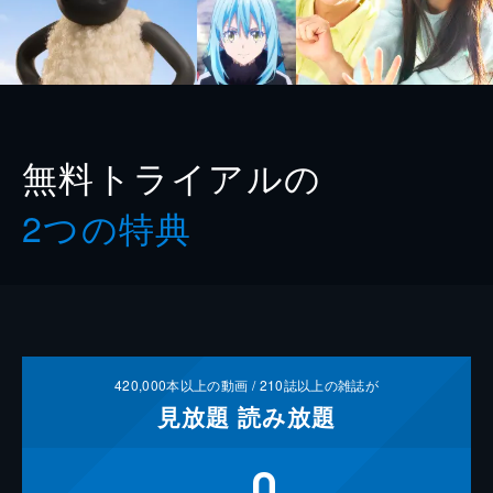
無料トライアルの
2つの特典
420,000
本以上の動画 /
210
誌以上の雑誌が
見放題
読み放題
0