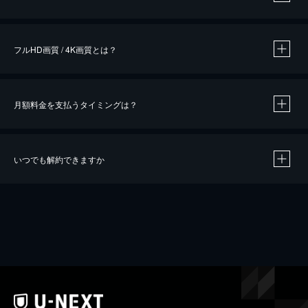
※
作品によって必要なポイントが異なります。
フルHD画質 / 4K画質とは？
月額料金を支払うタイミングは？
※
40％ポイント還元の対象は、クレジットカード決済による作品の購入 / レンタルです。
※
iOSアプリのUコイン決済による作品の購入 / レンタルは、20％のポイント還元です。
※
還元の対象外となる決済方法や商品があります。くわしくは
こちら
をご確認ください。
いつでも解約できますか
こちら