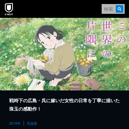
本文へスキップ
戦時下の広島・呉に嫁いだ女性の日常を丁寧に描いた
珠玉の感動作！
2016年
見放題