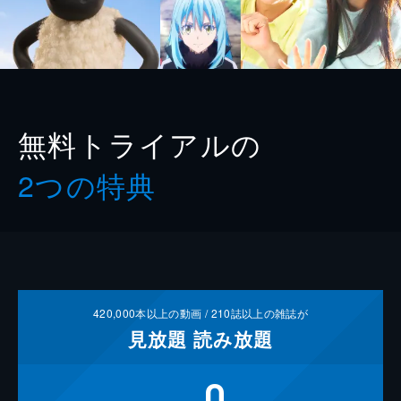
無料トライアルの
2つの特典
420,000
本以上の動画 /
210
誌以上の雑誌が
見放題
読み放題
0