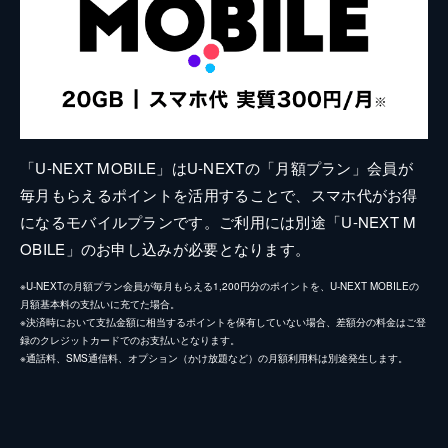
「U-NEXT MOBILE」はU-NEXTの「月額プラン」会員が
毎月もらえるポイントを活用することで、スマホ代がお得
になるモバイルプランです。ご利用には別途「U-NEXT M
OBILE」のお申し込みが必要となります。
※U-NEXTの月額プラン会員が毎月もらえる1,200円分のポイントを、U-NEXT MOBILEの
月額基本料の支払いに充てた場合。
※決済時において支払金額に相当するポイントを保有していない場合、差額分の料金はご登
録のクレジットカードでのお支払いとなります。
※通話料、SMS通信料、オプション（かけ放題など）の月額利用料は別途発生します。