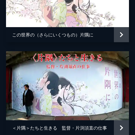
小林の伯母
塩田朋子
知多さん
瀬田ひろ美
刈谷さん
たちばなことね
この世界の（さらにいくつもの）片隅に
堂本さん
世弥きくよ
澁谷天外
浦野要一
大森夏向
マリナ
目黒未奈
千鶴子
池田優音
ばけもん
三宅健太
憲兵
栩野幸知
監督
片渕須直
＜片隅＞たちと生きる 監督・片渕須直の仕事
脚本
片渕須直