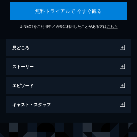
無料トライアルで 今すぐ観る
U-NEXTをご利用中／過去に利用したことがある方は
こちら
見どころ
ストーリー
エピソード
この世界の片隅に
キャスト・スタッフ
129分
声の出演
北條（浦野）すず
のん
北條周作
細谷佳正