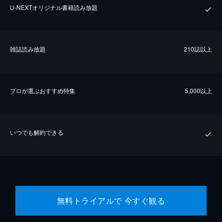
U-NEXTオリジナル書籍読み放題
雑誌読み放題
210誌以上
プロが選ぶおすすめ特集
5,000以上
いつでも解約できる
無料トライアルで 今すぐ観る