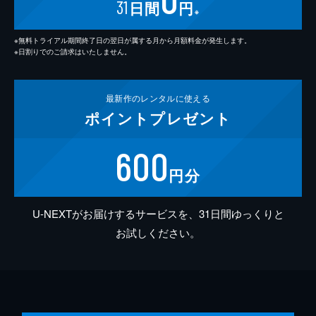
31
日間
円
※
※無料トライアル期間終了日の翌日が属する月から月額料金が発生します。
※日割りでのご請求はいたしません。
最新作の
レンタルに使える
ポイント
プレゼント
600
円分
U-NEXTがお届けするサービスを、31日間ゆっくりと
お試しください。