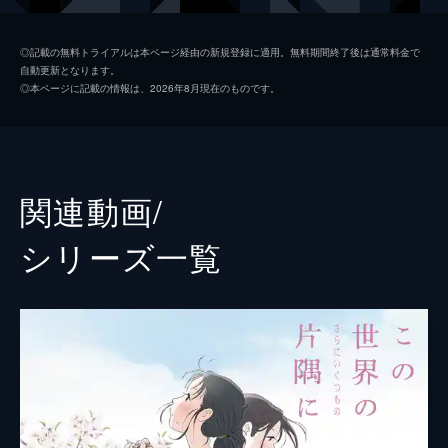
黒村晴美
稲葉菜月
◎記載の無料トライアルは本ページ経由の新規登録に適用。無料期間終了後は通常料金で
自動更新となります。
黒村径子
尾身美詞
◎本ページに記載の情報は、2026年8月現在のものです。
水原哲
小野大輔
浦野すみ
潘めぐみ
白木リン
岩井七世
関連動画/
北條円太郎
牛山茂
シリーズ⼀覧
北條サン
新谷真弓
浦野十郎
小山剛志
浦野キセノ
津田真澄
森田イト
京田尚子
小林の伯父
佐々木望