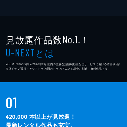
見放題作品数
！
No.1
※
とは
U-NEXT
※GEM Partners調べ/2026年7⽉ 国内の主要な定額制動画配信サービスにおける洋画/邦画/
海外ドラマ/韓流・アジアドラマ/国内ドラマ/アニメを調査。別途、有料作品あり。
01
420,000
本以上が見放題！
最新レンタル作品も充実。