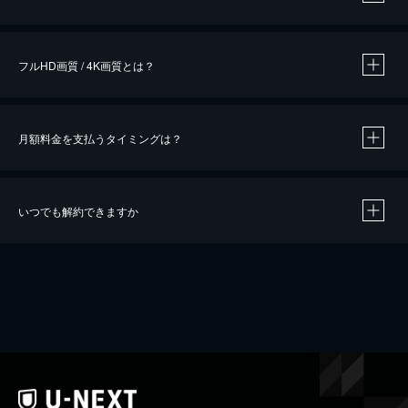
※
作品によって必要なポイントが異なります。
フルHD画質 / 4K画質とは？
月額料金を支払うタイミングは？
※
40％ポイント還元の対象は、クレジットカード決済による作品の購入 / レンタルです。
※
iOSアプリのUコイン決済による作品の購入 / レンタルは、20％のポイント還元です。
※
還元の対象外となる決済方法や商品があります。くわしくは
こちら
をご確認ください。
いつでも解約できますか
こちら