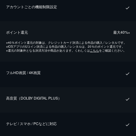
アカウントごとの機能制限設定
ポイント還元
最⼤40%
※
※
40％ポイント還元の対象は、クレジットカード決済による作品の購入 / レンタルです。
※
iOSアプリのUコイン決済による作品の購入 / レンタルは、20％のポイント還元です。
※
還元の対象外となる決済方法や商品があります。くわしくは
こちら
をご確認ください。
フルHD画質 / 4K画質
⾼⾳質（DOLBY DIGITAL PLUS）
テレビ / スマホ / PCなどに対応