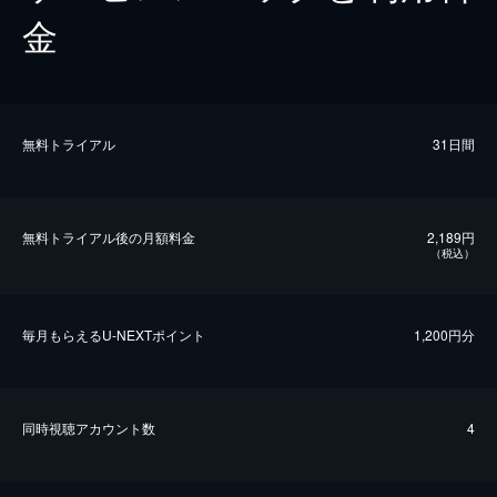
金
無料トライアル
31日間
無料トライアル後の⽉額料金
2,189円
（税込）
毎⽉もらえるU-NEXTポイント
1,200円分
同時視聴アカウント数
4