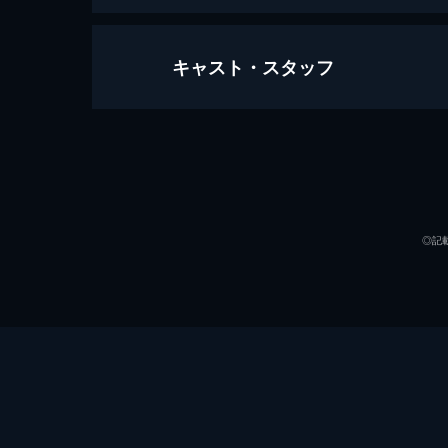
キャスト・スタッフ
シン・エヴァンゲリオン劇場版
155分
声の出演
◎記