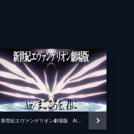
彦
夢
哉
子
樹
人
新世紀エヴァンゲリオン劇場版 Air／まごころを、君に
呂