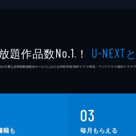
新祐樹
前田玲
村田知
放題作品数
！
No.1
U-NEXT
虎島貴
※
26年7⽉ 国内の主要な定額制動画配信サービスにおける洋画/邦画/海外ドラマ/韓流・アジアドラマ/国内ドラ
井関花
神木隆
庵野秀
03
鶴巻和
書籍も
毎月もらえる
中山勝