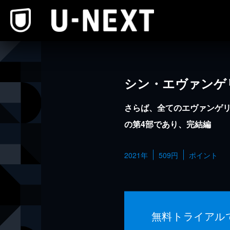
本文へスキップ
シン・エヴァンゲ
さらば、全てのエヴァンゲ
の第4部であり、完結編
2021年
509円
ポイント
無料トライアル