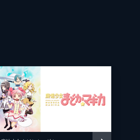
光
昭
あい
コ
己
杏
和
貴志