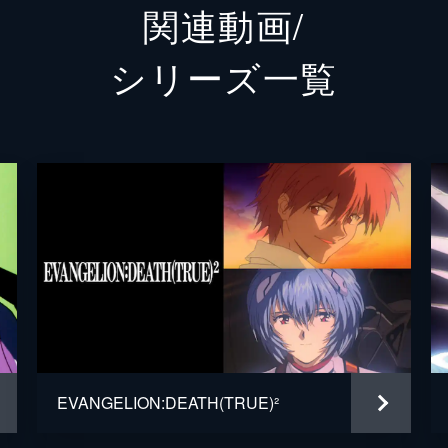
関連動画/
渚カヲル
石田彰
シリーズ⼀覧
碇ゲンドウ
立木文
冬月コウゾウ
清川元
鈴原トウジ
関智一
相田ケンスケ
岩永哲
鈴原ヒカリ
岩男潤
伊吹マヤ
長沢美
青葉シゲル
子安武
EVANGELION:DEATH(TRUE)²
日向マコト
優希比