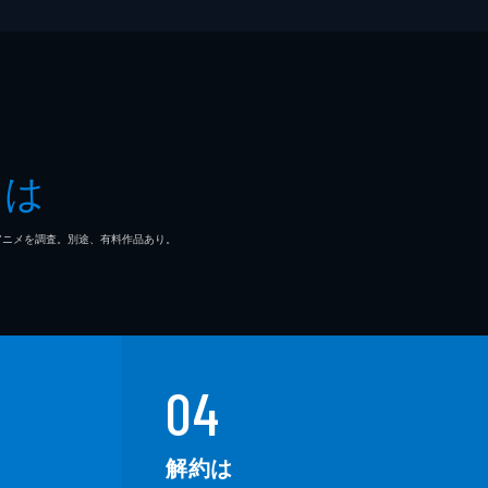
奈
沙
とは
明
マ/アニメを調査。別途、有料作品あり。
芽
之介
明
04
哉
解約は
一