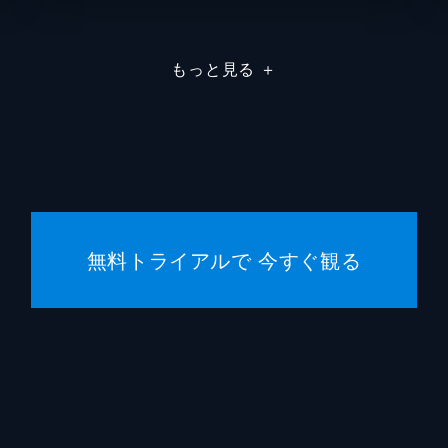
高雄コウジ
大塚明
もっと見る
＋
鈴原サクラ
沢城み
長良スミレ
大原さ
北上ミドリ
伊瀬茉
多摩ヒデキ
勝杏里
無料トライアルで 今すぐ観る
加持リョウジ
山寺宏
加持リョウジ（少年）
内山昂
川田紳
興津和