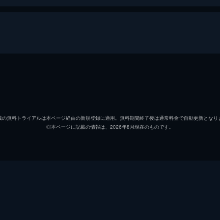
碇シンジ
緒方恵
アヤナミレイ（仮称）／綾波レイ
林原め
載の無料トライアルは本ページ経由の新規登録に適用。無料期間終了後は通常料金で自動更新となり
◎本ページに記載の情報は、2026年8月現在のものです。
式波・アスカ・ラングレー
宮村優
真希波・マリ・イラストリアス
坂本真
葛城ミサト
三石琴
赤木リツコ
山口由