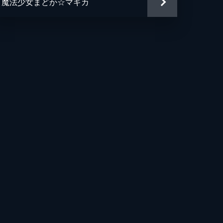
魔法少女まどか☆マギカ
う子
ロミチ
美
幸
人
や
太
之介