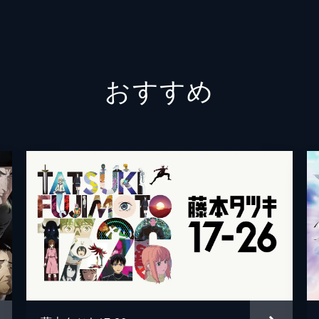
下山吉
星野充
おすすめ
さとう
滝沢ロ
堀越真
八百屋
斎藤千
小野塚