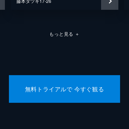
藤本タツキ17-26
儀武ゆ
手塚ヒ
塙真奈
もっと見る
＋
大南悠
中務貴
丹羽正
無料トライアルで 今すぐ観る
広瀬さ
中村源
武蔵真