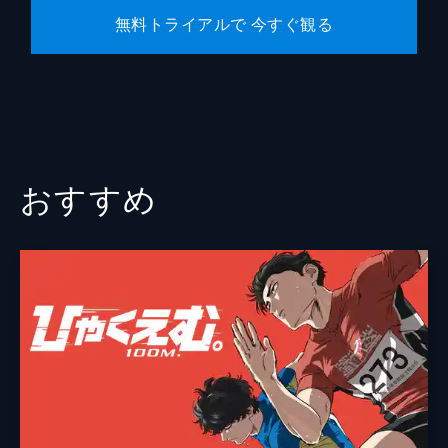
無料トライアルで 今すぐ観る
丹羽正人
広瀬さや
中村源太
武蔵真之介
新祐樹
おすすめ
前田玲奈
村田知沙
虎島貴明
井関花芽
神木隆之介
総監督
庵野秀明
監督
鶴巻和哉