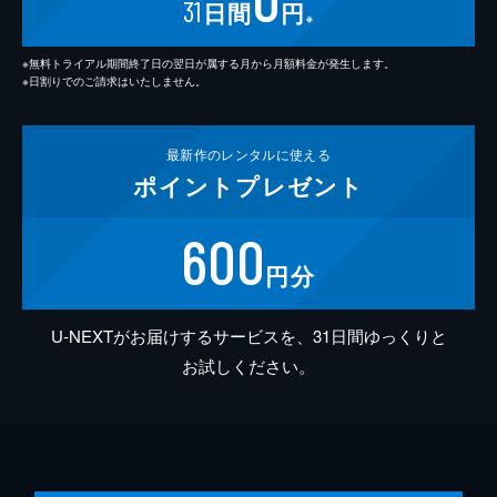
31
日間
円
※
※無料トライアル期間終了日の翌日が属する月から月額料金が発生します。
※日割りでのご請求はいたしません。
最新作の
レンタルに使える
ポイント
プレゼント
600
円分
U-NEXTがお届けするサービスを、31日間ゆっくりと
お試しください。