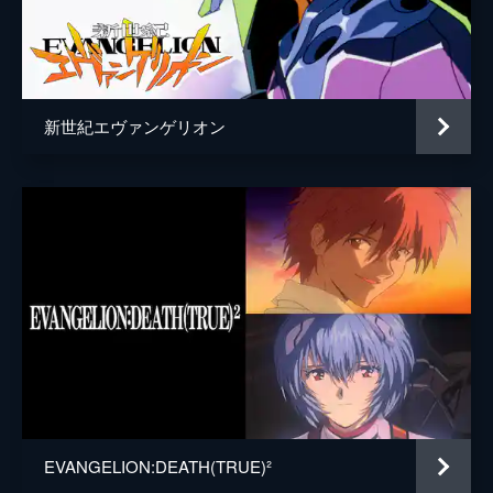
青葉シゲル
子安武人
日向マコト
優希比呂
高雄コウジ
大塚明夫
新世紀エヴァンゲリオン
鈴原サクラ
沢城みゆき
長良スミレ
大原さやか
北上ミドリ
伊瀬茉莉也
多摩ヒデキ
勝杏里
加持リョウジ
山寺宏一
加持リョウジ（少年）
内山昂輝
川田紳司
興津和幸
EVANGELION:DEATH(TRUE)²
下山吉光