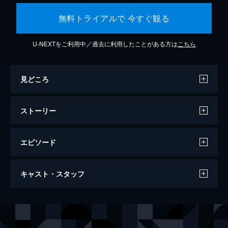
無料トライアルで 今すぐ観る
U-NEXTをご利用中／過去に利用したことがある方は
こちら
見どころ
ストーリー
エピソード
シン・エヴァンゲリオン劇場版
キャスト・スタッフ
155分
声の出演
碇シンジ
緒方恵美
アヤナミレイ（仮称）／綾波レイ
林原めぐみ