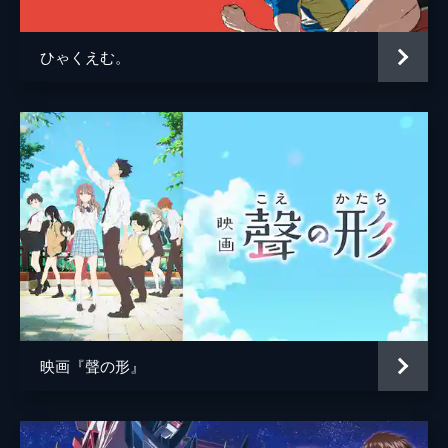
中山勝一
ひゃくえむ。
前田真宏
脚本
庵野秀明
原作
庵野秀明
音楽
鷺巣詩郎
映画『聲の形』