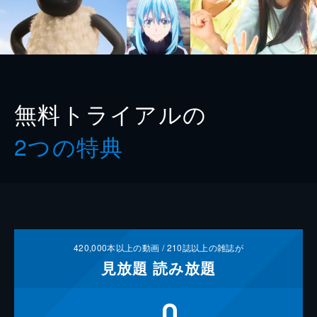
無料トライアルの
2つの特典
420,000
本以上の動画 /
210
誌以上の雑誌が
見放題
読み放題
0