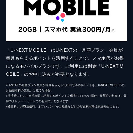
「U-NEXT MOBILE」はU-NEXTの「月額プラン」会員が
毎月もらえるポイントを活用することで、スマホ代がお得
になるモバイルプランです。ご利用には別途「U-NEXT M
OBILE」のお申し込みが必要となります。
※U-NEXTの月額プラン会員が毎月もらえる1,200円分のポイントを、U-NEXT MOBILEの
月額基本料の支払いに充てた場合。
※決済時において支払金額に相当するポイントを保有していない場合、差額分の料金はご登
録のクレジットカードでのお支払いとなります。
※通話料、SMS通信料、オプション（かけ放題など）の月額利用料は別途発生します。