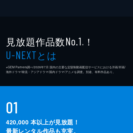
見放題作品数
！
No.1
※
とは
U-NEXT
※GEM Partners調べ/2026年7⽉ 国内の主要な定額制動画配信サービスにおける洋画/邦画/
海外ドラマ/韓流・アジアドラマ/国内ドラマ/アニメを調査。別途、有料作品あり。
01
420,000
本以上が見放題！
最新レンタル作品も充実。