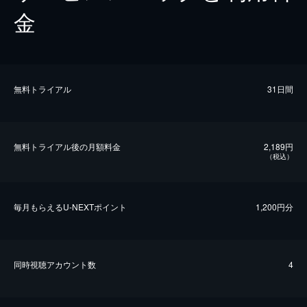
金
無料トライアル
31日間
無料トライアル後の⽉額料金
2,189円
（税込）
毎⽉もらえるU-NEXTポイント
1,200円分
同時視聴アカウント数
4