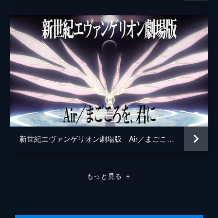
星野充昭
さとうあい
滝沢ロコ
堀越真己
八百屋杏
斎藤千和
小野塚貴志
儀武ゆう子
新世紀エヴァンゲリオン劇場版 Air／まごころを、君に
手塚ヒロミチ
塙真奈美
もっと見る
＋
大南悠
中務貴幸