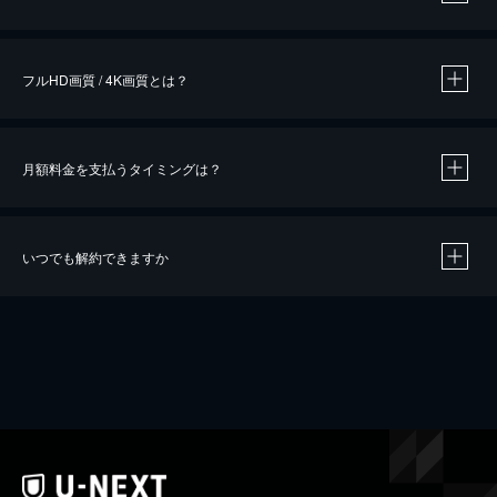
※
作品によって必要なポイントが異なります。
フルHD画質 / 4K画質とは？
月額料金を支払うタイミングは？
※
40％ポイント還元の対象は、クレジットカード決済による作品の購入 / レンタルです。
※
iOSアプリのUコイン決済による作品の購入 / レンタルは、20％のポイント還元です。
※
還元の対象外となる決済方法や商品があります。くわしくは
こちら
をご確認ください。
いつでも解約できますか
こちら