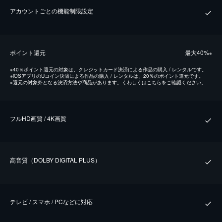
アカウントごとの機能制限設定
ポイント還元
最⼤40%
※
※
40％ポイント還元の対象は、クレジットカード決済による作品の購入 / レンタルです。
※
iOSアプリのUコイン決済による作品の購入 / レンタルは、20％のポイント還元です。
※
還元の対象外となる決済方法や商品があります。くわしくは
こちら
をご確認ください。
フルHD画質 / 4K画質
⾼⾳質（DOLBY DIGITAL PLUS）
テレビ / スマホ / PCなどに対応