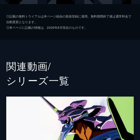
式波・アスカ・ラングレー
宮村優子
◎記載の無料トライアルは本ページ経由の新規登録に適用。無料期間終了後は通常料金で
自動更新となります。
真希波・マリ・イラストリアス
坂本真綾
◎本ページに記載の情報は、2026年8月現在のものです。
葛城ミサト
三石琴乃
赤木リツコ
山口由里子
渚カヲル
石田彰
関連動画/
碇ゲンドウ
立木文彦
シリーズ⼀覧
冬月コウゾウ
清川元夢
鈴原トウジ
関智一
相田ケンスケ
岩永哲哉
鈴原ヒカリ
岩男潤子
伊吹マヤ
長沢美樹