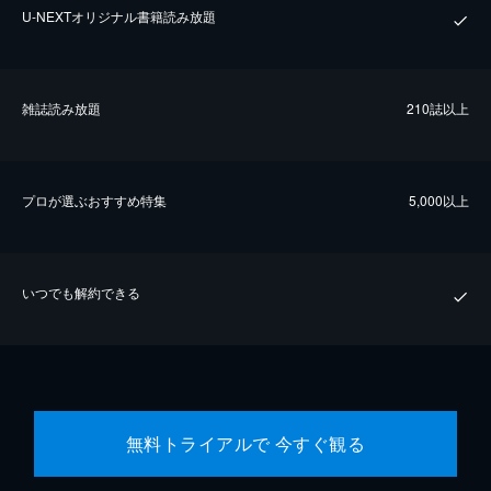
U-NEXTオリジナル書籍読み放題
雑誌読み放題
210誌以上
プロが選ぶおすすめ特集
5,000以上
いつでも解約できる
無料トライアルで 今すぐ観る