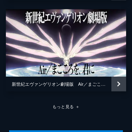
星野充昭
さとうあい
滝沢ロコ
堀越真己
八百屋杏
斎藤千和
小野塚貴志
儀武ゆう子
新世紀エヴァンゲリオン劇場版 Air／まごころを、君に
手塚ヒロミチ
塙真奈美
もっと見る
＋
大南悠
中務貴幸