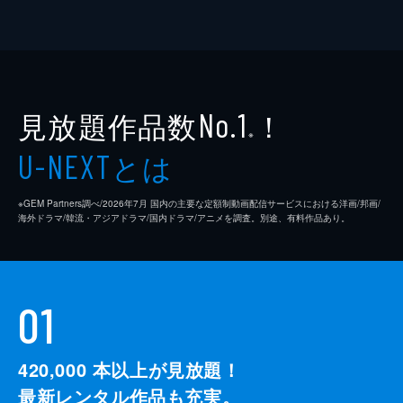
見放題作品数
！
No.1
※
とは
U-NEXT
※GEM Partners調べ/2026年7⽉ 国内の主要な定額制動画配信サービスにおける洋画/邦画/
海外ドラマ/韓流・アジアドラマ/国内ドラマ/アニメを調査。別途、有料作品あり。
01
420,000
本以上が見放題！
最新レンタル作品も充実。