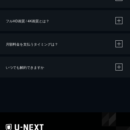
※
作品によって必要なポイントが異なります。
フルHD画質 / 4K画質とは？
月額料金を支払うタイミングは？
※
40％ポイント還元の対象は、クレジットカード決済による作品の購入 / レンタルです。
※
iOSアプリのUコイン決済による作品の購入 / レンタルは、20％のポイント還元です。
※
還元の対象外となる決済方法や商品があります。くわしくは
こちら
をご確認ください。
いつでも解約できますか
こちら