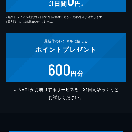
31
日間
円
※
※無料トライアル期間終了日の翌日が属する月から月額料金が発生します。
※日割りでのご請求はいたしません。
最新作の
レンタルに使える
ポイント
プレゼント
600
円分
U-NEXTがお届けするサービスを、31日間ゆっくりと
お試しください。