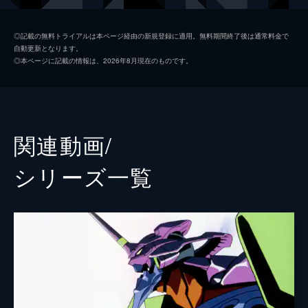
式波・アスカ・ラングレー
宮村優子
◎記載の無料トライアルは本ページ経由の新規登録に適用。無料期間終了後は通常料金で
自動更新となります。
真希波・マリ・イラストリアス
坂本真綾
◎本ページに記載の情報は、2026年8月現在のものです。
葛城ミサト
三石琴乃
赤木リツコ
山口由里子
渚カヲル
石田彰
関連動画/
碇ゲンドウ
立木文彦
シリーズ⼀覧
冬月コウゾウ
清川元夢
鈴原トウジ
関智一
相田ケンスケ
岩永哲哉
鈴原ヒカリ
岩男潤子
伊吹マヤ
長沢美樹