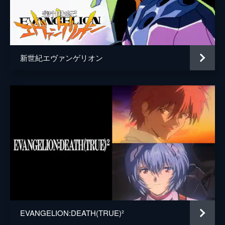
青葉シゲル
子安武人
日向マコト
優希比呂
高雄コウジ
大塚明夫
新世紀エヴァンゲリオン
鈴原サクラ
沢城みゆき
長良スミレ
大原さやか
北上ミドリ
伊瀬茉莉也
多摩ヒデキ
勝杏里
加持リョウジ
山寺宏一
加持リョウジ（少年）
内山昂輝
川田紳司
興津和幸
EVANGELION:DEATH(TRUE)²
下山吉光