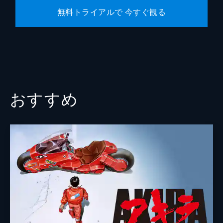
無料トライアルで 今すぐ観る
丹羽正人
広瀬さや
中村源太
武蔵真之介
新祐樹
おすすめ
前田玲奈
村田知沙
虎島貴明
井関花芽
神木隆之介
総監督
庵野秀明
監督
鶴巻和哉