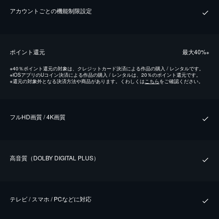
アカウントごとの機能制限設定
ポイント還元
最⼤40%
※
※
40％ポイント還元の対象は、クレジットカード決済による作品の購入 / レンタルです。
※
iOSアプリのUコイン決済による作品の購入 / レンタルは、20％のポイント還元です。
※
還元の対象外となる決済方法や商品があります。くわしくは
こちら
をご確認ください。
フルHD画質 / 4K画質
⾼⾳質（DOLBY DIGITAL PLUS）
テレビ / スマホ / PCなどに対応