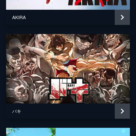
中山勝一
AKIRA
前田真宏
脚本
庵野秀明
原作
庵野秀明
音楽
鷺巣詩郎
バキ