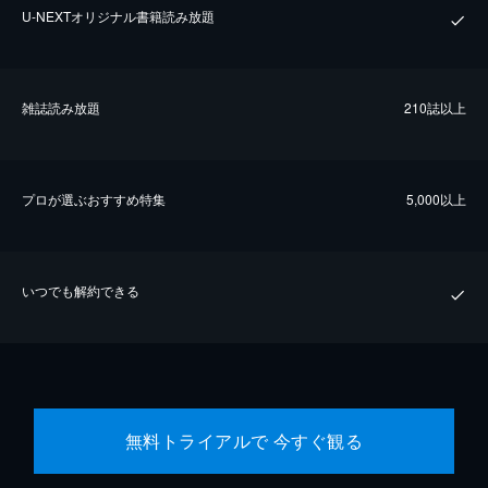
U-NEXTオリジナル書籍読み放題
雑誌読み放題
210誌以上
プロが選ぶおすすめ特集
5,000以上
いつでも解約できる
無料トライアルで 今すぐ観る