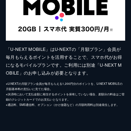
「U-NEXT MOBILE」はU-NEXTの「月額プラン」会員が
毎月もらえるポイントを活用することで、スマホ代がお得
になるモバイルプランです。ご利用には別途「U-NEXT M
OBILE」のお申し込みが必要となります。
※U-NEXTの月額プラン会員が毎月もらえる1,200円分のポイントを、U-NEXT MOBILEの
月額基本料の支払いに充てた場合。
※決済時において支払金額に相当するポイントを保有していない場合、差額分の料金はご登
録のクレジットカードでのお支払いとなります。
※通話料、SMS通信料、オプション（かけ放題など）の月額利用料は別途発生します。