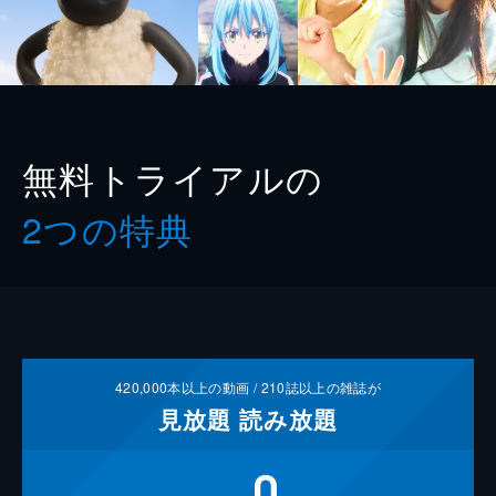
無料トライアルの
2つの特典
420,000
本以上の動画 /
210
誌以上の雑誌が
見放題
読み放題
0