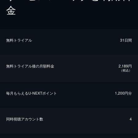
金
無料トライアル
31日間
無料トライアル後の⽉額料金
2,189円
（税込）
毎⽉もらえるU-NEXTポイント
1,200円分
同時視聴アカウント数
4