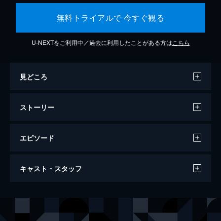
無料トライアルで 今すぐ観る
U-NEXTをご利用中／過去に利用したことがある方は
こちら
見どころ
ストーリー
エピソード
シン・エヴァンゲリオン劇場版
キャスト・スタッフ
155分
声の出演
碇シンジ
緒方恵美
アヤナミレイ（仮称）／綾波レイ
林原めぐみ